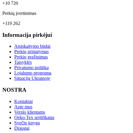
+10 720
Prekių įvertinimas
+119 262
Informacija pirkėjui
Atsiskaitymo būdai
Prekių pristatymas
Prekių grąžinimas
Taisyklės
Privatumo politika
Lojalumo programa
Situacija Ukrainoje
NOSTRA
Kontaktai
Apie mus
Verslo klientams
Oeko-Tex sertifikatas
Svečių knyga
Draugai