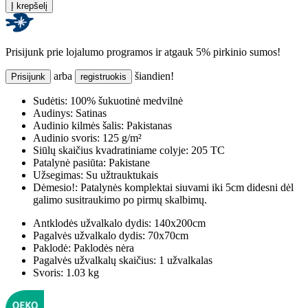
Į krepšelį
Prisijunk prie lojalumo programos ir atgauk 5% pirkinio sumos!
arba
šiandien!
Prisijunk
registruokis
Sudėtis:
100% šukuotinė medvilnė
Audinys:
Satinas
Audinio kilmės šalis:
Pakistanas
Audinio svoris:
125 g/m²
Siūlų skaičius kvadratiniame colyje:
205 TC
Patalynė pasiūta:
Pakistane
Užsegimas:
Su užtrauktukais
Dėmesio!:
Patalynės komplektai siuvami iki 5cm didesni dėl
galimo susitraukimo po pirmų skalbimų.
Antklodės užvalkalo dydis:
140x200cm
Pagalvės užvalkalo dydis:
70x70cm
Paklodė:
Paklodės nėra
Pagalvės užvalkalų skaičius:
1 užvalkalas
Svoris:
1.03 kg