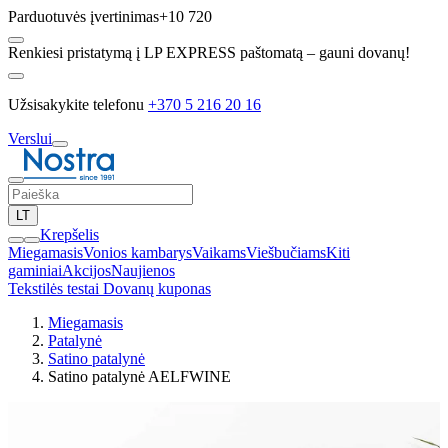
Parduotuvės įvertinimas
+10 720
Renkiesi pristatymą į LP EXPRESS paštomatą – gauni dovanų!
Užsisakykite telefonu
+370 5 216 20 16
Verslui
LT
Krepšelis
Miegamasis
Vonios kambarys
Vaikams
Viešbučiams
Kiti
gaminiai
Akcijos
Naujienos
Tekstilės testai
Dovanų kuponas
Miegamasis
Patalynė
Satino patalynė
Satino patalynė AELFWINE