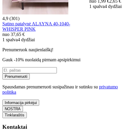
nuo
1,99 €
2,65 €
1 spalva
4 dydžiai
4,9 (301)
Satino patalynė ALAYNA 40-1040-
WHISPER PINK
nuo
37,65 €
1 spalva
4 dydžiai
Prenumeruok naujienlaiškį!
Gauk -10% nuolaidą pirmam apsipirkimui
Prenumeruoti
Spausdamas prenumeruoti susipažinau ir sutinku su
privatumo
politika
Informacija pirkėjui
NOSTRA
Tinklaraštis
Kontaktai