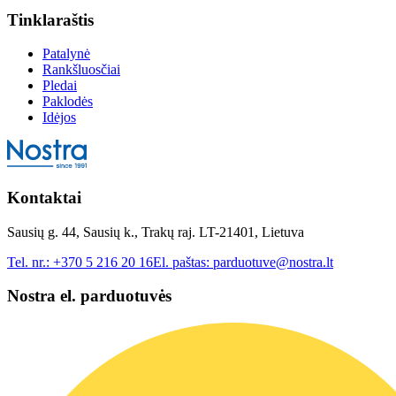
Tinklaraštis
Patalynė
Rankšluosčiai
Pledai
Paklodės
Idėjos
Kontaktai
Sausių g. 44, Sausių k., Trakų raj. LT-21401, Lietuva
Tel. nr.:
+370 5 216 20 16
El. paštas:
parduotuve@nostra.lt
Nostra el. parduotuvės