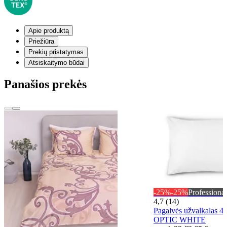
Apie produktą
Priežiūra
Prekių pristatymas
Atsiskaitymo būdai
Panašios prekės
-25%
-25%
Professional
4,7 (14)
Pagalvės užvalkalas 
OPTIC WHITE