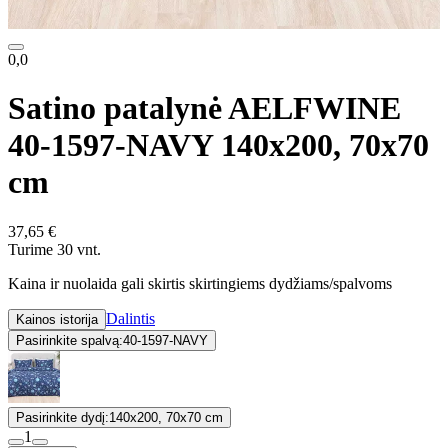
0,0
Satino patalynė AELFWINE
40-1597-NAVY 140x200, 70x70
cm
37,65 €
Turime 30 vnt.
Kaina ir nuolaida gali skirtis skirtingiems dydžiams/spalvoms
Dalintis
Kainos istorija
Pasirinkite spalvą:
40-1597-NAVY
Pasirinkite dydį:
140x200, 70x70 cm
1