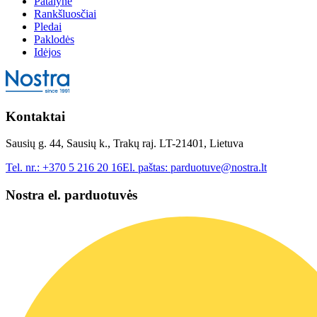
Patalynė
Rankšluosčiai
Pledai
Paklodės
Idėjos
Kontaktai
Sausių g. 44, Sausių k., Trakų raj. LT-21401, Lietuva
Tel. nr.:
+370 5 216 20 16
El. paštas:
parduotuve@nostra.lt
Nostra el. parduotuvės