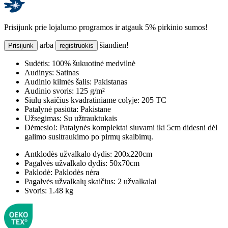
Prisijunk prie lojalumo programos ir atgauk 5% pirkinio sumos!
arba
šiandien!
Prisijunk
registruokis
Sudėtis:
100% šukuotinė medvilnė
Audinys:
Satinas
Audinio kilmės šalis:
Pakistanas
Audinio svoris:
125 g/m²
Siūlų skaičius kvadratiniame colyje:
205 TC
Patalynė pasiūta:
Pakistane
Užsegimas:
Su užtrauktukais
Dėmesio!:
Patalynės komplektai siuvami iki 5cm didesni dėl
galimo susitraukimo po pirmų skalbimų.
Antklodės užvalkalo dydis:
200x220cm
Pagalvės užvalkalo dydis:
50x70cm
Paklodė:
Paklodės nėra
Pagalvės užvalkalų skaičius:
2 užvalkalai
Svoris:
1.48 kg