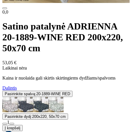
0,0
Satino patalynė ADRIENNA
20-1889-WINE RED 200x220,
50x70 cm
53,05 €
Laikinai nėra
Kaina ir nuolaida gali skirtis skirtingiems dydžiams/spalvoms
Dalintis
Pasirinkite spalvą:
20-1889-WINE RED
Pasirinkite dydį:
200x220, 50x70 cm
1
Į krepšelį