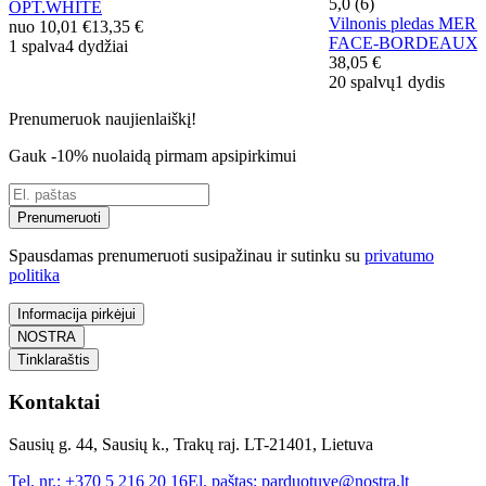
5,0 (6)
OPT.WHITE
Vilnonis pledas ME
nuo
10,01 €
13,35 €
FACE-BORDEAUX
1 spalva
4 dydžiai
38,05 €
20 spalvų
1 dydis
Prenumeruok naujienlaiškį!
Gauk -10% nuolaidą pirmam apsipirkimui
Prenumeruoti
Spausdamas prenumeruoti susipažinau ir sutinku su
privatumo
politika
Informacija pirkėjui
NOSTRA
Tinklaraštis
Kontaktai
Sausių g. 44, Sausių k., Trakų raj. LT-21401, Lietuva
Tel. nr.:
+370 5 216 20 16
El. paštas:
parduotuve@nostra.lt