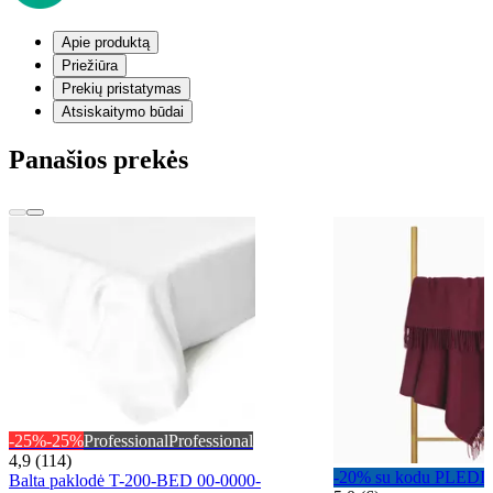
Apie produktą
Priežiūra
Prekių pristatymas
Atsiskaitymo būdai
Panašios prekės
-25%
-25%
Professional
Professional
4,9 (114)
-20% su kodu PLEDI
Balta paklodė T-200-BED 00-0000-