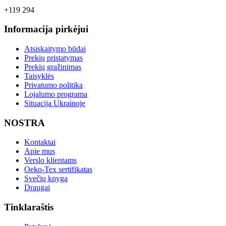
+119 294
Informacija pirkėjui
Atsiskaitymo būdai
Prekių pristatymas
Prekių grąžinimas
Taisyklės
Privatumo politika
Lojalumo programa
Situacija Ukrainoje
NOSTRA
Kontaktai
Apie mus
Verslo klientams
Oeko-Tex sertifikatas
Svečių knyga
Draugai
Tinklaraštis