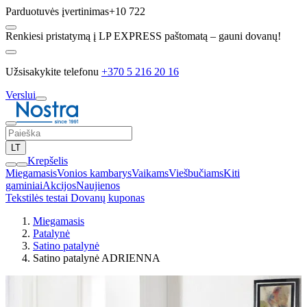
Parduotuvės įvertinimas
+10 722
Renkiesi pristatymą į LP EXPRESS paštomatą – gauni dovanų!
Užsisakykite telefonu
+370 5 216 20 16
Verslui
LT
Krepšelis
Miegamasis
Vonios kambarys
Vaikams
Viešbučiams
Kiti
gaminiai
Akcijos
Naujienos
Tekstilės testai
Dovanų kuponas
Miegamasis
Patalynė
Satino patalynė
Satino patalynė ADRIENNA