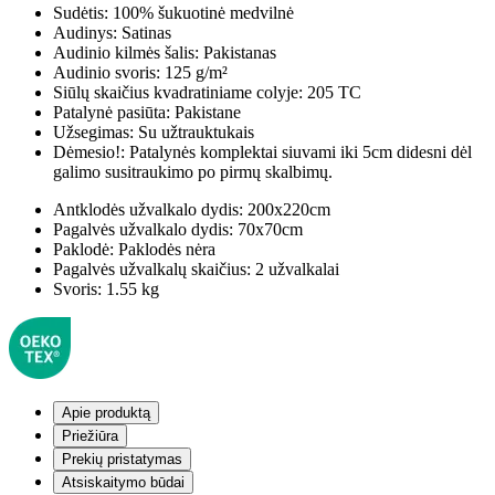
Sudėtis:
100% šukuotinė medvilnė
Audinys:
Satinas
Audinio kilmės šalis:
Pakistanas
Audinio svoris:
125 g/m²
Siūlų skaičius kvadratiniame colyje:
205 TC
Patalynė pasiūta:
Pakistane
Užsegimas:
Su užtrauktukais
Dėmesio!:
Patalynės komplektai siuvami iki 5cm didesni dėl
galimo susitraukimo po pirmų skalbimų.
Antklodės užvalkalo dydis:
200x220cm
Pagalvės užvalkalo dydis:
70x70cm
Paklodė:
Paklodės nėra
Pagalvės užvalkalų skaičius:
2 užvalkalai
Svoris:
1.55 kg
Apie produktą
Priežiūra
Prekių pristatymas
Atsiskaitymo būdai