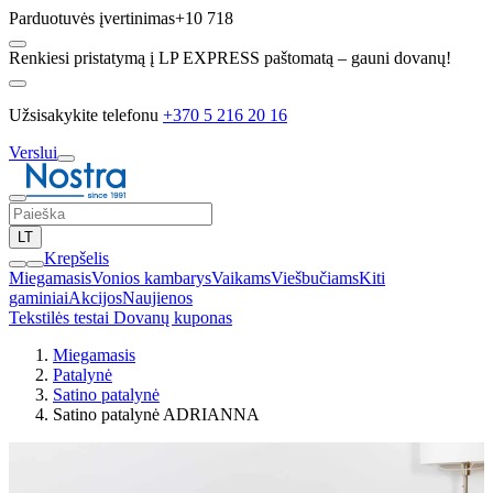
Parduotuvės įvertinimas
+10 718
Renkiesi pristatymą į LP EXPRESS paštomatą – gauni dovanų!
Užsisakykite telefonu
+370 5 216 20 16
Verslui
LT
Krepšelis
Miegamasis
Vonios kambarys
Vaikams
Viešbučiams
Kiti
gaminiai
Akcijos
Naujienos
Tekstilės testai
Dovanų kuponas
Miegamasis
Patalynė
Satino patalynė
Satino patalynė ADRIANNA