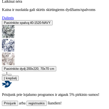
Laikinai nėra
Kaina ir nuolaida gali skirtis skirtingiems dydžiams/spalvoms
Dalintis
Pasirinkite spalvą:
40-1520-NAVY
Pasirinkite dydį:
200x220, 70x70 cm
1
Į krepšelį
Prisijunk prie lojalumo programos ir atgauk 5% pirkinio sumos!
arba
šiandien!
Prisijunk
registruokis