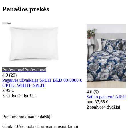
Panašios prekės
Professional
Professional
4,9 (29)
Pagalvės užvalkalas SPLIT-BED 00-0000-0
OPTIC WHITE SPLIT
3,95 €
4,6 (9)
3 spalvos
2 dydžiai
Satino patalynė AIS
nuo
37,65 €
2 spalvos
4 dydžiai
Prenumeruok naujienlaiškį!
Gauk -10% nuolaidą pirmam apsipirkimui