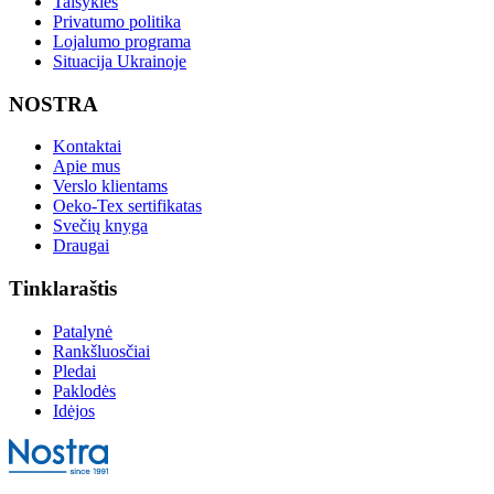
Taisyklės
Privatumo politika
Lojalumo programa
Situacija Ukrainoje
NOSTRA
Kontaktai
Apie mus
Verslo klientams
Oeko-Tex sertifikatas
Svečių knyga
Draugai
Tinklaraštis
Patalynė
Rankšluosčiai
Pledai
Paklodės
Idėjos