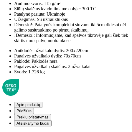
Audinio svoris:
115 g/m²
Siūlų skaičius kvadratiniame colyje:
300 TC
Patalynė pasiūta:
Ukrainoje
Užsegimas:
Su užtrauktukais
Dėmesio!:
Patalynės komplektai siuvami iki 5cm didesni dėl
galimo susitraukimo po pirmų skalbimų.
!Dėmesio!:
Informuojame, kad spalvos tikrovėje gali šiek tiek
skirtis nuo spalvų nuotraukose.
Antklodės užvalkalo dydis:
200x220cm
Pagalvės užvalkalo dydis:
70x70cm
Paklodė:
Paklodės nėra
Pagalvės užvalkalų skaičius:
2 užvalkalai
Svoris:
1.726 kg
Apie produktą
Priežiūra
Prekių pristatymas
Atsiskaitymo būdai