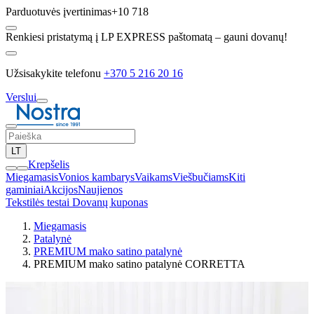
Parduotuvės įvertinimas
+10 718
Renkiesi pristatymą į LP EXPRESS paštomatą – gauni dovanų!
Užsisakykite telefonu
+370 5 216 20 16
Verslui
LT
Krepšelis
Miegamasis
Vonios kambarys
Vaikams
Viešbučiams
Kiti
gaminiai
Akcijos
Naujienos
Tekstilės testai
Dovanų kuponas
Miegamasis
Patalynė
PREMIUM mako satino patalynė
PREMIUM mako satino patalynė CORRETTA