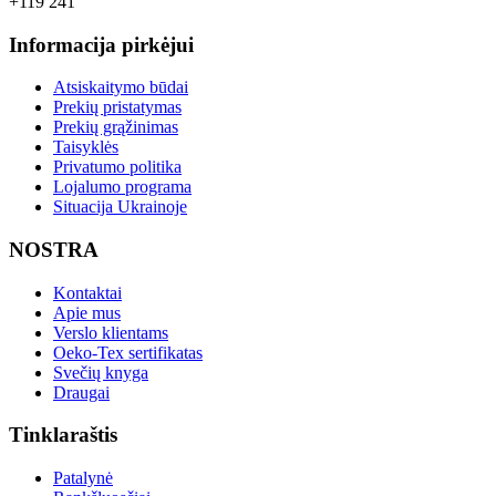
+119 241
Informacija pirkėjui
Atsiskaitymo būdai
Prekių pristatymas
Prekių grąžinimas
Taisyklės
Privatumo politika
Lojalumo programa
Situacija Ukrainoje
NOSTRA
Kontaktai
Apie mus
Verslo klientams
Oeko-Tex sertifikatas
Svečių knyga
Draugai
Tinklaraštis
Patalynė