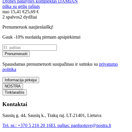
Drobės patalynės komplektas DAMIAN
pilka su gėlių raštais
nuo
15,41 €
25,69 €
2 spalvos
2 dydžiai
Prenumeruok naujienlaiškį!
Gauk -10% nuolaidą pirmam apsipirkimui
Prenumeruoti
Spausdamas prenumeruoti susipažinau ir sutinku su
privatumo
politika
Informacija pirkėjui
NOSTRA
Tinklaraštis
Kontaktai
Sausių g. 44, Sausių k., Trakų raj. LT-21401, Lietuva
Tel. nr.:
+370 5 216 20 16
El. paštas:
parduotuve@nostra.lt