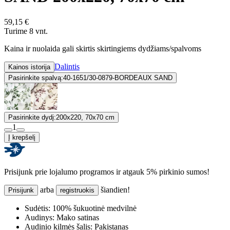
59,15 €
Turime 8 vnt.
Kaina ir nuolaida gali skirtis skirtingiems dydžiams/spalvoms
Dalintis
Kainos istorija
Pasirinkite spalvą:
40-1651/30-0879-BORDEAUX SAND
Pasirinkite dydį:
200x220, 70x70 cm
1
Į krepšelį
Prisijunk prie lojalumo programos ir atgauk 5% pirkinio sumos!
arba
šiandien!
Prisijunk
registruokis
Sudėtis:
100% šukuotinė medvilnė
Audinys:
Mako satinas
Audinio kilmės šalis:
Pakistanas