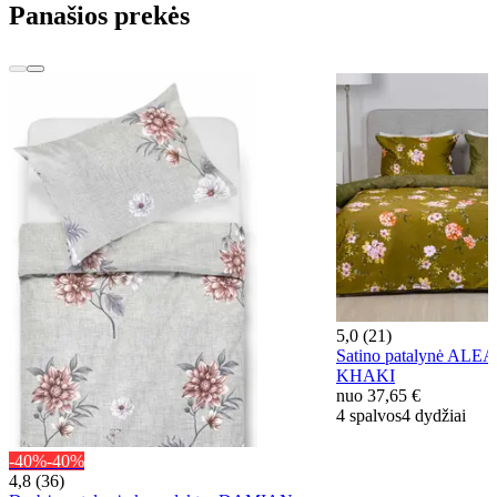
Panašios prekės
5,0 (21)
Satino patalynė ALEA
KHAKI
nuo
37,65 €
4 spalvos
4 dydžiai
-40%
-40%
4,8 (36)