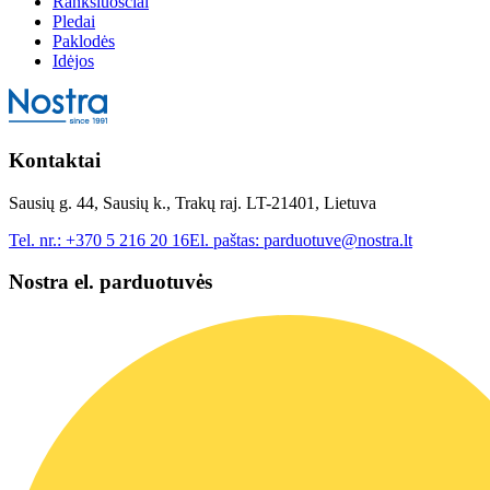
Rankšluosčiai
Pledai
Paklodės
Idėjos
Kontaktai
Sausių g. 44, Sausių k., Trakų raj. LT-21401, Lietuva
Tel. nr.:
+370 5 216 20 16
El. paštas:
parduotuve@nostra.lt
Nostra el. parduotuvės