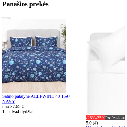
Panašios prekės
Satino patalynė AELFWINE 40-1597-
NAVY
nuo
37,65 €
1 spalva
4 dydžiai
-25%
-25%
Professional
5,0 (4)