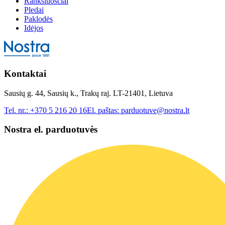
Rankšluosčiai
Pledai
Paklodės
Idėjos
Kontaktai
Sausių g. 44, Sausių k., Trakų raj. LT-21401, Lietuva
Tel. nr.:
+370 5 216 20 16
El. paštas:
parduotuve@nostra.lt
Nostra el. parduotuvės