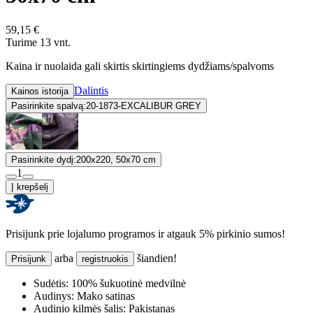
59,15 €
Turime 13 vnt.
Kaina ir nuolaida gali skirtis skirtingiems dydžiams/spalvoms
Dalintis
Kainos istorija
Pasirinkite spalvą:
20-1873-EXCALIBUR GREY
Pasirinkite dydį:
200x220, 50x70 cm
1
Į krepšelį
Prisijunk prie lojalumo programos ir atgauk 5% pirkinio sumos!
arba
šiandien!
Prisijunk
registruokis
Sudėtis:
100% šukuotinė medvilnė
Audinys:
Mako satinas
Audinio kilmės šalis:
Pakistanas