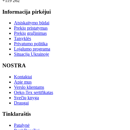
+119 262
Informacija pirkėjui
Atsiskaitymo būdai
Prekių pristatymas
Prekių grąžinimas
Taisyklės
Privatumo politika
Lojalumo programa
Situacija Ukrainoje
NOSTRA
Kontaktai
Apie mus
Verslo klientams
Oeko-Tex sertifikatas
Svečių knyga
Draugai
Tinklaraštis
Patalynė