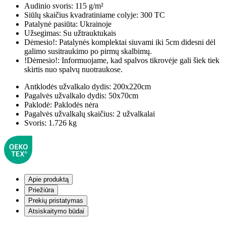
Audinio svoris:
115 g/m²
Siūlų skaičius kvadratiniame colyje:
300 TC
Patalynė pasiūta:
Ukrainoje
Užsegimas:
Su užtrauktukais
Dėmesio!:
Patalynės komplektai siuvami iki 5cm didesni dėl
galimo susitraukimo po pirmų skalbimų.
!Dėmesio!:
Informuojame, kad spalvos tikrovėje gali šiek tiek
skirtis nuo spalvų nuotraukose.
Antklodės užvalkalo dydis:
200x220cm
Pagalvės užvalkalo dydis:
50x70cm
Paklodė:
Paklodės nėra
Pagalvės užvalkalų skaičius:
2 užvalkalai
Svoris:
1.726 kg
Apie produktą
Priežiūra
Prekių pristatymas
Atsiskaitymo būdai