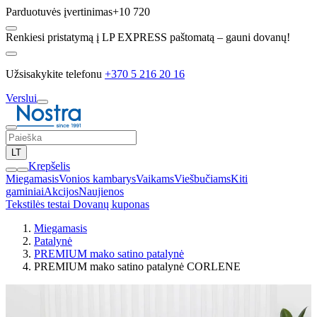
Parduotuvės įvertinimas
+10 720
Renkiesi pristatymą į LP EXPRESS paštomatą – gauni dovanų!
Užsisakykite telefonu
+370 5 216 20 16
Verslui
LT
Krepšelis
Miegamasis
Vonios kambarys
Vaikams
Viešbučiams
Kiti
gaminiai
Akcijos
Naujienos
Tekstilės testai
Dovanų kuponas
Miegamasis
Patalynė
PREMIUM mako satino patalynė
PREMIUM mako satino patalynė CORLENE