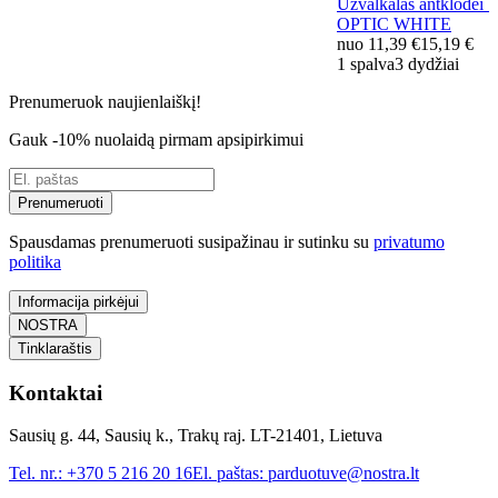
Užvalkalas antklodei
OPTIC WHITE
nuo
11,39 €
15,19 €
1 spalva
3 dydžiai
Prenumeruok naujienlaiškį!
Gauk -10% nuolaidą pirmam apsipirkimui
Prenumeruoti
Spausdamas prenumeruoti susipažinau ir sutinku su
privatumo
politika
Informacija pirkėjui
NOSTRA
Tinklaraštis
Kontaktai
Sausių g. 44, Sausių k., Trakų raj. LT-21401, Lietuva
Tel. nr.:
+370 5 216 20 16
El. paštas:
parduotuve@nostra.lt