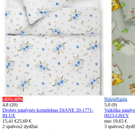
-40%
-40%
Nauja
Nauja
4,8 (20)
5,0 (9)
Drobės patalynės komplektas DIANE 20-1771-
Vaikiška pata
BLUE
0023-GREY
15,41 €
25,69 €
nuo
19,65 €
2 spalvos
2 dydžiai
3 spalvos
2 dydž