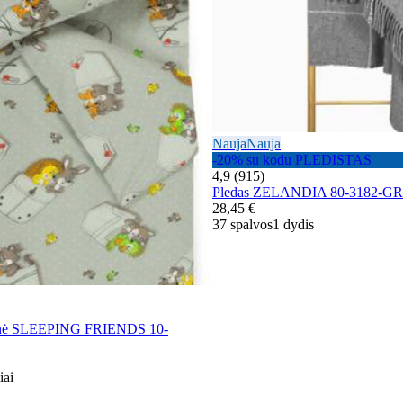
Nauja
Nauja
-20% su kodu PLEDISTAS
4,9 (915)
Pledas ZELANDIA 80-3182-G
28,45 €
37 spalvos
1 dydis
lynė SLEEPING FRIENDS 10-
iai