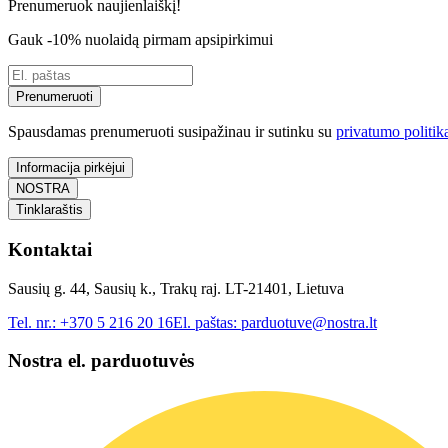
Prenumeruok naujienlaiškį!
Gauk -10% nuolaidą pirmam apsipirkimui
Prenumeruoti
Spausdamas prenumeruoti susipažinau ir sutinku su
privatumo politik
Informacija pirkėjui
NOSTRA
Tinklaraštis
Kontaktai
Sausių g. 44, Sausių k., Trakų raj. LT-21401, Lietuva
Tel. nr.:
+370 5 216 20 16
El. paštas:
parduotuve@nostra.lt
Nostra el. parduotuvės