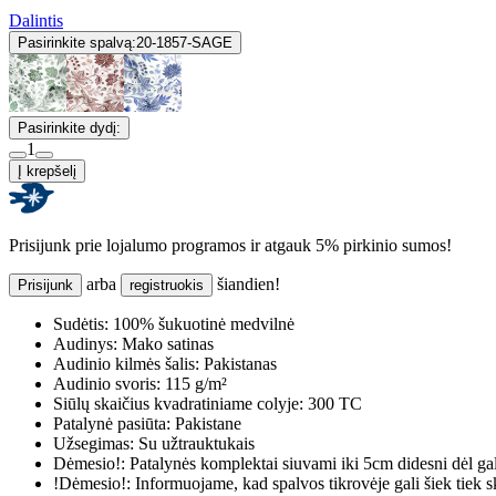
Dalintis
Pasirinkite spalvą:
20-1857-SAGE
Pasirinkite dydį:
1
Į krepšelį
Prisijunk prie lojalumo programos ir atgauk 5% pirkinio sumos!
arba
šiandien!
Prisijunk
registruokis
Sudėtis:
100% šukuotinė medvilnė
Audinys:
Mako satinas
Audinio kilmės šalis:
Pakistanas
Audinio svoris:
115 g/m²
Siūlų skaičius kvadratiniame colyje:
300 TC
Patalynė pasiūta:
Pakistane
Užsegimas:
Su užtrauktukais
Dėmesio!:
Patalynės komplektai siuvami iki 5cm didesni dėl ga
!Dėmesio!:
Informuojame, kad spalvos tikrovėje gali šiek tiek s