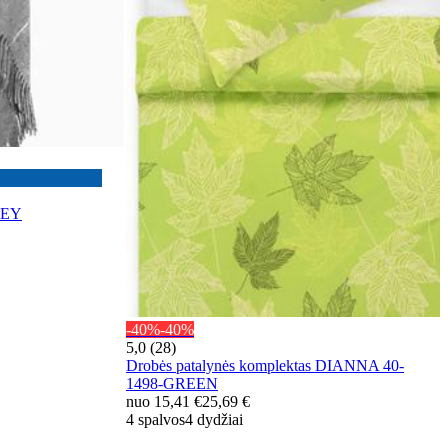
REY
-40%
-40%
5,0 (28)
Drobės patalynės komplektas DIANNA 40-
1498-GREEN
nuo
15,41 €
25,69 €
4 spalvos
4 dydžiai