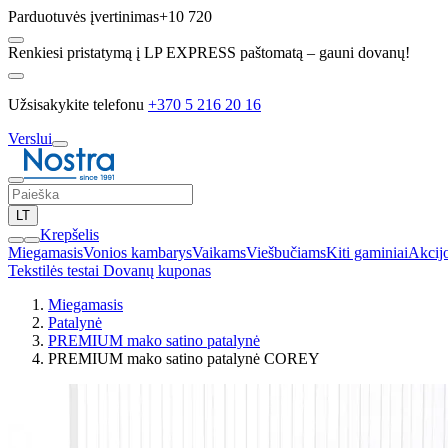
Parduotuvės įvertinimas
+10 720
Renkiesi pristatymą į LP EXPRESS paštomatą – gauni dovanų!
Užsisakykite telefonu
+370 5 216 20 16
Verslui
LT
Krepšelis
Miegamasis
Vonios kambarys
Vaikams
Viešbučiams
Kiti gaminiai
Akcij
Tekstilės testai
Dovanų kuponas
Miegamasis
Patalynė
PREMIUM mako satino patalynė
PREMIUM mako satino patalynė COREY