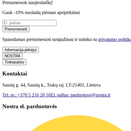
Prenumeruok naujienlaiškį!
Gauk -10% nuolaidą pirmam apsipirkimui
Prenumeruoti
Spausdamas prenumeruoti susipažinau ir sutinku su
privatumo politik
Informacija pirkėjui
NOSTRA
Tinklaraštis
Kontaktai
Sausių g. 44, Sausių k., Trakų raj. LT-21401, Lietuva
Tel. nr.:
+370 5 216 20 16
El. paštas:
parduotuve@nostra.lt
Nostra el. parduotuvės