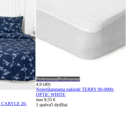
Professional
Professional
4,9 (40)
Neperšlampama paklodė TERRY 00-0000-
OPTIC WHITE
nuo
9,55 €
ė CARYLE 20-
1 spalva
5 dydžiai