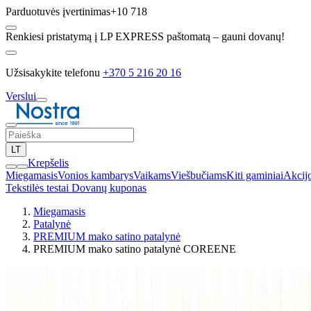
Parduotuvės įvertinimas
+10 718
Renkiesi pristatymą į LP EXPRESS paštomatą – gauni dovanų!
Užsisakykite telefonu
+370 5 216 20 16
Verslui
LT
Krepšelis
Miegamasis
Vonios kambarys
Vaikams
Viešbučiams
Kiti gaminiai
Akcij
Tekstilės testai
Dovanų kuponas
Miegamasis
Patalynė
PREMIUM mako satino patalynė
PREMIUM mako satino patalynė COREENE