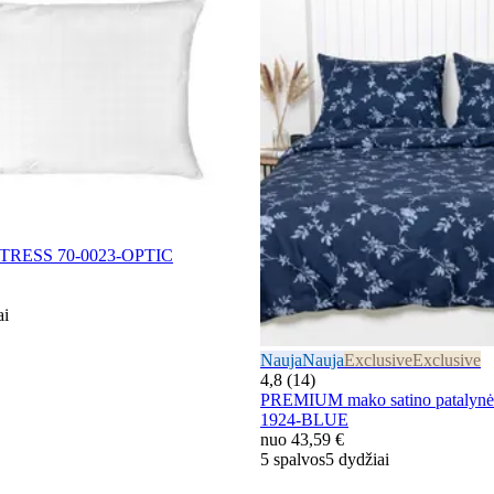
STRESS 70-0023-OPTIC
ai
Nauja
Nauja
Exclusive
Exclusive
4,8 (14)
PREMIUM mako satino patalyn
1924-BLUE
nuo
43,59 €
5 spalvos
5 dydžiai