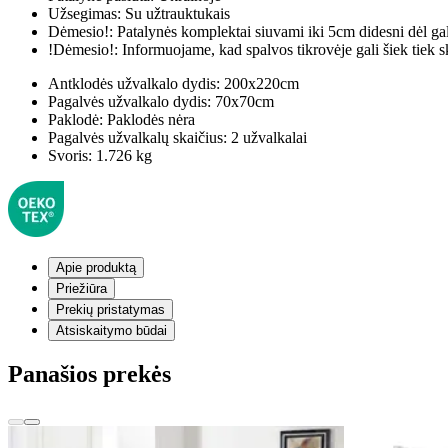
Užsegimas:
Su užtrauktukais
Dėmesio!:
Patalynės komplektai siuvami iki 5cm didesni dėl ga
!Dėmesio!:
Informuojame, kad spalvos tikrovėje gali šiek tiek s
Antklodės užvalkalo dydis:
200x220cm
Pagalvės užvalkalo dydis:
70x70cm
Paklodė:
Paklodės nėra
Pagalvės užvalkalų skaičius:
2 užvalkalai
Svoris:
1.726 kg
Apie produktą
Priežiūra
Prekių pristatymas
Atsiskaitymo būdai
Panašios prekės