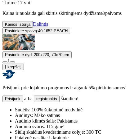
Turime 17 vnt.
Kaina ir nuolaida gali skirtis skirtingiems dydžiams/spalvoms
Dalintis
Kainos istorija
Pasirinkite spalvą:
40-1652-PEACH
Pasirinkite dydį:
200x220, 70x70 cm
1
Į krepšelį
Prisijunk prie lojalumo programos ir atgauk 5% pirkinio sumos!
arba
šiandien!
Prisijunk
registruokis
Sudėtis:
100% šukuotinė medvilnė
Audinys:
Mako satinas
Audinio kilmės šalis:
Pakistanas
Audinio svoris:
115 g/m²
Siūlų skaičius kvadratiniame colyje:
300 TC
Patalynė pasiūta:
Ukrainoje