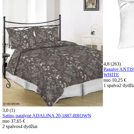
4,8 (263)
Pagalvė ANTI
WHITE
nuo
10,25 €
1 spalva
2 dydži
3,0 (1)
Satino patalynė ADALINA 20-1887-BROWN
nuo
37,65 €
2 spalvos
4 dydžiai