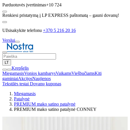
Parduotuvės įvertinimas
+10 724
Renkiesi pristatymą į LP EXPRESS paštomatą – gauni dovanų!
Užsisakykite telefonu
+370 5 216 20 16
Verslui
LT
Krepšelis
Miegamasis
Vonios kambarys
Vaikams
Viešbučiams
Kiti
gaminiai
Akcijos
Naujienos
Tekstilės testai
Dovanų kuponas
Miegamasis
Patalynė
PREMIUM mako satino patalynė
PREMIUM mako satino patalynė CONNEY