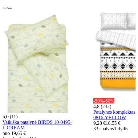
-50%
-50%
4,8 (232)
Patalynės komplekta
5,0 (11)
0816-YELLOW
Vaikiška patalynė BIRDS 10-0495-
9,28 €
18,55 €
L.CREAM
33 spalvos
1 dydis
nuo
19,65 €