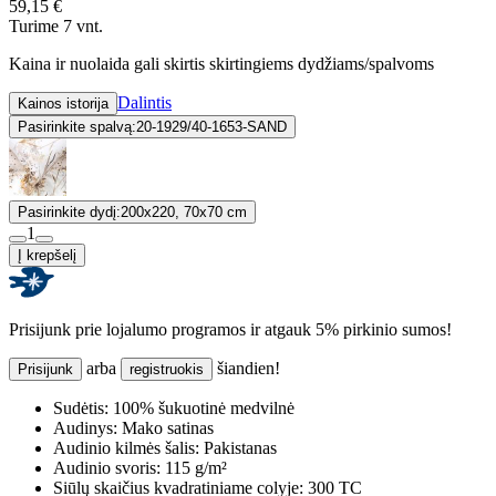
59,15 €
Turime 7 vnt.
Kaina ir nuolaida gali skirtis skirtingiems dydžiams/spalvoms
Dalintis
Kainos istorija
Pasirinkite spalvą:
20-1929/40-1653-SAND
Pasirinkite dydį:
200x220, 70x70 cm
1
Į krepšelį
Prisijunk prie lojalumo programos ir atgauk 5% pirkinio sumos!
arba
šiandien!
Prisijunk
registruokis
Sudėtis:
100% šukuotinė medvilnė
Audinys:
Mako satinas
Audinio kilmės šalis:
Pakistanas
Audinio svoris:
115 g/m²
Siūlų skaičius kvadratiniame colyje:
300 TC