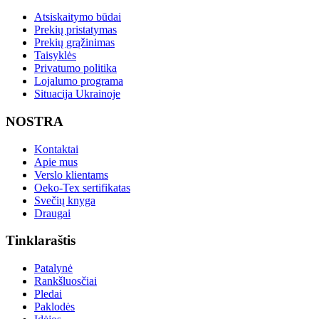
Atsiskaitymo būdai
Prekių pristatymas
Prekių grąžinimas
Taisyklės
Privatumo politika
Lojalumo programa
Situacija Ukrainoje
NOSTRA
Kontaktai
Apie mus
Verslo klientams
Oeko-Tex sertifikatas
Svečių knyga
Draugai
Tinklaraštis
Patalynė
Rankšluosčiai
Pledai
Paklodės