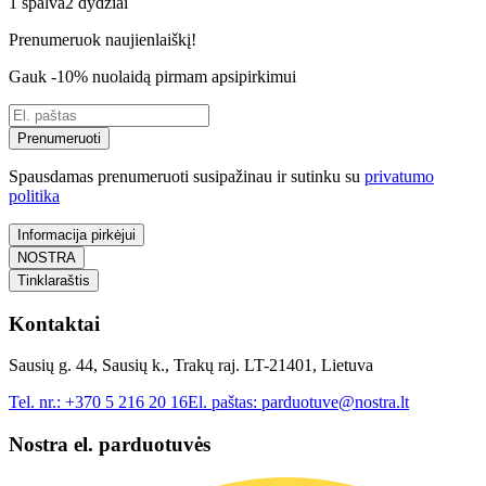
1 spalva
2 dydžiai
Prenumeruok naujienlaiškį!
Gauk -10% nuolaidą pirmam apsipirkimui
Prenumeruoti
Spausdamas prenumeruoti susipažinau ir sutinku su
privatumo
politika
Informacija pirkėjui
NOSTRA
Tinklaraštis
Kontaktai
Sausių g. 44, Sausių k., Trakų raj. LT-21401, Lietuva
Tel. nr.:
+370 5 216 20 16
El. paštas:
parduotuve@nostra.lt
Nostra el. parduotuvės