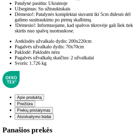
Patalynė pasiūta:
Ukrainoje
Užsegimas:
Su užtrauktukais
Dėmesio!:
Patalynės komplektai siuvami iki 5cm didesni dėl
galimo susitraukimo po pirmų skalbimų.
!Dėmesio!:
Informuojame, kad spalvos tikrovėje gali šiek tiek
skirtis nuo spalvų nuotraukose.
Antklodės užvalkalo dydis:
200x220cm
Pagalvės užvalkalo dydis:
70x70cm
Paklodė:
Paklodės nėra
Pagalvės užvalkalų skaičius:
2 užvalkalai
Svoris:
1.726 kg
Apie produktą
Priežiūra
Prekių pristatymas
Atsiskaitymo būdai
Panašios prekės