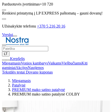
Parduotuvės įvertinimas
+10 720
Renkiesi pristatymą į LP EXPRESS paštomatą – gauni dovanų!
Užsisakykite telefonu
+370 5 216 20 16
Verslui
LT
Krepšelis
Miegamasis
Vonios kambarys
Vaikams
Viešbučiams
Kiti
gaminiai
Akcijos
Naujienos
Tekstilės testai
Dovanų kuponas
Miegamasis
Patalynė
PREMIUM mako satino patalynė
PREMIUM mako satino patalynė COLBY