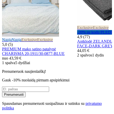
Exclusive
Exclusive
-20% su kodu PLEDI
4,9 (77)
Nauja
Nauja
Exclusive
Exclusive
Antklodė ZELANDI
5,0 (5)
FACE-DARK GREY
PREMIUM mako satino patalynė
44,05 €
CHARISMA 20-1911/30-0877-BLUE
2 spalvos
1 dydis
nuo
43,59 €
1 spalva
5 dydžiai
Prenumeruok naujienlaiškį!
Gauk -10% nuolaidą pirmam apsipirkimui
Prenumeruoti
Spausdamas prenumeruoti susipažinau ir sutinku su
privatumo
politika