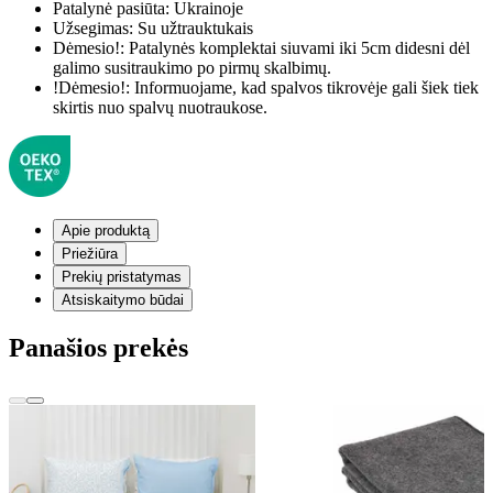
Patalynė pasiūta:
Ukrainoje
Užsegimas:
Su užtrauktukais
Dėmesio!:
Patalynės komplektai siuvami iki 5cm didesni dėl
galimo susitraukimo po pirmų skalbimų.
!Dėmesio!:
Informuojame, kad spalvos tikrovėje gali šiek tiek
skirtis nuo spalvų nuotraukose.
Apie produktą
Priežiūra
Prekių pristatymas
Atsiskaitymo būdai
Panašios prekės