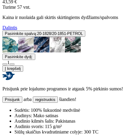
43,59 €
Turime 57 vnt.
Kaina ir nuolaida gali skirtis skirtingiems dydžiams/spalvoms
Dalintis
Pasirinkite spalvą:
20-1828/20-1851-PETROL
Pasirinkite dydį:
1
Į krepšelį
Prisijunk prie lojalumo programos ir atgauk 5% pirkinio sumos!
arba
šiandien!
Prisijunk
registruokis
Sudėtis:
100% šukuotinė medvilnė
Audinys:
Mako satinas
Audinio kilmės šalis:
Pakistanas
Audinio svoris:
115 g/m²
Siūlų skaičius kvadratiniame colyje:
300 TC