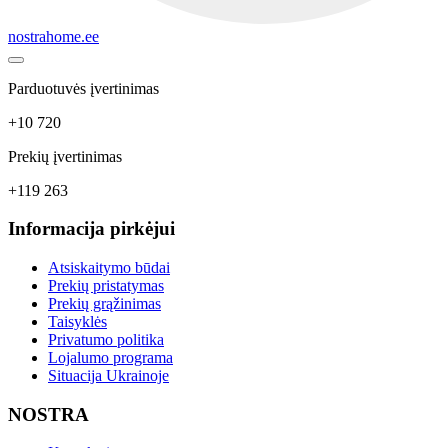
nostrahome.ee
Parduotuvės įvertinimas
+10 720
Prekių įvertinimas
+119 263
Informacija pirkėjui
Atsiskaitymo būdai
Prekių pristatymas
Prekių grąžinimas
Taisyklės
Privatumo politika
Lojalumo programa
Situacija Ukrainoje
NOSTRA