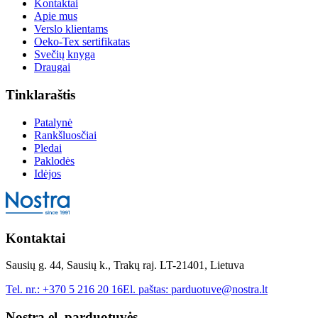
Kontaktai
Apie mus
Verslo klientams
Oeko-Tex sertifikatas
Svečių knyga
Draugai
Tinklaraštis
Patalynė
Rankšluosčiai
Pledai
Paklodės
Idėjos
Kontaktai
Sausių g. 44, Sausių k., Trakų raj. LT-21401, Lietuva
Tel. nr.:
+370 5 216 20 16
El. paštas:
parduotuve@nostra.lt
Nostra el. parduotuvės