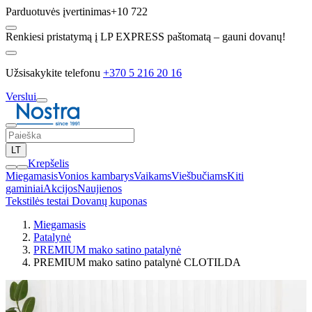
Parduotuvės įvertinimas
+10 722
Renkiesi pristatymą į LP EXPRESS paštomatą – gauni dovanų!
Užsisakykite telefonu
+370 5 216 20 16
Verslui
LT
Krepšelis
Miegamasis
Vonios kambarys
Vaikams
Viešbučiams
Kiti
gaminiai
Akcijos
Naujienos
Tekstilės testai
Dovanų kuponas
Miegamasis
Patalynė
PREMIUM mako satino patalynė
PREMIUM mako satino patalynė CLOTILDA