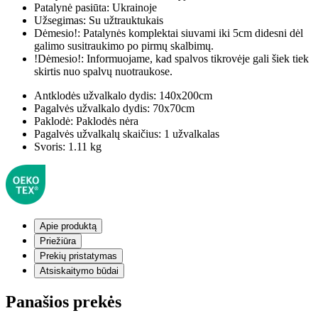
Patalynė pasiūta:
Ukrainoje
Užsegimas:
Su užtrauktukais
Dėmesio!:
Patalynės komplektai siuvami iki 5cm didesni dėl
galimo susitraukimo po pirmų skalbimų.
!Dėmesio!:
Informuojame, kad spalvos tikrovėje gali šiek tiek
skirtis nuo spalvų nuotraukose.
Antklodės užvalkalo dydis:
140x200cm
Pagalvės užvalkalo dydis:
70x70cm
Paklodė:
Paklodės nėra
Pagalvės užvalkalų skaičius:
1 užvalkalas
Svoris:
1.11 kg
Apie produktą
Priežiūra
Prekių pristatymas
Atsiskaitymo būdai
Panašios prekės