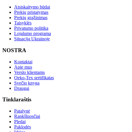
Atsiskaitymo būdai
Prekių pristatymas
Prekių grąžinimas
Taisyklės
Privatumo politika
Lojalumo programa
Situacija Ukrainoje
NOSTRA
Kontaktai
Apie mus
Verslo klientams
Oeko-Tex sertifikatas
Svečių knyga
Draugai
Tinklaraštis
Patalynė
Rankšluosčiai
Pledai
Paklodės