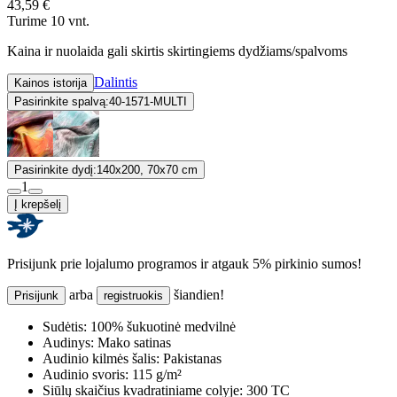
43,59 €
Turime 10 vnt.
Kaina ir nuolaida gali skirtis skirtingiems dydžiams/spalvoms
Dalintis
Kainos istorija
Pasirinkite spalvą:
40-1571-MULTI
Pasirinkite dydį:
140x200, 70x70 cm
1
Į krepšelį
Prisijunk prie lojalumo programos ir atgauk 5% pirkinio sumos!
arba
šiandien!
Prisijunk
registruokis
Sudėtis:
100% šukuotinė medvilnė
Audinys:
Mako satinas
Audinio kilmės šalis:
Pakistanas
Audinio svoris:
115 g/m²
Siūlų skaičius kvadratiniame colyje:
300 TC