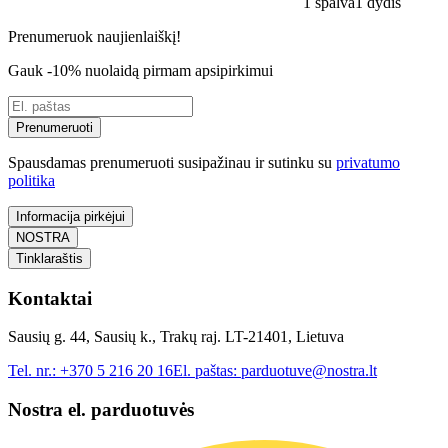
1 spalva
1 dydis
Prenumeruok naujienlaiškį!
Gauk -10% nuolaidą pirmam apsipirkimui
Prenumeruoti
Spausdamas prenumeruoti susipažinau ir sutinku su
privatumo
politika
Informacija pirkėjui
NOSTRA
Tinklaraštis
Kontaktai
Sausių g. 44, Sausių k., Trakų raj. LT-21401, Lietuva
Tel. nr.:
+370 5 216 20 16
El. paštas:
parduotuve@nostra.lt
Nostra el. parduotuvės