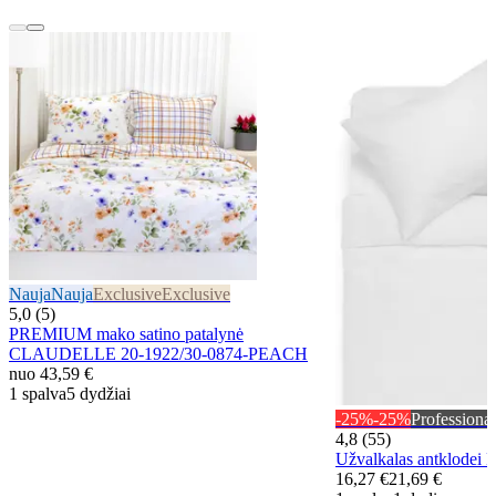
Nauja
Nauja
Exclusive
Exclusive
5,0 (5)
PREMIUM mako satino patalynė
CLAUDELLE 20-1922/30-0874-PEACH
nuo
43,59 €
1 spalva
5 dydžiai
-25%
-25%
Professional
4,8 (55)
Užvalkalas antklod
16,27 €
21,69 €