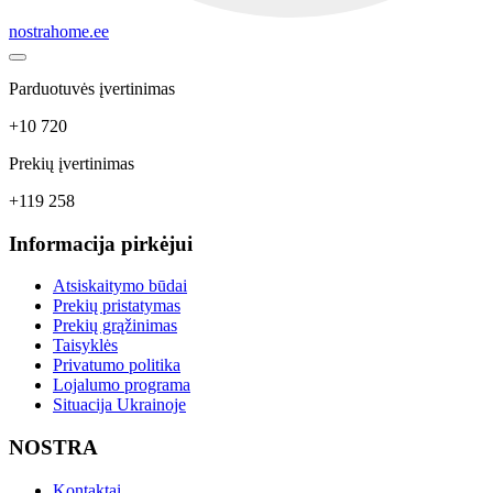
nostrahome.ee
Parduotuvės įvertinimas
+10 720
Prekių įvertinimas
+119 258
Informacija pirkėjui
Atsiskaitymo būdai
Prekių pristatymas
Prekių grąžinimas
Taisyklės
Privatumo politika
Lojalumo programa
Situacija Ukrainoje
NOSTRA
Kontaktai