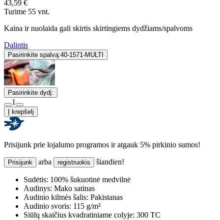
43,59 €
Turime 55 vnt.
Kaina ir nuolaida gali skirtis skirtingiems dydžiams/spalvoms
Dalintis
Pasirinkite spalvą:
40-1571-MULTI
Pasirinkite dydį:
1
Į krepšelį
Prisijunk prie lojalumo programos ir atgauk 5% pirkinio sumos!
arba
šiandien!
Prisijunk
registruokis
Sudėtis:
100% šukuotinė medvilnė
Audinys:
Mako satinas
Audinio kilmės šalis:
Pakistanas
Audinio svoris:
115 g/m²
Siūlų skaičius kvadratiniame colyje:
300 TC