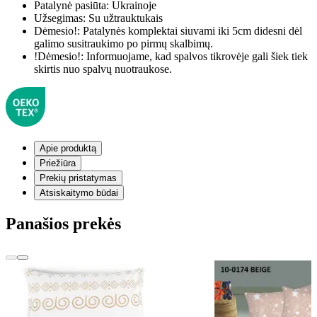
Patalynė pasiūta:
Ukrainoje
Užsegimas:
Su užtrauktukais
Dėmesio!:
Patalynės komplektai siuvami iki 5cm didesni dėl
galimo susitraukimo po pirmų skalbimų.
!Dėmesio!:
Informuojame, kad spalvos tikrovėje gali šiek tiek
skirtis nuo spalvų nuotraukose.
Apie produktą
Priežiūra
Prekių pristatymas
Atsiskaitymo būdai
Panašios prekės