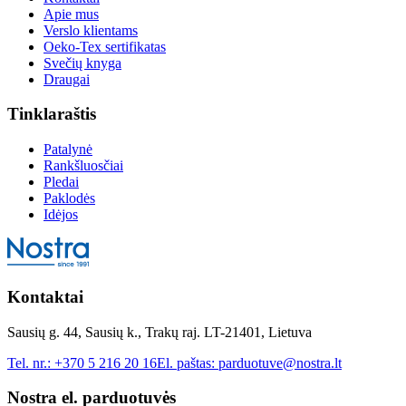
Apie mus
Verslo klientams
Oeko-Tex sertifikatas
Svečių knyga
Draugai
Tinklaraštis
Patalynė
Rankšluosčiai
Pledai
Paklodės
Idėjos
Kontaktai
Sausių g. 44, Sausių k., Trakų raj. LT-21401, Lietuva
Tel. nr.:
+370 5 216 20 16
El. paštas:
parduotuve@nostra.lt
Nostra el. parduotuvės