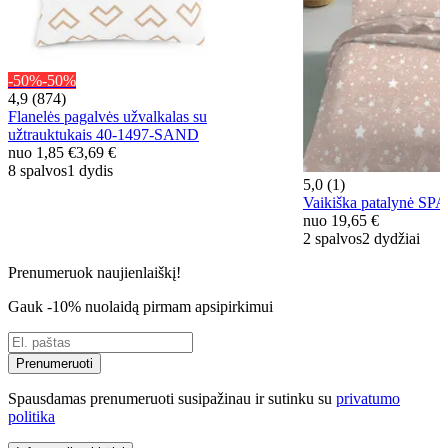
-50%
-50%
4,9 (874)
Flanelės pagalvės užvalkalas su
užtrauktukais 40-1497-SAND
nuo
1,85 €
3,69 €
8 spalvos
1 dydis
5,0 (1)
Vaikiška patalynė S
nuo
19,65 €
2 spalvos
2 dydžiai
Prenumeruok naujienlaiškį!
Gauk -10% nuolaidą pirmam apsipirkimui
Prenumeruoti
Spausdamas prenumeruoti susipažinau ir sutinku su
privatumo
politika