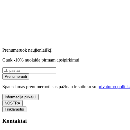
Prenumeruok naujienlaiškį!
Gauk -10% nuolaidą pirmam apsipirkimui
Prenumeruoti
Spausdamas prenumeruoti susipažinau ir sutinku su
privatumo politik
Informacija pirkėjui
NOSTRA
Tinklaraštis
Kontaktai