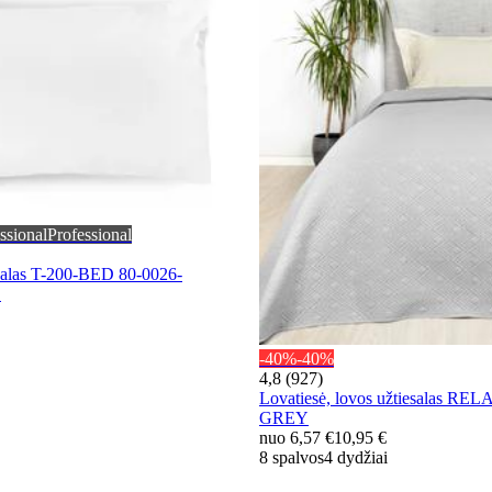
ssional
Professional
kalas T-200-BED 80-0026-
E
-40%
-40%
4,8 (927)
Lovatiesė, lovos užtiesalas RE
GREY
nuo
6,57 €
10,95 €
8 spalvos
4 dydžiai