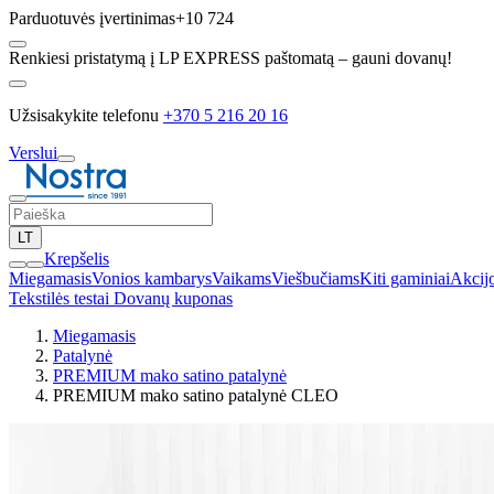
Parduotuvės įvertinimas
+10 724
Renkiesi pristatymą į LP EXPRESS paštomatą – gauni dovanų!
Užsisakykite telefonu
+370 5 216 20 16
Verslui
LT
Krepšelis
Miegamasis
Vonios kambarys
Vaikams
Viešbučiams
Kiti gaminiai
Akcij
Tekstilės testai
Dovanų kuponas
Miegamasis
Patalynė
PREMIUM mako satino patalynė
PREMIUM mako satino patalynė CLEO