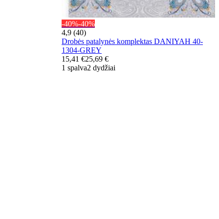
-40%
-40%
4,9 (40)
Drobės patalynės komplektas DANIYAH 40-
1304-GREY
15,41 €
25,69 €
1 spalva
2 dydžiai