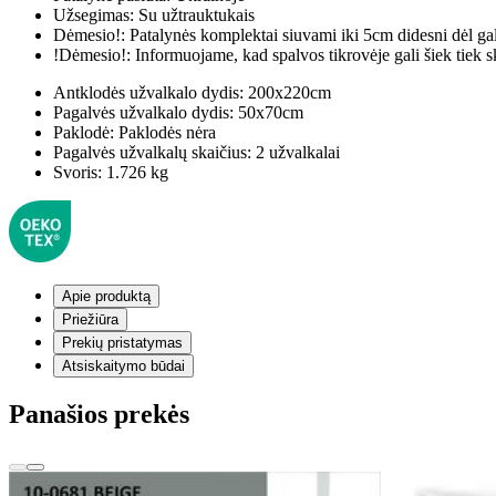
Užsegimas:
Su užtrauktukais
Dėmesio!:
Patalynės komplektai siuvami iki 5cm didesni dėl ga
!Dėmesio!:
Informuojame, kad spalvos tikrovėje gali šiek tiek s
Antklodės užvalkalo dydis:
200x220cm
Pagalvės užvalkalo dydis:
50x70cm
Paklodė:
Paklodės nėra
Pagalvės užvalkalų skaičius:
2 užvalkalai
Svoris:
1.726 kg
Apie produktą
Priežiūra
Prekių pristatymas
Atsiskaitymo būdai
Panašios prekės