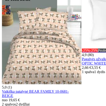
-25%
-25%
Profe
4,9 (80)
Pagalvės užval
OPTIC WHIT
2,66 €
3,55 €
1 spalva
1 dydis
5,0 (1)
Vaikiška patalynė BEAR FAMILY 10-0681-
BEIGE
nuo
19,65 €
2 spalvos
2 dydžiai