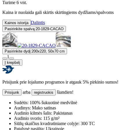
Turime 6 vnt.
Kaina ir nuolaida gali skirtis skirtingiems dydžiams/spalvoms
Dalintis
Kainos istorija
Pasirinkite spalvą:
20-1829-CACAO
Pasirinkite dydį:
200x220, 50x70 cm
1
Į krepšelį
Prisijunk prie lojalumo programos ir atgauk 5% pirkinio sumos!
arba
šiandien!
Prisijunk
registruokis
Sudėtis:
100% šukuotinė medvilnė
Audinys:
Mako satinas
Audinio kilmės šalis:
Pakistanas
Audinio svoris:
115 g/m²
Siūlų skaičius kvadratiniame colyje:
300 TC
Patalynė pasiūta:
Ukrainoje