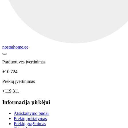
nostrahome.ee
Parduotuvės įvertinimas
+10 724
Prekių įvertinimas
+119 311
Informacija pirkėjui
Atsiskaitymo būdai
Prekių pristatymas
Prekių grąžinimas