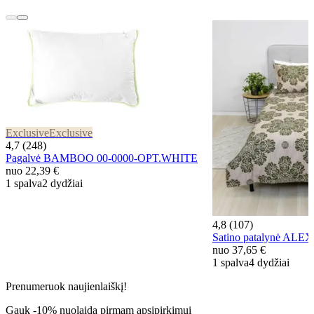
Exclusive
Exclusive
4,7 (248)
Pagalvė BAMBOO 00-0000-OPT.WHITE
nuo
22,39 €
1 spalva
2 dydžiai
4,8 (107)
Satino patalynė AL
nuo
37,65 €
1 spalva
4 dydžiai
Prenumeruok naujienlaiškį!
Gauk -10% nuolaidą pirmam apsipirkimui