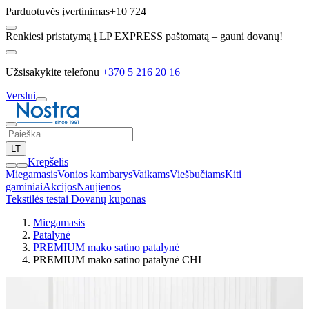
Parduotuvės įvertinimas
+10 724
Renkiesi pristatymą į LP EXPRESS paštomatą – gauni dovanų!
Užsisakykite telefonu
+370 5 216 20 16
Verslui
LT
Krepšelis
Miegamasis
Vonios kambarys
Vaikams
Viešbučiams
Kiti
gaminiai
Akcijos
Naujienos
Tekstilės testai
Dovanų kuponas
Miegamasis
Patalynė
PREMIUM mako satino patalynė
PREMIUM mako satino patalynė CHI