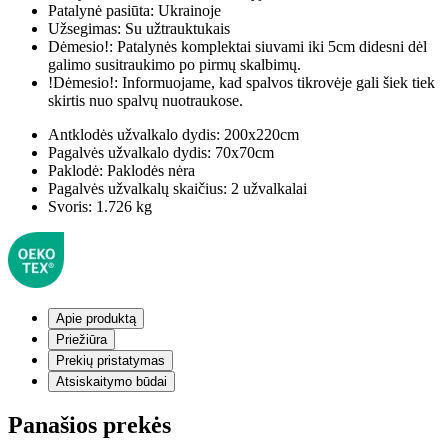
Patalynė pasiūta:
Ukrainoje
Užsegimas:
Su užtrauktukais
Dėmesio!:
Patalynės komplektai siuvami iki 5cm didesni dėl
galimo susitraukimo po pirmų skalbimų.
!Dėmesio!:
Informuojame, kad spalvos tikrovėje gali šiek tiek
skirtis nuo spalvų nuotraukose.
Antklodės užvalkalo dydis:
200x220cm
Pagalvės užvalkalo dydis:
70x70cm
Paklodė:
Paklodės nėra
Pagalvės užvalkalų skaičius:
2 užvalkalai
Svoris:
1.726 kg
Apie produktą
Priežiūra
Prekių pristatymas
Atsiskaitymo būdai
Panašios prekės