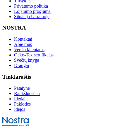
Taisyklės
Privatumo politika
Lojalumo programa
Situacija Ukrainoje
NOSTRA
Kontaktai
Apie mus
Verslo klientams
Oeko-Tex sertifikatas
Svečių knyga
Draugai
Tinklaraštis
Patalynė
Rankšluosčiai
Pledai
Paklodės
Idėjos