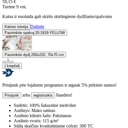
59,15 €
Turime 9 vnt.
Kaina ir nuolaida gali skirtis skirtingiems dydžiams/spalvoms
Dalintis
Kainos istorija
Pasirinkite spalvą:
20-1919-YELLOW
Pasirinkite dydį:
200x220, 70x70 cm
1
Į krepšelį
Prisijunk prie lojalumo programos ir atgauk 5% pirkinio sumos!
arba
šiandien!
Prisijunk
registruokis
Sudėtis:
100% šukuotinė medvilnė
Audinys:
Mako satinas
Audinio kilmės šalis:
Pakistanas
Audinio svoris:
115 g/m²
Siūlų skaičius kvadratiniame colyje:
300 TC