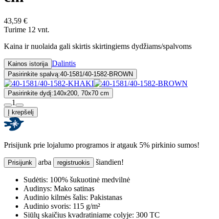
43,59 €
Turime 12 vnt.
Kaina ir nuolaida gali skirtis skirtingiems dydžiams/spalvoms
Dalintis
Kainos istorija
Pasirinkite spalvą:
40-1581/40-1582-BROWN
Pasirinkite dydį:
140x200, 70x70 cm
1
Į krepšelį
Prisijunk prie lojalumo programos ir atgauk 5% pirkinio sumos!
arba
šiandien!
Prisijunk
registruokis
Sudėtis:
100% šukuotinė medvilnė
Audinys:
Mako satinas
Audinio kilmės šalis:
Pakistanas
Audinio svoris:
115 g/m²
Siūlų skaičius kvadratiniame colyje:
300 TC