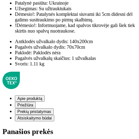
Patalynė pasiūta:
Ukrainoje
Užsegimas:
Su užtrauktukais
Dėmesio!:
Patalynės komplektai siuvami iki 5cm didesni dėl
galimo susitraukimo po pirmų skalbimų.
!Dėmesio!:
Informuojame, kad spalvos tikrovėje gali šiek tiek
skirtis nuo spalvų nuotraukose.
Antklodės užvalkalo dydis:
140x200cm
Pagalvės užvalkalo dydis:
70x70cm
Paklodė:
Paklodės nėra
Pagalvės užvalkalų skaičius:
1 užvalkalas
Svoris:
1.11 kg
Apie produktą
Priežiūra
Prekių pristatymas
Atsiskaitymo būdai
Panašios prekės