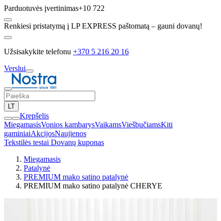
Parduotuvės įvertinimas
+10 722
Renkiesi pristatymą į LP EXPRESS paštomatą – gauni dovanų!
Užsisakykite telefonu
+370 5 216 20 16
Verslui
LT
Krepšelis
Miegamasis
Vonios kambarys
Vaikams
Viešbučiams
Kiti
gaminiai
Akcijos
Naujienos
Tekstilės testai
Dovanų kuponas
Miegamasis
Patalynė
PREMIUM mako satino patalynė
PREMIUM mako satino patalynė CHERYE