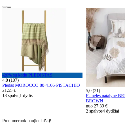
-20% su kodu PLEDISTAS
4,8 (107)
Pledas MOROCCO 80-4106-PISTACHIO
21,55 €
5,0 (21)
13 spalvų
1 dydis
Flanelės patalynė BR
BROWN
nuo
27,39 €
2 spalvos
4 dydžiai
Prenumeruok naujienlaiškį!