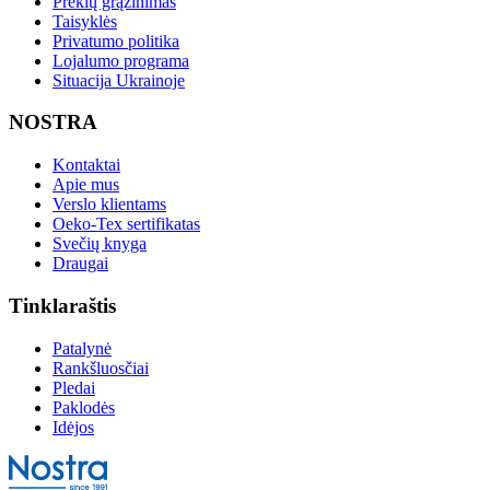
Prekių grąžinimas
Taisyklės
Privatumo politika
Lojalumo programa
Situacija Ukrainoje
NOSTRA
Kontaktai
Apie mus
Verslo klientams
Oeko-Tex sertifikatas
Svečių knyga
Draugai
Tinklaraštis
Patalynė
Rankšluosčiai
Pledai
Paklodės
Idėjos