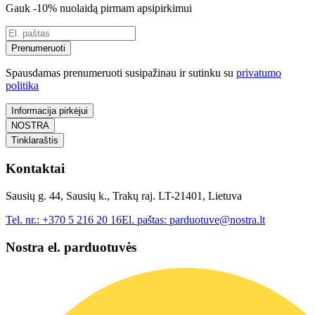
Gauk -10% nuolaidą pirmam apsipirkimui
Prenumeruoti
Spausdamas prenumeruoti susipažinau ir sutinku su
privatumo
politika
Informacija pirkėjui
NOSTRA
Tinklaraštis
Kontaktai
Sausių g. 44, Sausių k., Trakų raj. LT-21401, Lietuva
Tel. nr.:
+370 5 216 20 16
El. paštas:
parduotuve@nostra.lt
Nostra el. parduotuvės