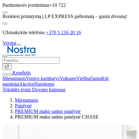
Parduotuvės įvertinimas
+10 722
Renkiesi pristatymą į LP EXPRESS paštomatą – gauni dovanų!
Užsisakykite telefonu
+370 5 216 20 16
Verslui
LT
Krepšelis
Miegamasis
Vonios kambarys
Vaikams
Viešbučiams
Kiti
gaminiai
Akcijos
Naujienos
Tekstilės testai
Dovanų kuponas
Miegamasis
Patalynė
PREMIUM mako satino patalynė
PREMIUM mako satino patalynė CHASE