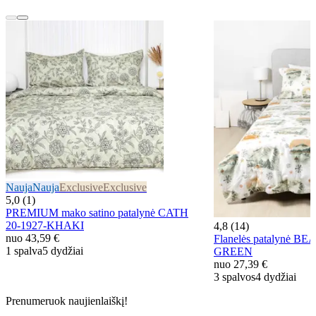
Nauja
Nauja
Exclusive
Exclusive
5,0 (1)
PREMIUM mako satino patalynė CATH
20-1927-KHAKI
4,8 (14)
nuo
43,59 €
Flanelės patalynė BE
1 spalva
5 dydžiai
GREEN
nuo
27,39 €
3 spalvos
4 dydžiai
Prenumeruok naujienlaiškį!