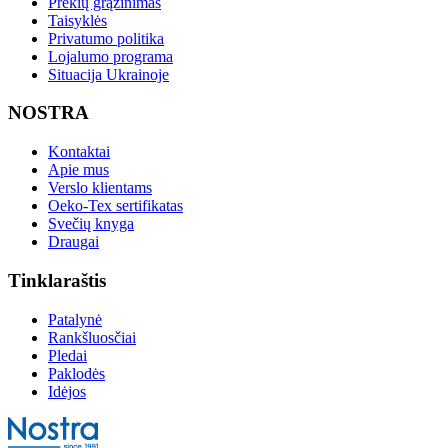
Prekių grąžinimas
Taisyklės
Privatumo politika
Lojalumo programa
Situacija Ukrainoje
NOSTRA
Kontaktai
Apie mus
Verslo klientams
Oeko-Tex sertifikatas
Svečių knyga
Draugai
Tinklaraštis
Patalynė
Rankšluosčiai
Pledai
Paklodės
Idėjos