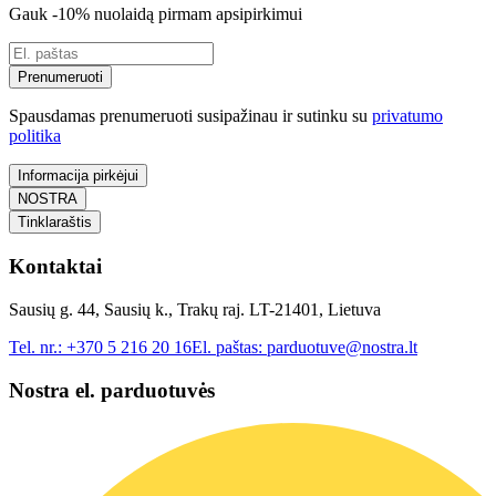
Gauk -10% nuolaidą pirmam apsipirkimui
Prenumeruoti
Spausdamas prenumeruoti susipažinau ir sutinku su
privatumo
politika
Informacija pirkėjui
NOSTRA
Tinklaraštis
Kontaktai
Sausių g. 44, Sausių k., Trakų raj. LT-21401, Lietuva
Tel. nr.:
+370 5 216 20 16
El. paštas:
parduotuve@nostra.lt
Nostra el. parduotuvės