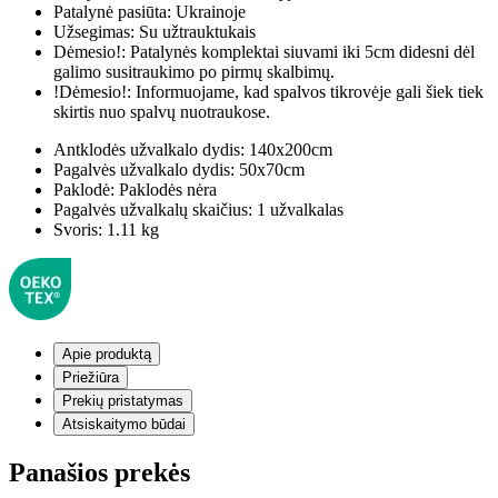
Patalynė pasiūta:
Ukrainoje
Užsegimas:
Su užtrauktukais
Dėmesio!:
Patalynės komplektai siuvami iki 5cm didesni dėl
galimo susitraukimo po pirmų skalbimų.
!Dėmesio!:
Informuojame, kad spalvos tikrovėje gali šiek tiek
skirtis nuo spalvų nuotraukose.
Antklodės užvalkalo dydis:
140x200cm
Pagalvės užvalkalo dydis:
50x70cm
Paklodė:
Paklodės nėra
Pagalvės užvalkalų skaičius:
1 užvalkalas
Svoris:
1.11 kg
Apie produktą
Priežiūra
Prekių pristatymas
Atsiskaitymo būdai
Panašios prekės