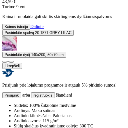
43,59 €
Turime 9 vnt.
Kaina ir nuolaida gali skirtis skirtingiems dydžiams/spalvoms
Dalintis
Kainos istorija
Pasirinkite spalvą:
20-1871-GREY LILAC
Pasirinkite dydį:
140x200, 50x70 cm
1
Į krepšelį
Prisijunk prie lojalumo programos ir atgauk 5% pirkinio sumos!
arba
šiandien!
Prisijunk
registruokis
Sudėtis:
100% šukuotinė medvilnė
Audinys:
Mako satinas
Audinio kilmės šalis:
Pakistanas
Audinio svoris:
115 g/m²
Siūlų skaičius kvadratiniame colyje:
300 TC