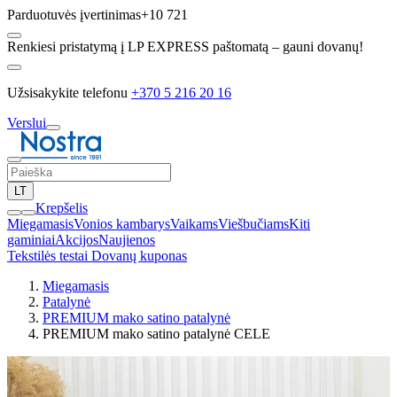
Parduotuvės įvertinimas
+10 721
Renkiesi pristatymą į LP EXPRESS paštomatą – gauni dovanų!
Užsisakykite telefonu
+370 5 216 20 16
Verslui
LT
Krepšelis
Miegamasis
Vonios kambarys
Vaikams
Viešbučiams
Kiti
gaminiai
Akcijos
Naujienos
Tekstilės testai
Dovanų kuponas
Miegamasis
Patalynė
PREMIUM mako satino patalynė
PREMIUM mako satino patalynė CELE