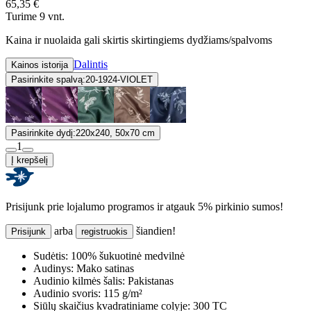
65,35 €
Turime 9 vnt.
Kaina ir nuolaida gali skirtis skirtingiems dydžiams/spalvoms
Dalintis
Kainos istorija
Pasirinkite spalvą:
20-1924-VIOLET
Pasirinkite dydį:
220x240, 50x70 cm
1
Į krepšelį
Prisijunk prie lojalumo programos ir atgauk 5% pirkinio sumos!
arba
šiandien!
Prisijunk
registruokis
Sudėtis:
100% šukuotinė medvilnė
Audinys:
Mako satinas
Audinio kilmės šalis:
Pakistanas
Audinio svoris:
115 g/m²
Siūlų skaičius kvadratiniame colyje:
300 TC