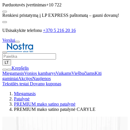
Parduotuvės įvertinimas
+10 722
Renkiesi pristatymą į LP EXPRESS paštomatą – gauni dovanų!
Užsisakykite telefonu
+370 5 216 20 16
Verslui
LT
Krepšelis
Miegamasis
Vonios kambarys
Vaikams
Viešbučiams
Kiti
gaminiai
Akcijos
Naujienos
Tekstilės testai
Dovanų kuponas
Miegamasis
Patalynė
PREMIUM mako satino patalynė
PREMIUM mako satino patalynė CARYLE