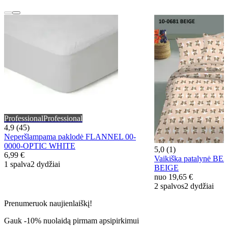
Professional
Professional
4,9 (45)
Neperšlampama paklodė FLANNEL 00-
0000-OPTIC WHITE
5,0 (1)
6,99 €
Vaikiška patalynė B
1 spalva
2 dydžiai
BEIGE
nuo
19,65 €
2 spalvos
2 dydžiai
Prenumeruok naujienlaiškį!
Gauk -10% nuolaidą pirmam apsipirkimui