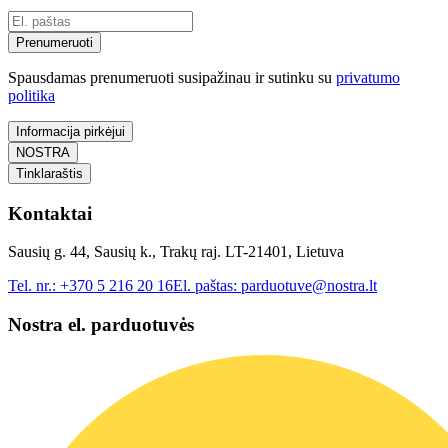
Prenumeruoti
Spausdamas prenumeruoti susipažinau ir sutinku su
privatumo
politika
Informacija pirkėjui
NOSTRA
Tinklaraštis
Kontaktai
Sausių g. 44, Sausių k., Trakų raj. LT-21401, Lietuva
Tel. nr.:
+370 5 216 20 16
El. paštas:
parduotuve@nostra.lt
Nostra el. parduotuvės