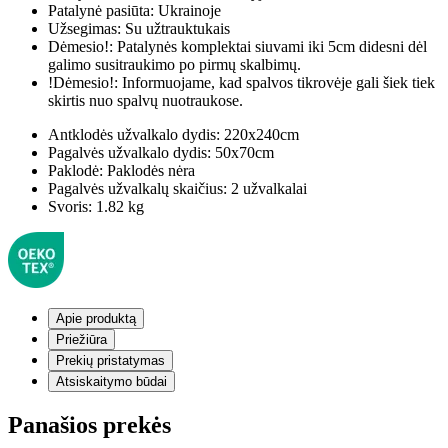
Patalynė pasiūta:
Ukrainoje
Užsegimas:
Su užtrauktukais
Dėmesio!:
Patalynės komplektai siuvami iki 5cm didesni dėl
galimo susitraukimo po pirmų skalbimų.
!Dėmesio!:
Informuojame, kad spalvos tikrovėje gali šiek tiek
skirtis nuo spalvų nuotraukose.
Antklodės užvalkalo dydis:
220x240cm
Pagalvės užvalkalo dydis:
50x70cm
Paklodė:
Paklodės nėra
Pagalvės užvalkalų skaičius:
2 užvalkalai
Svoris:
1.82 kg
Apie produktą
Priežiūra
Prekių pristatymas
Atsiskaitymo būdai
Panašios prekės