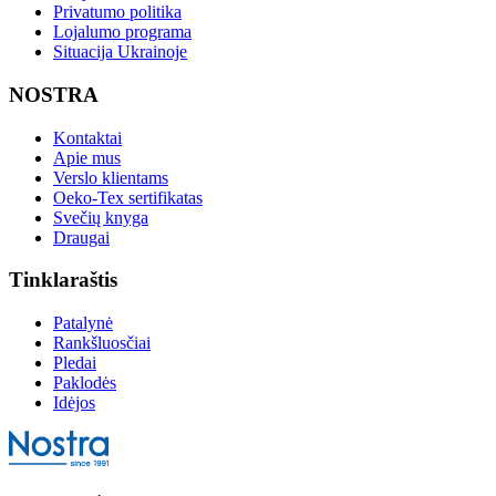
Privatumo politika
Lojalumo programa
Situacija Ukrainoje
NOSTRA
Kontaktai
Apie mus
Verslo klientams
Oeko-Tex sertifikatas
Svečių knyga
Draugai
Tinklaraštis
Patalynė
Rankšluosčiai
Pledai
Paklodės
Idėjos