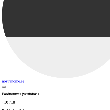
nostrahome.ee
Parduotuvės įvertinimas
+10 718