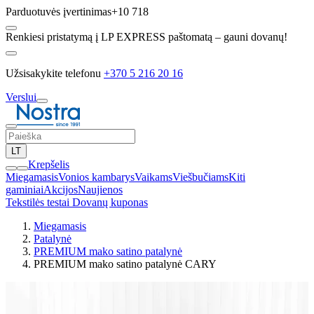
Parduotuvės įvertinimas
+10 718
Renkiesi pristatymą į LP EXPRESS paštomatą – gauni dovanų!
Užsisakykite telefonu
+370 5 216 20 16
Verslui
LT
Krepšelis
Miegamasis
Vonios kambarys
Vaikams
Viešbučiams
Kiti
gaminiai
Akcijos
Naujienos
Tekstilės testai
Dovanų kuponas
Miegamasis
Patalynė
PREMIUM mako satino patalynė
PREMIUM mako satino patalynė CARY