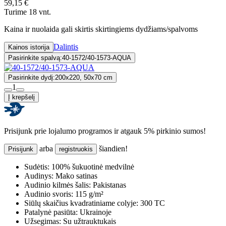
59,15 €
Turime 18 vnt.
Kaina ir nuolaida gali skirtis skirtingiems dydžiams/spalvoms
Dalintis
Kainos istorija
Pasirinkite spalvą:
40-1572/40-1573-AQUA
Pasirinkite dydį:
200x220, 50x70 cm
1
Į krepšelį
Prisijunk prie lojalumo programos ir atgauk 5% pirkinio sumos!
arba
šiandien!
Prisijunk
registruokis
Sudėtis:
100% šukuotinė medvilnė
Audinys:
Mako satinas
Audinio kilmės šalis:
Pakistanas
Audinio svoris:
115 g/m²
Siūlų skaičius kvadratiniame colyje:
300 TC
Patalynė pasiūta:
Ukrainoje
Užsegimas:
Su užtrauktukais