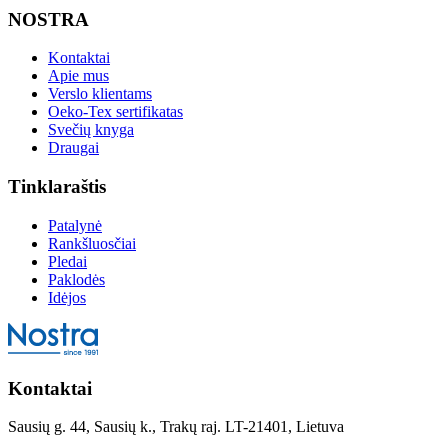
NOSTRA
Kontaktai
Apie mus
Verslo klientams
Oeko-Tex sertifikatas
Svečių knyga
Draugai
Tinklaraštis
Patalynė
Rankšluosčiai
Pledai
Paklodės
Idėjos
Kontaktai
Sausių g. 44, Sausių k., Trakų raj. LT-21401, Lietuva