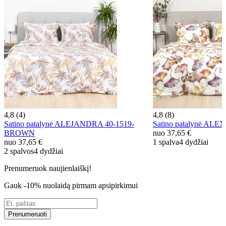
4,8 (4)
4,8 (8)
Satino patalynė ALEJANDRA 40-1519-
Satino patalynė ALE
BROWN
nuo
37,65 €
nuo
37,65 €
1 spalva
4 dydžiai
2 spalvos
4 dydžiai
Prenumeruok naujienlaiškį!
Gauk -10% nuolaidą pirmam apsipirkimui
Prenumeruoti