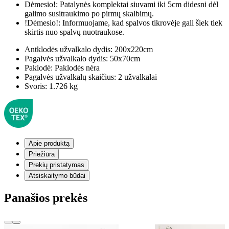
Dėmesio!:
Patalynės komplektai siuvami iki 5cm didesni dėl
galimo susitraukimo po pirmų skalbimų.
!Dėmesio!:
Informuojame, kad spalvos tikrovėje gali šiek tiek
skirtis nuo spalvų nuotraukose.
Antklodės užvalkalo dydis:
200x220cm
Pagalvės užvalkalo dydis:
50x70cm
Paklodė:
Paklodės nėra
Pagalvės užvalkalų skaičius:
2 užvalkalai
Svoris:
1.726 kg
Apie produktą
Priežiūra
Prekių pristatymas
Atsiskaitymo būdai
Panašios prekės