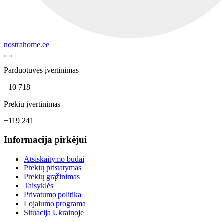
nostrahome.ee
Parduotuvės įvertinimas
+10 718
Prekių įvertinimas
+119 241
Informacija pirkėjui
Atsiskaitymo būdai
Prekių pristatymas
Prekių grąžinimas
Taisyklės
Privatumo politika
Lojalumo programa
Situacija Ukrainoje