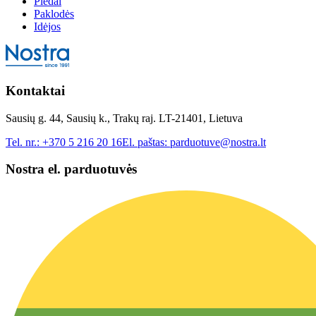
Pledai
Paklodės
Idėjos
Kontaktai
Sausių g. 44, Sausių k., Trakų raj. LT-21401, Lietuva
Tel. nr.:
+370 5 216 20 16
El. paštas:
parduotuve@nostra.lt
Nostra el. parduotuvės