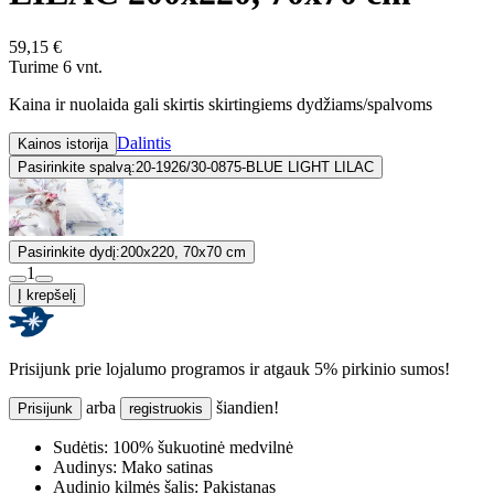
59,15 €
Turime 6 vnt.
Kaina ir nuolaida gali skirtis skirtingiems dydžiams/spalvoms
Dalintis
Kainos istorija
Pasirinkite spalvą:
20-1926/30-0875-BLUE LIGHT LILAC
Pasirinkite dydį:
200x220, 70x70 cm
1
Į krepšelį
Prisijunk prie lojalumo programos ir atgauk 5% pirkinio sumos!
arba
šiandien!
Prisijunk
registruokis
Sudėtis:
100% šukuotinė medvilnė
Audinys:
Mako satinas
Audinio kilmės šalis:
Pakistanas