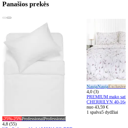
Panašios prekės
Nauja
Nauja
Exclusive
E
4,0 (3)
PREMIUM mako satino
CHERRILYN 40-164
nuo
43,59 €
1 spalva
5 dydžiai
-25%
-25%
Professional
Professional
4,8 (55)