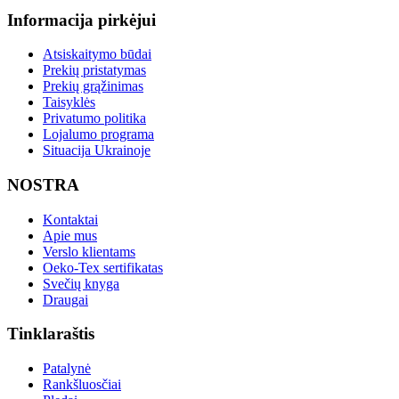
Informacija pirkėjui
Atsiskaitymo būdai
Prekių pristatymas
Prekių grąžinimas
Taisyklės
Privatumo politika
Lojalumo programa
Situacija Ukrainoje
NOSTRA
Kontaktai
Apie mus
Verslo klientams
Oeko-Tex sertifikatas
Svečių knyga
Draugai
Tinklaraštis
Patalynė
Rankšluosčiai