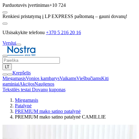
Parduotuvės įvertinimas
+10 724
Renkiesi pristatymą į LP EXPRESS paštomatą – gauni dovanų!
Užsisakykite telefonu
+370 5 216 20 16
Verslui
LT
Krepšelis
Miegamasis
Vonios kambarys
Vaikams
Viešbučiams
Kiti
gaminiai
Akcijos
Naujienos
Tekstilės testai
Dovanų kuponas
Miegamasis
Patalynė
PREMIUM mako satino patalynė
PREMIUM mako satino patalynė CAMILLIE