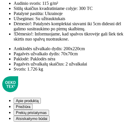
Audinio svoris:
115 g/m²
Siūlų skaičius kvadratiniame colyje:
300 TC
Patalynė pasiūta:
Ukrainoje
Užsegimas:
Su užtrauktukais
Dėmesio!:
Patalynės komplektai siuvami iki 5cm didesni dėl
galimo susitraukimo po pirmų skalbimų.
!Dėmesio!:
Informuojame, kad spalvos tikrovėje gali šiek tiek
skirtis nuo spalvų nuotraukose.
Antklodės užvalkalo dydis:
200x220cm
Pagalvės užvalkalo dydis:
70x70cm
Paklodė:
Paklodės nėra
Pagalvės užvalkalų skaičius:
2 užvalkalai
Svoris:
1.726 kg
Apie produktą
Priežiūra
Prekių pristatymas
Atsiskaitymo būdai