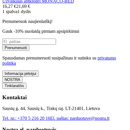
Užvalkalas antklodei MONACO-BED
16,27 €
21,69 €
1 spalva
1 dydis
Prenumeruok naujienlaiškį!
Gauk -10% nuolaidą pirmam apsipirkimui
Prenumeruoti
Spausdamas prenumeruoti susipažinau ir sutinku su
privatumo
politika
Informacija pirkėjui
NOSTRA
Tinklaraštis
Kontaktai
Sausių g. 44, Sausių k., Trakų raj. LT-21401, Lietuva
Tel. nr.:
+370 5 216 20 16
El. paštas:
parduotuve@nostra.lt
Nostra el. parduotuvės