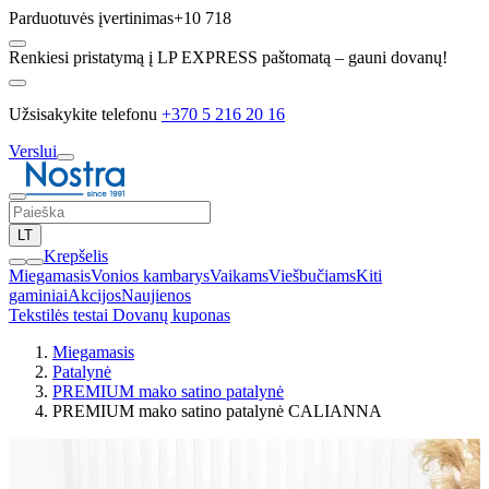
Parduotuvės įvertinimas
+10 718
Renkiesi pristatymą į LP EXPRESS paštomatą – gauni dovanų!
Užsisakykite telefonu
+370 5 216 20 16
Verslui
LT
Krepšelis
Miegamasis
Vonios kambarys
Vaikams
Viešbučiams
Kiti
gaminiai
Akcijos
Naujienos
Tekstilės testai
Dovanų kuponas
Miegamasis
Patalynė
PREMIUM mako satino patalynė
PREMIUM mako satino patalynė CALIANNA