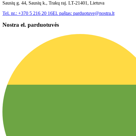
Sausių g. 44, Sausių k., Trakų raj. LT-21401, Lietuva
Tel. nr.:
+370 5 216 20 16
El. paštas:
parduotuve@nostra.lt
Nostra el. parduotuvės