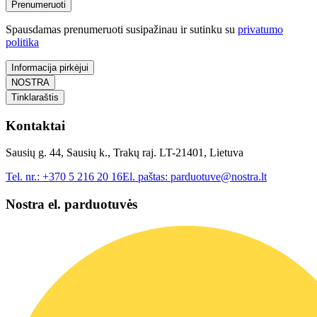
Prenumeruoti
Spausdamas prenumeruoti susipažinau ir sutinku su
privatumo
politika
Informacija pirkėjui
NOSTRA
Tinklaraštis
Kontaktai
Sausių g. 44, Sausių k., Trakų raj. LT-21401, Lietuva
Tel. nr.:
+370 5 216 20 16
El. paštas:
parduotuve@nostra.lt
Nostra el. parduotuvės