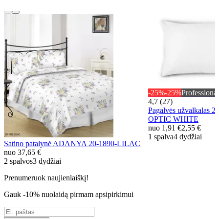
-25%
-25%
Professional
4,7 (27)
Pagalvės užvalkalas 
OPTIC WHITE
nuo
1,91 €
2,55 €
1 spalva
4 dydžiai
Satino patalynė ADANYA 20-1890-LILAC
nuo
37,65 €
2 spalvos
3 dydžiai
Prenumeruok naujienlaiškį!
Gauk -10% nuolaidą pirmam apsipirkimui