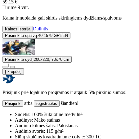
59,15 €
Turime 9 vnt.
Kaina ir nuolaida gali skirtis skirtingiems dydžiams/spalvoms
Dalintis
Kainos istorija
Pasirinkite spalvą:
40-1579-GREEN
Pasirinkite dydį:
200x220, 70x70 cm
1
Į krepšelį
Prisijunk prie lojalumo programos ir atgauk 5% pirkinio sumos!
arba
šiandien!
Prisijunk
registruokis
Sudėtis:
100% šukuotinė medvilnė
Audinys:
Mako satinas
Audinio kilmės šalis:
Pakistanas
Audinio svoris:
115 g/m²
Siūlų skaičius kvadratiniame colyje:
300 TC