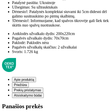
Patalynė pasiūta:
Ukrainoje
Užsegimas:
Su užtrauktukais
Dėmesio!:
Patalynės komplektai siuvami iki 5cm didesni dėl
galimo susitraukimo po pirmų skalbimų.
!Dėmesio!:
Informuojame, kad spalvos tikrovėje gali šiek tiek
skirtis nuo spalvų nuotraukose.
Antklodės užvalkalo dydis:
200x220cm
Pagalvės užvalkalo dydis:
70x70cm
Paklodė:
Paklodės nėra
Pagalvės užvalkalų skaičius:
2 užvalkalai
Svoris:
1.726 kg
Apie produktą
Priežiūra
Prekių pristatymas
Atsiskaitymo būdai
Panašios prekės