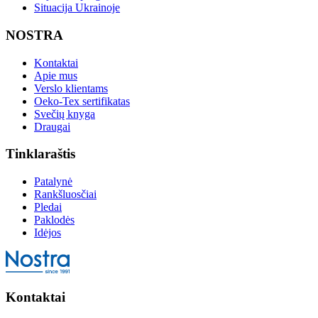
Situacija Ukrainoje
NOSTRA
Kontaktai
Apie mus
Verslo klientams
Oeko-Tex sertifikatas
Svečių knyga
Draugai
Tinklaraštis
Patalynė
Rankšluosčiai
Pledai
Paklodės
Idėjos
Kontaktai