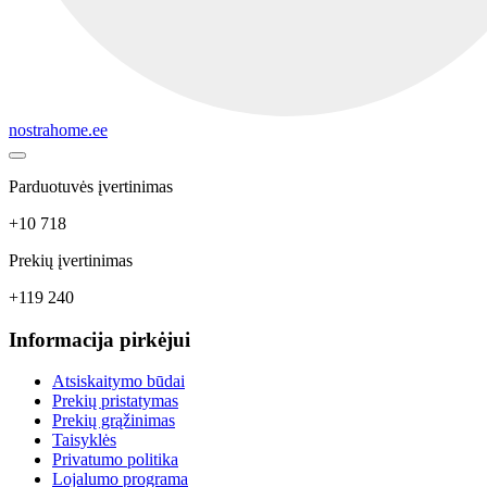
nostrahome.ee
Parduotuvės įvertinimas
+10 718
Prekių įvertinimas
+119 240
Informacija pirkėjui
Atsiskaitymo būdai
Prekių pristatymas
Prekių grąžinimas
Taisyklės
Privatumo politika
Lojalumo programa