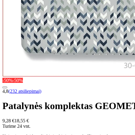
-50%
-50%
4,8
(232 atsiliepimai)
Patalynės komplektas GEOMET
9,28 €
18,55 €
Turime 24 vnt.