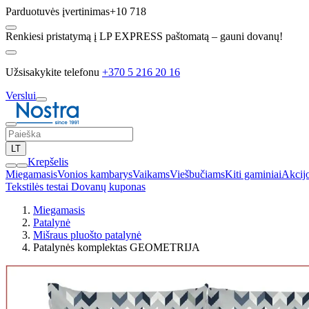
Parduotuvės įvertinimas
+10 718
Renkiesi pristatymą į LP EXPRESS paštomatą – gauni dovanų!
Užsisakykite telefonu
+370 5 216 20 16
Verslui
LT
Krepšelis
Miegamasis
Vonios kambarys
Vaikams
Viešbučiams
Kiti gaminiai
Akcij
Tekstilės testai
Dovanų kuponas
Miegamasis
Patalynė
Mišraus pluošto patalynė
Patalynės komplektas GEOMETRIJA