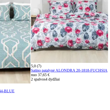
5,0 (7)
Satino patalynė ALONDRA 20-1818-FUCHSIA
nuo
37,65 €
2 spalvos
4 dydžiai
544-BLUE