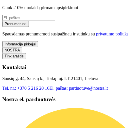
Gauk -10% nuolaidą pirmam apsipirkimui
Prenumeruoti
Spausdamas prenumeruoti susipažinau ir sutinku su
privatumo politik
Informacija pirkėjui
NOSTRA
Tinklaraštis
Kontaktai
Sausių g. 44, Sausių k., Trakų raj. LT-21401, Lietuva
Tel. nr.:
+370 5 216 20 16
El. paštas:
parduotuve@nostra.lt
Nostra el. parduotuvės