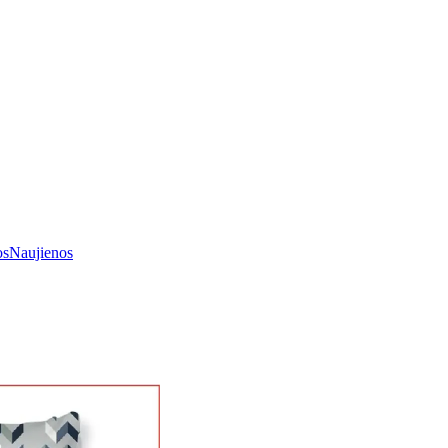
os
Naujienos