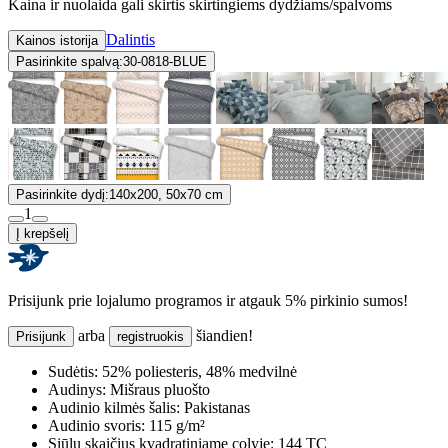
Kaina ir nuolaida gali skirtis skirtingiems dydžiams/spalvoms
Dalintis
Kainos istorija
Pasirinkite spalvą:
30-0818-BLUE
Pasirinkite dydį:
140x200, 50x70 cm
1
Į krepšelį
Prisijunk prie lojalumo programos ir atgauk 5% pirkinio sumos!
arba
šiandien!
Prisijunk
registruokis
Sudėtis:
52% poliesteris, 48% medvilnė
Audinys:
Mišraus pluošto
Audinio kilmės šalis:
Pakistanas
Audinio svoris:
115 g/m²
Siūlų skaičius kvadratiniame colyje:
144 TC