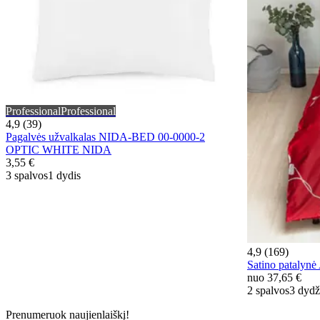
Professional
Professional
4,9 (39)
Pagalvės užvalkalas NIDA-BED 00-0000-2
OPTIC WHITE NIDA
3,55 €
3 spalvos
1 dydis
4,9 (169)
Satino pataly
nuo
37,65 €
2 spalvos
3 dydž
Prenumeruok naujienlaiškį!