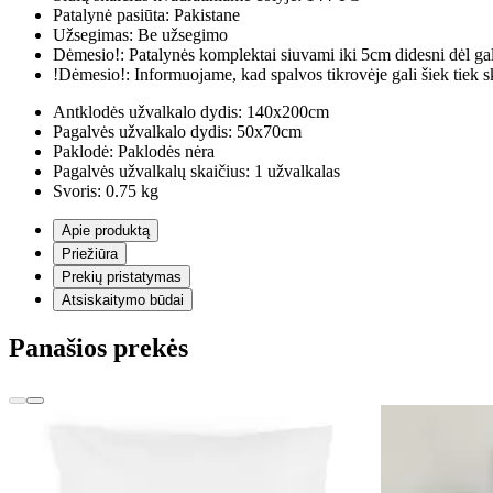
Patalynė pasiūta:
Pakistane
Užsegimas:
Be užsegimo
Dėmesio!:
Patalynės komplektai siuvami iki 5cm didesni dėl ga
!Dėmesio!:
Informuojame, kad spalvos tikrovėje gali šiek tiek s
Antklodės užvalkalo dydis:
140x200cm
Pagalvės užvalkalo dydis:
50x70cm
Paklodė:
Paklodės nėra
Pagalvės užvalkalų skaičius:
1 užvalkalas
Svoris:
0.75 kg
Apie produktą
Priežiūra
Prekių pristatymas
Atsiskaitymo būdai
Panašios prekės