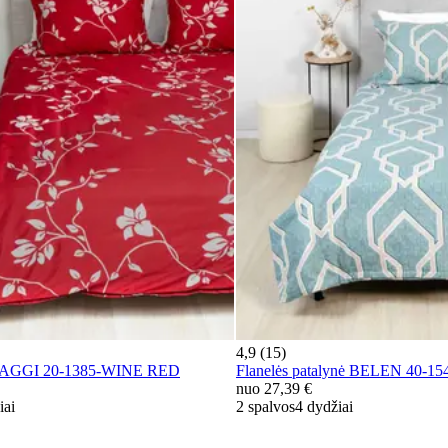
4,9 (15)
nė AGGI 20-1385-WINE RED
Flanelės patalynė BELEN 40-1
nuo
27,39 €
iai
2 spalvos
4 dydžiai