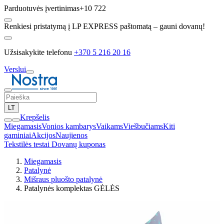
Parduotuvės įvertinimas
+10 722
Renkiesi pristatymą į LP EXPRESS paštomatą – gauni dovanų!
Užsisakykite telefonu
+370 5 216 20 16
Verslui
LT
Krepšelis
Miegamasis
Vonios kambarys
Vaikams
Viešbučiams
Kiti
gaminiai
Akcijos
Naujienos
Tekstilės testai
Dovanų kuponas
Miegamasis
Patalynė
Mišraus pluošto patalynė
Patalynės komplektas GĖLĖS