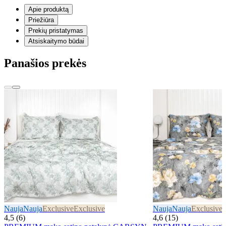
Apie produktą
Priežiūra
Prekių pristatymas
Atsiskaitymo būdai
Panašios prekės
Nauja
Nauja
Exclusive
Exclusive
Nauja
Nauja
Exclusive
E
4,5 (6)
4,6 (15)