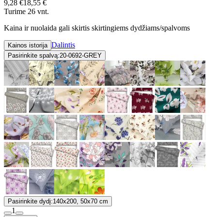
9,28 €
18,55 €
Turime 26 vnt.
Kaina ir nuolaida gali skirtis skirtingiems dydžiams/spalvoms
Dalintis
Kainos istorija
Pasirinkite spalvą:
20-0692-GREY
Pasirinkite dydį:
140x200, 50x70 cm
1