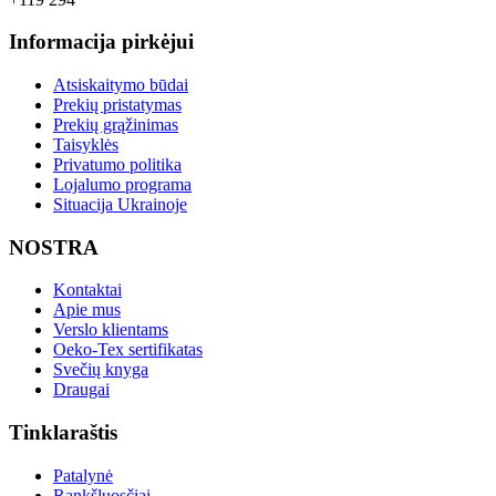
Informacija pirkėjui
Atsiskaitymo būdai
Prekių pristatymas
Prekių grąžinimas
Taisyklės
Privatumo politika
Lojalumo programa
Situacija Ukrainoje
NOSTRA
Kontaktai
Apie mus
Verslo klientams
Oeko-Tex sertifikatas
Svečių knyga
Draugai
Tinklaraštis
Patalynė
Rankšluosčiai