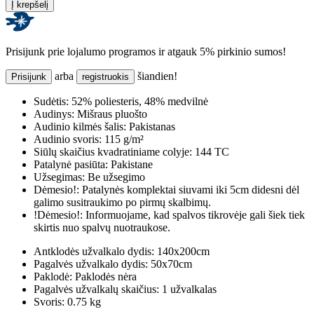
Į krepšelį
Prisijunk prie lojalumo programos ir atgauk 5% pirkinio sumos!
arba
šiandien!
Prisijunk
registruokis
Sudėtis:
52% poliesteris, 48% medvilnė
Audinys:
Mišraus pluošto
Audinio kilmės šalis:
Pakistanas
Audinio svoris:
115 g/m²
Siūlų skaičius kvadratiniame colyje:
144 TC
Patalynė pasiūta:
Pakistane
Užsegimas:
Be užsegimo
Dėmesio!:
Patalynės komplektai siuvami iki 5cm didesni dėl
galimo susitraukimo po pirmų skalbimų.
!Dėmesio!:
Informuojame, kad spalvos tikrovėje gali šiek tiek
skirtis nuo spalvų nuotraukose.
Antklodės užvalkalo dydis:
140x200cm
Pagalvės užvalkalo dydis:
50x70cm
Paklodė:
Paklodės nėra
Pagalvės užvalkalų skaičius:
1 užvalkalas
Svoris:
0.75 kg