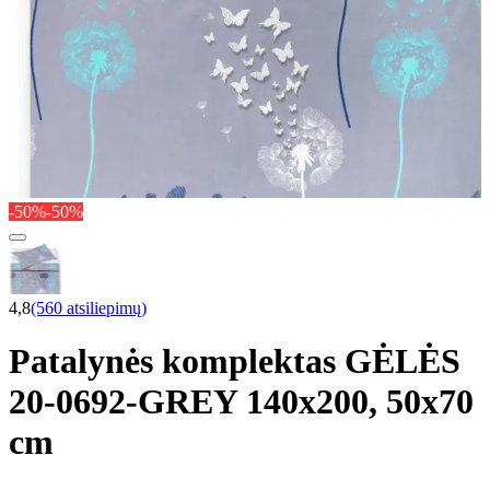
-50%
-50%
4,8
(560 atsiliepimų)
Patalynės komplektas GĖLĖS
20-0692-GREY 140x200, 50x70
cm