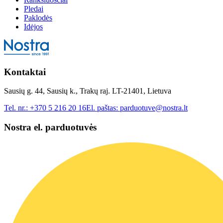
Pledai
Paklodės
Idėjos
Kontaktai
Sausių g. 44, Sausių k., Trakų raj. LT-21401, Lietuva
Tel. nr.:
+370 5 216 20 16
El. paštas:
parduotuve@nostra.lt
Nostra el. parduotuvės