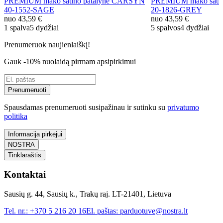
PREMIUM mako satino patalynė CARSYN
PREMIUM mako satin
40-1552-SAGE
20-1826-GREY
nuo
43,59 €
nuo
43,59 €
1 spalva
5 dydžiai
5 spalvos
4 dydžiai
Prenumeruok naujienlaiškį!
Gauk -10% nuolaidą pirmam apsipirkimui
Prenumeruoti
Spausdamas prenumeruoti susipažinau ir sutinku su
privatumo
politika
Informacija pirkėjui
NOSTRA
Tinklaraštis
Kontaktai
Sausių g. 44, Sausių k., Trakų raj. LT-21401, Lietuva
Tel. nr.:
+370 5 216 20 16
El. paštas:
parduotuve@nostra.lt