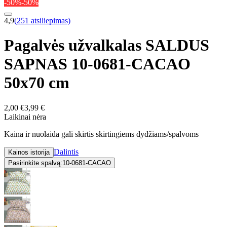
-50%
-50%
4,9
(251 atsiliepimas)
Pagalvės užvalkalas SALDUS
SAPNAS 10-0681-CACAO
50x70 cm
2,00 €
3,99 €
Laikinai nėra
Kaina ir nuolaida gali skirtis skirtingiems dydžiams/spalvoms
Dalintis
Kainos istorija
Pasirinkite spalvą:
10-0681-CACAO