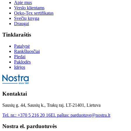
Apie mus
Verslo klientams
Oeko-Tex sertifikatas
Svečių knyga
Draugai
Tinklaraštis
Patalynė
Rankšluosčiai
Pledai
Paklodės
Idėjos
Kontaktai
Sausių g. 44, Sausių k., Trakų raj. LT-21401, Lietuva
Tel. nr.:
+370 5 216 20 16
El. paštas:
parduotuve@nostra.lt
Nostra el. parduotuvės