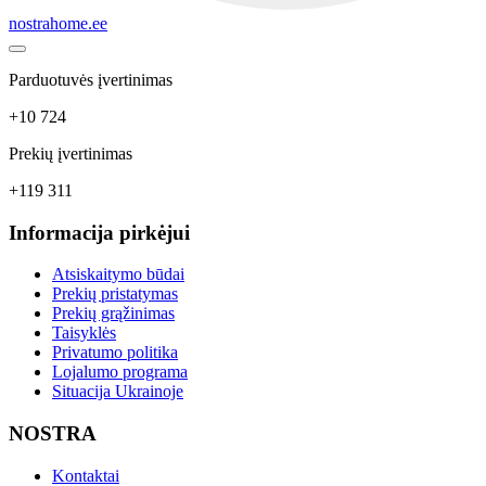
nostrahome.ee
Parduotuvės įvertinimas
+10 724
Prekių įvertinimas
+119 311
Informacija pirkėjui
Atsiskaitymo būdai
Prekių pristatymas
Prekių grąžinimas
Taisyklės
Privatumo politika
Lojalumo programa
Situacija Ukrainoje
NOSTRA
Kontaktai