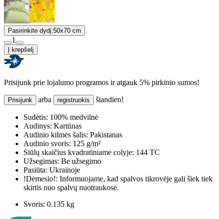
Pasirinkite dydį:
50x70 cm
1
Į krepšelį
Prisijunk prie lojalumo programos ir atgauk 5% pirkinio sumos!
arba
šiandien!
Prisijunk
registruokis
Sudėtis:
100% medvilnė
Audinys:
Kartūnas
Audinio kilmės šalis:
Pakistanas
Audinio svoris:
125 g/m²
Siūlų skaičius kvadratiniame colyje:
144 TC
Užsegimas:
Be užsegimo
Pasiūta:
Ukrainoje
!Dėmesio!:
Informuojame, kad spalvos tikrovėje gali šiek tiek
skirtis nuo spalvų nuotraukose.
Svoris:
0.135 kg