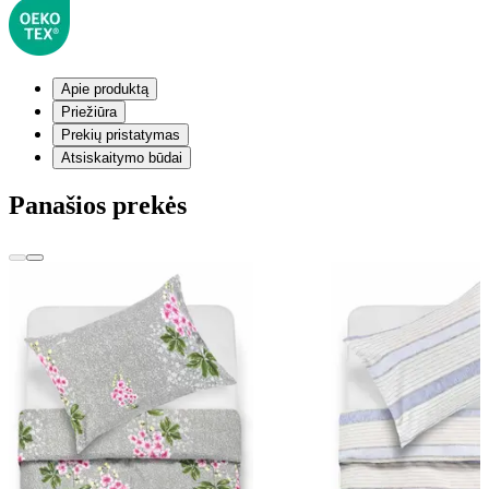
Apie produktą
Priežiūra
Prekių pristatymas
Atsiskaitymo būdai
Panašios prekės