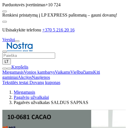
Parduotuvės įvertinimas
+10 724
Renkiesi pristatymą į LP EXPRESS paštomatą – gauni dovanų!
Užsisakykite telefonu
+370 5 216 20 16
Verslui
LT
Krepšelis
Miegamasis
Vonios kambarys
Vaikams
Viešbučiams
Kiti
gaminiai
Akcijos
Naujienos
Tekstilės testai
Dovanų kuponas
Miegamasis
Pagalvių užvalkalai
Pagalvės užvalkalas SALDUS SAPNAS