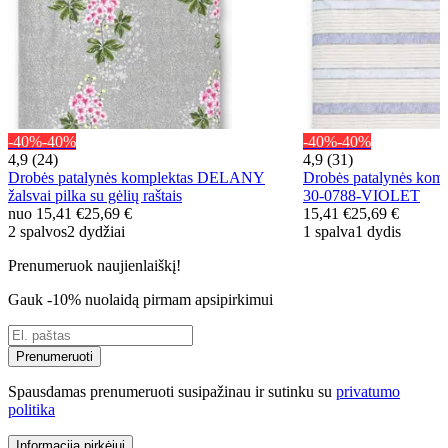
-40%
-40%
-40%
-40%
4,9 (24)
4,9 (31)
Drobės patalynės komplektas DELANY
Drobės patalynės k
žalsvai pilka su gėlių raštais
30-0788-VIOLET
nuo
15,41 €
25,69 €
15,41 €
25,69 €
2 spalvos
2 dydžiai
1 spalva
1 dydis
Prenumeruok naujienlaiškį!
Gauk -10% nuolaidą pirmam apsipirkimui
Prenumeruoti
Spausdamas prenumeruoti susipažinau ir sutinku su
privatumo
politika
Informacija pirkėjui