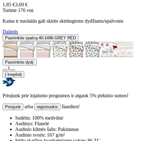
1,85 €
3,69 €
Turime 176 vnt.
Kaina ir nuolaida gali skirtis skirtingiems dydžiams/spalvoms
Dalintis
Pasirinkite spalvą:
40-1496-GREY RED
Pasirinkite dydį:
1
Į krepšelį
Prisijunk prie lojalumo programos ir atgauk 5% pirkinio sumos!
arba
šiandien!
Prisijunk
registruokis
Sudėtis:
100% medvilnė
Audinys:
Flanelė
Audinio kilmės šalis:
Pakistanas
Audinio svoris:
167 g/m²
Siūlų skaičius kvadratiniame colyje:
86 TC