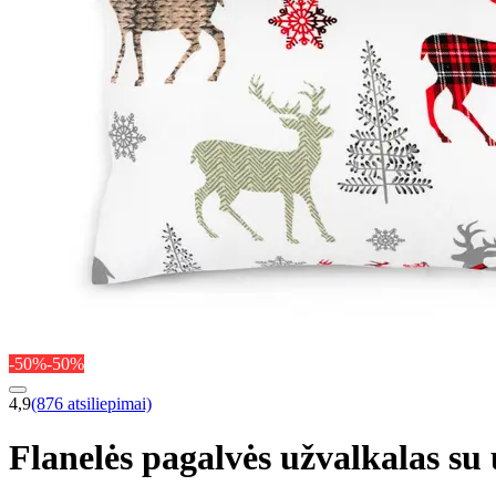
-50%
-50%
4,9
(876 atsiliepimai)
Flanelės pagalvės užvalkalas 