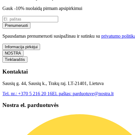
Gauk -10% nuolaidą pirmam apsipirkimui
Prenumeruoti
Spausdamas prenumeruoti susipažinau ir sutinku su
privatumo politik
Informacija pirkėjui
NOSTRA
Tinklaraštis
Kontaktai
Sausių g. 44, Sausių k., Trakų raj. LT-21401, Lietuva
Tel. nr.:
+370 5 216 20 16
El. paštas:
parduotuve@nostra.lt
Nostra el. parduotuvės