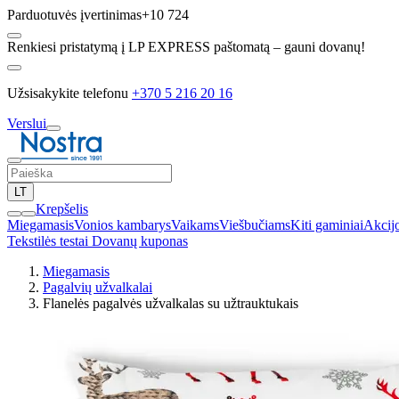
Parduotuvės įvertinimas
+10 724
Renkiesi pristatymą į LP EXPRESS paštomatą – gauni dovanų!
Užsisakykite telefonu
+370 5 216 20 16
Verslui
LT
Krepšelis
Miegamasis
Vonios kambarys
Vaikams
Viešbučiams
Kiti gaminiai
Akcij
Tekstilės testai
Dovanų kuponas
Miegamasis
Pagalvių užvalkalai
Flanelės pagalvės užvalkalas su užtrauktukais