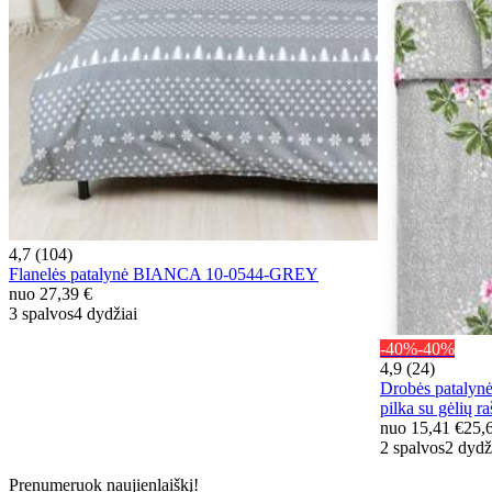
4,7 (104)
Flanelės patalynė BIANCA 10-0544-GREY
nuo
27,39 €
3 spalvos
4 dydžiai
-40%
-40%
4,9 (24)
Drobės patalyn
pilka su gėlių ra
nuo
15,41 €
25,
2 spalvos
2 dydž
Prenumeruok naujienlaiškį!