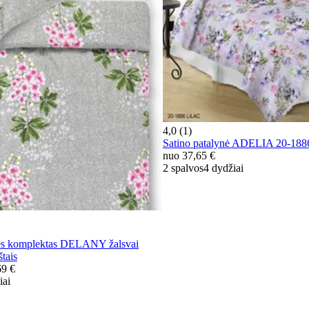
4,0 (1)
Satino patalynė ADELIA 20-18
nuo
37,65 €
2 spalvos
4 dydžiai
ės komplektas DELANY žalsvai
štais
69 €
iai