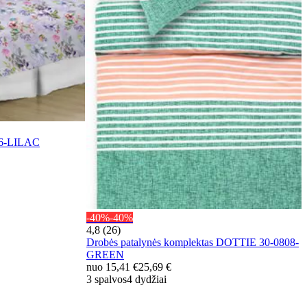
86-LILAC
-40%
-40%
4,8 (26)
Drobės patalynės komplektas DOTTIE 30-0808-
GREEN
nuo
15,41 €
25,69 €
3 spalvos
4 dydžiai