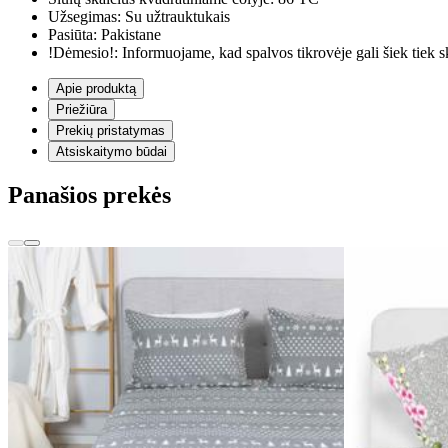
Užsegimas:
Su užtrauktukais
Pasiūta:
Pakistane
!Dėmesio!:
Informuojame, kad spalvos tikrovėje gali šiek tiek s
Apie produktą
Priežiūra
Prekių pristatymas
Atsiskaitymo būdai
Panašios prekės