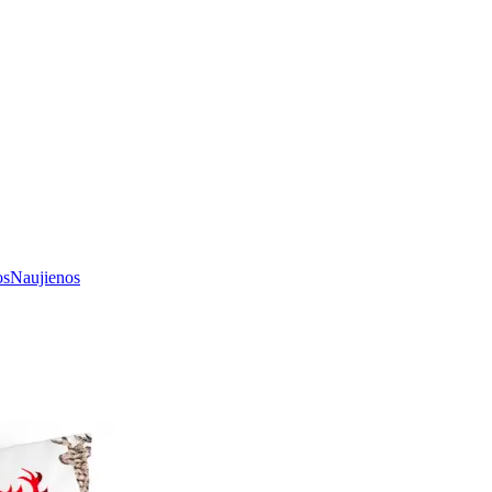
os
Naujienos