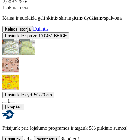
2,00 €
3,99 €
Laikinai nėra
Kaina ir nuolaida gali skirtis skirtingiems dydžiams/spalvoms
Dalintis
Kainos istorija
Pasirinkite spalvą:
10-0451-BEIGE
Pasirinkite dydį:
50x70 cm
1
Į krepšelį
Prisijunk prie lojalumo programos ir atgauk 5% pirkinio sumos!
arba
šiandien!
Prisijunk
registruokis