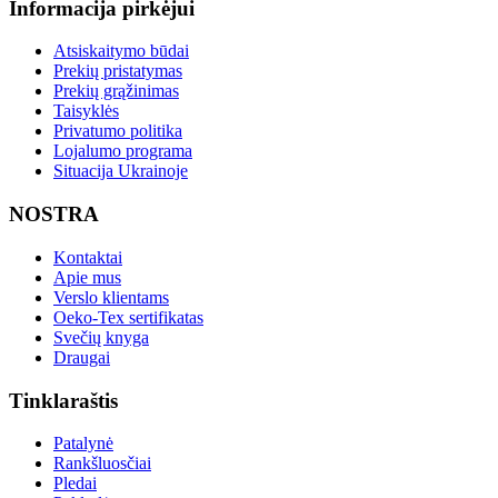
Informacija pirkėjui
Atsiskaitymo būdai
Prekių pristatymas
Prekių grąžinimas
Taisyklės
Privatumo politika
Lojalumo programa
Situacija Ukrainoje
NOSTRA
Kontaktai
Apie mus
Verslo klientams
Oeko-Tex sertifikatas
Svečių knyga
Draugai
Tinklaraštis
Patalynė
Rankšluosčiai
Pledai