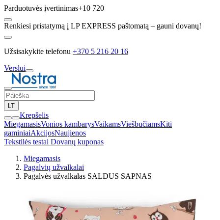
Parduotuvės įvertinimas
+10 720
Renkiesi pristatymą į LP EXPRESS paštomatą – gauni dovanų!
Užsisakykite telefonu
+370 5 216 20 16
Verslui
LT
Krepšelis
Miegamasis
Vonios kambarys
Vaikams
Viešbučiams
Kiti
gaminiai
Akcijos
Naujienos
Tekstilės testai
Dovanų kuponas
Miegamasis
Pagalvių užvalkalai
Pagalvės užvalkalas SALDUS SAPNAS