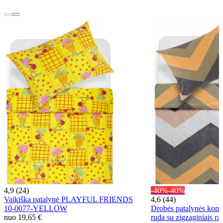
4,9 (24)
-40%
-40%
Vaikiška patalynė PLAYFUL FRIENDS
4,6 (44)
10-0077-YELLOW
Drobės patalynės ko
nuo
19,65 €
ruda su zigzaginiais raš