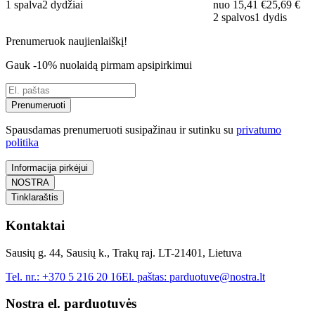
1 spalva
2 dydžiai
nuo
15,41 €
25,69 €
2 spalvos
1 dydis
Prenumeruok naujienlaiškį!
Gauk -10% nuolaidą pirmam apsipirkimui
Prenumeruoti
Spausdamas prenumeruoti susipažinau ir sutinku su
privatumo
politika
Informacija pirkėjui
NOSTRA
Tinklaraštis
Kontaktai
Sausių g. 44, Sausių k., Trakų raj. LT-21401, Lietuva
Tel. nr.:
+370 5 216 20 16
El. paštas:
parduotuve@nostra.lt
Nostra el. parduotuvės