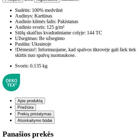
Sudėtis:
100% medvilnė
Audinys:
Kartūnas
Audinio kilmės šalis:
Pakistanas
Audinio svoris:
125 g/m²
Siūlų skaičius kvadratiniame colyje:
144 TC
Užsegimas:
Be užsegimo
Pasiūta:
Ukrainoje
!Dėmesio!:
Informuojame, kad spalvos tikrovėje gali šiek tiek
skirtis nuo spalvų nuotraukose.
Svoris:
0.135 kg
Apie produktą
Priežiūra
Prekių pristatymas
Atsiskaitymo būdai
Panašios prekės