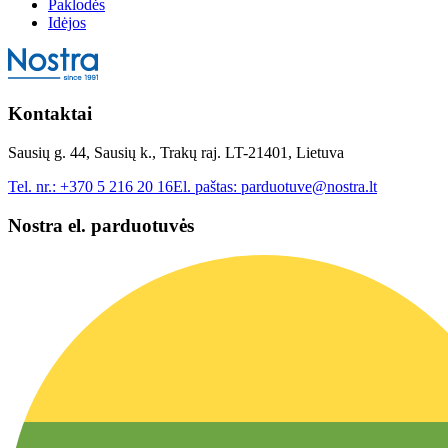
Paklodės
Idėjos
Kontaktai
Sausių g. 44, Sausių k., Trakų raj. LT-21401, Lietuva
Tel. nr.:
+370 5 216 20 16
El. paštas:
parduotuve@nostra.lt
Nostra el. parduotuvės