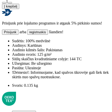
1
Į krepšelį
Prisijunk prie lojalumo programos ir atgauk 5% pirkinio sumos!
arba
šiandien!
Prisijunk
registruokis
Sudėtis:
100% medvilnė
Audinys:
Kartūnas
Audinio kilmės šalis:
Pakistanas
Audinio svoris:
125 g/m²
Siūlų skaičius kvadratiniame colyje:
144 TC
Užsegimas:
Be užsegimo
Pasiūta:
Ukrainoje
!Dėmesio!:
Informuojame, kad spalvos tikrovėje gali šiek tiek
skirtis nuo spalvų nuotraukose.
Svoris:
0.135 kg