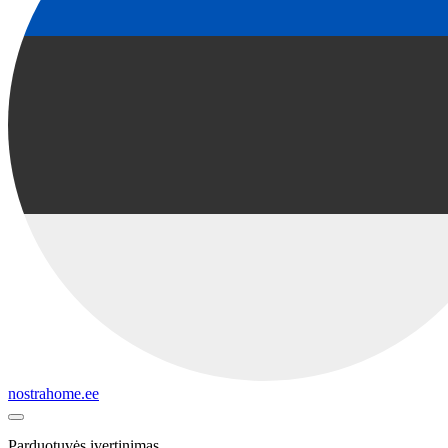
nostrahome.ee
Parduotuvės įvertinimas