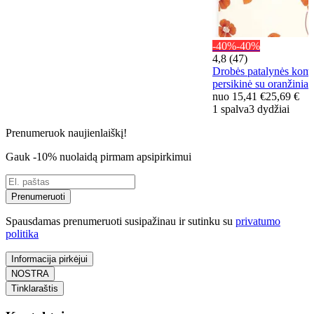
-40%
-40%
4,8 (47)
Drobės patalynės ko
persikinė su oranžiniais
nuo
15,41 €
25,69 €
1 spalva
3 dydžiai
Prenumeruok naujienlaiškį!
Gauk -10% nuolaidą pirmam apsipirkimui
Prenumeruoti
Spausdamas prenumeruoti susipažinau ir sutinku su
privatumo
politika
Informacija pirkėjui
NOSTRA
Tinklaraštis