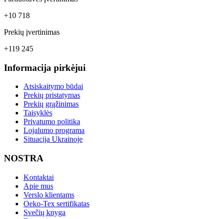
+10 718
Prekių įvertinimas
+119 245
Informacija pirkėjui
Atsiskaitymo būdai
Prekių pristatymas
Prekių grąžinimas
Taisyklės
Privatumo politika
Lojalumo programa
Situacija Ukrainoje
NOSTRA
Kontaktai
Apie mus
Verslo klientams
Oeko-Tex sertifikatas
Svečių knyga