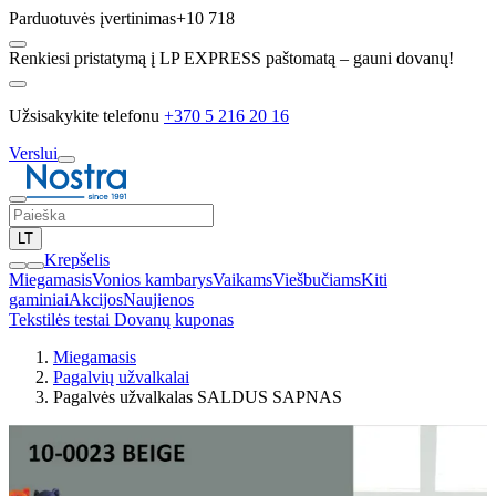
Parduotuvės įvertinimas
+10 718
Renkiesi pristatymą į LP EXPRESS paštomatą – gauni dovanų!
Užsisakykite telefonu
+370 5 216 20 16
Verslui
LT
Krepšelis
Miegamasis
Vonios kambarys
Vaikams
Viešbučiams
Kiti
gaminiai
Akcijos
Naujienos
Tekstilės testai
Dovanų kuponas
Miegamasis
Pagalvių užvalkalai
Pagalvės užvalkalas SALDUS SAPNAS