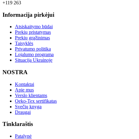
+119 263
Informacija pirkėjui
Atsiskaitymo būdai
Prekių pristatymas
Prekių grąžinimas
Taisyklės
Privatumo politika
Lojalumo programa
Situacija Ukrainoje
NOSTRA
Kontaktai
Apie mus
Verslo klientams
Oeko-Tex sertifikatas
Svečių knyga
Draugai
Tinklaraštis
Patalynė