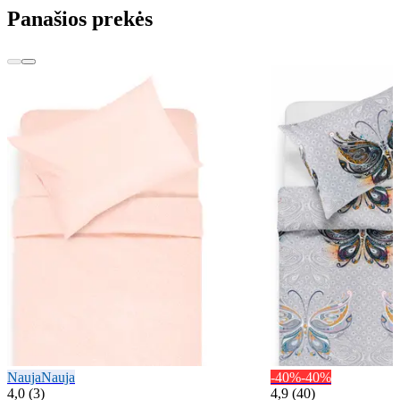
Panašios prekės
Nauja
Nauja
-40%
-40%
4,0 (3)
4,9 (40)