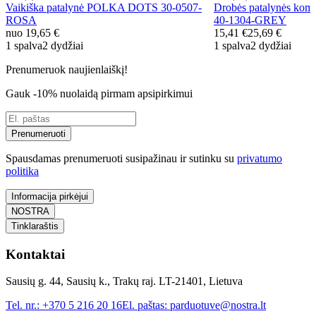
Vaikiška patalynė POLKA DOTS 30-0507-
Drobės patalynės ko
ROSA
40-1304-GREY
nuo
19,65 €
15,41 €
25,69 €
1 spalva
2 dydžiai
1 spalva
2 dydžiai
Prenumeruok naujienlaiškį!
Gauk -10% nuolaidą pirmam apsipirkimui
Prenumeruoti
Spausdamas prenumeruoti susipažinau ir sutinku su
privatumo
politika
Informacija pirkėjui
NOSTRA
Tinklaraštis
Kontaktai
Sausių g. 44, Sausių k., Trakų raj. LT-21401, Lietuva
Tel. nr.:
+370 5 216 20 16
El. paštas:
parduotuve@nostra.lt