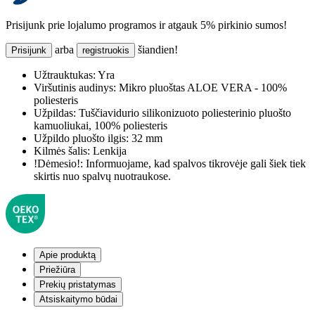
Prisijunk prie lojalumo programos ir atgauk 5% pirkinio sumos!
arba
šiandien!
Prisijunk
registruokis
Užtrauktukas:
Yra
Viršutinis audinys:
Mikro pluoštas ALOE VERA - 100%
poliesteris
Užpildas:
Tuščiavidurio silikonizuoto poliesterinio pluošto
kamuoliukai, 100% poliesteris
Užpildo pluošto ilgis:
32 mm
Kilmės šalis:
Lenkija
!Dėmesio!:
Informuojame, kad spalvos tikrovėje gali šiek tiek
skirtis nuo spalvų nuotraukose.
Apie produktą
Priežiūra
Prekių pristatymas
Atsiskaitymo būdai