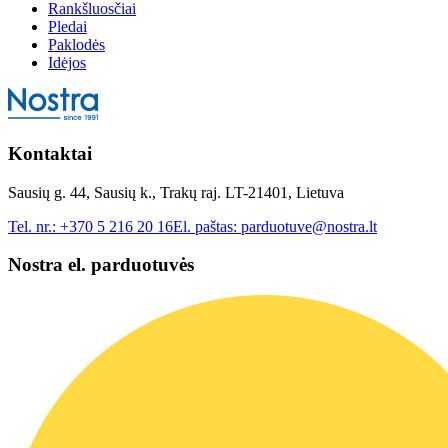
Rankšluosčiai
Pledai
Paklodės
Idėjos
Kontaktai
Sausių g. 44, Sausių k., Trakų raj. LT-21401, Lietuva
Tel. nr.:
+370 5 216 20 16
El. paštas:
parduotuve@nostra.lt
Nostra el. parduotuvės