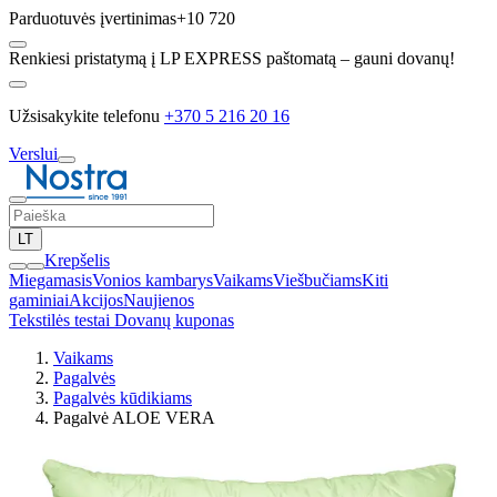
Parduotuvės įvertinimas
+10 720
Renkiesi pristatymą į LP EXPRESS paštomatą – gauni dovanų!
Užsisakykite telefonu
+370 5 216 20 16
Verslui
LT
Krepšelis
Miegamasis
Vonios kambarys
Vaikams
Viešbučiams
Kiti
gaminiai
Akcijos
Naujienos
Tekstilės testai
Dovanų kuponas
Vaikams
Pagalvės
Pagalvės kūdikiams
Pagalvė ALOE VERA