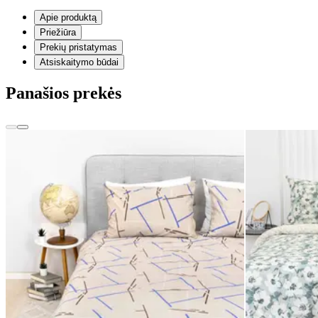
Apie produktą
Priežiūra
Prekių pristatymas
Atsiskaitymo būdai
Panašios prekės