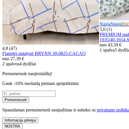
Nauja
Nauja
Exc
5,0 (1)
PREMIUM mako 
1935/40-1654
nuo
43,59 €
4,8 (47)
1 spalva
5 dydži
Flanelės patalynė BRYNN 30-0825-CACAO
nuo
27,39 €
2 spalvos
4 dydžiai
Prenumeruok naujienlaiškį!
Gauk -10% nuolaidą pirmam apsipirkimui
Prenumeruoti
Spausdamas prenumeruoti susipažinau ir sutinku su
privatumo politik
Informacija pirkėjui
NOSTRA