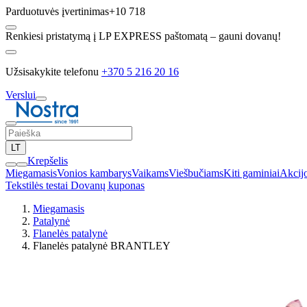
Parduotuvės įvertinimas
+10 718
Renkiesi pristatymą į LP EXPRESS paštomatą – gauni dovanų!
Užsisakykite telefonu
+370 5 216 20 16
Verslui
LT
Krepšelis
Miegamasis
Vonios kambarys
Vaikams
Viešbučiams
Kiti gaminiai
Akcij
Tekstilės testai
Dovanų kuponas
Miegamasis
Patalynė
Flanelės patalynė
Flanelės patalynė BRANTLEY