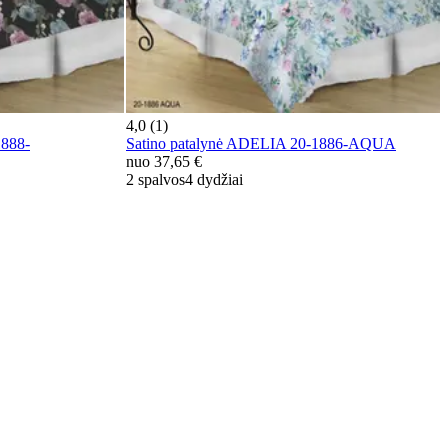
4,0 (1)
1888-
Satino patalynė ADELIA 20-1886-AQUA
nuo
37,65 €
2 spalvos
4 dydžiai