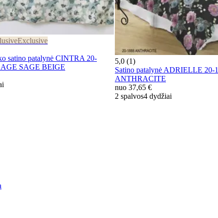
lusive
Exclusive
satino patalynė CINTRA 20-
5,0 (1)
-SAGE SAGE BEIGE
Satino patalynė ADRIELLE 20-
ANTHRACITE
ai
nuo
37,65 €
2 spalvos
4 dydžiai
a