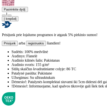
Pasirinkite dydį:
1
Į krepšelį
Prisijunk prie lojalumo programos ir atgauk 5% pirkinio sumos!
arba
šiandien!
Prisijunk
registruokis
Sudėtis:
100% medvilnė
Audinys:
Flanelė
Audinio kilmės šalis:
Pakistanas
Audinio svoris:
155 g/m²
Siūlų skaičius kvadratiniame colyje:
86 TC
Patalynė pasiūta:
Pakistane
Užsegimas:
Su užtrauktukais
Dėmesio!:
Patalynės komplektai siuvami iki 5cm didesni dėl ga
!Dėmesio!:
Informuojame, kad spalvos tikrovėje gali šiek tiek s