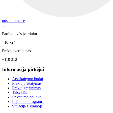
nostrahome.ee
Parduotuvės įvertinimas
+10 724
Prekių įvertinimas
+119 312
Informacija pirkėjui
Atsiskaitymo būdai
Prekių pristatymas
Prekių grąžinimas
Taisyklės
Privatumo politika
Lojalumo programa
Situacija Ukrainoje