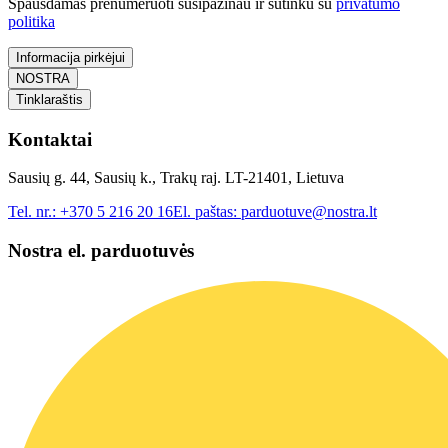
Spausdamas prenumeruoti susipažinau ir sutinku su
privatumo
politika
Informacija pirkėjui
NOSTRA
Tinklaraštis
Kontaktai
Sausių g. 44, Sausių k., Trakų raj. LT-21401, Lietuva
Tel. nr.:
+370 5 216 20 16
El. paštas:
parduotuve@nostra.lt
Nostra el. parduotuvės