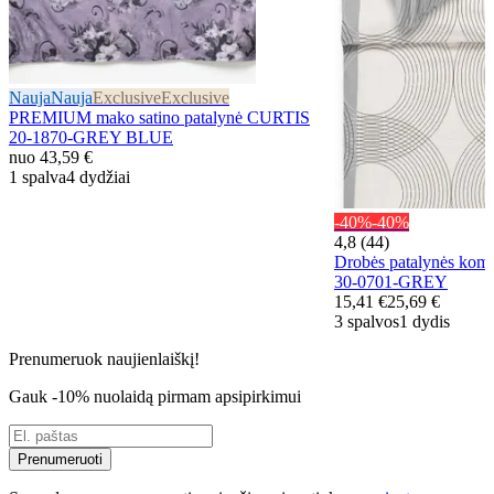
Nauja
Nauja
Exclusive
Exclusive
PREMIUM mako satino patalynė CURTIS
20-1870-GREY BLUE
nuo
43,59 €
1 spalva
4 dydžiai
-40%
-40%
4,8 (44)
Drobės patalynės ko
30-0701-GREY
15,41 €
25,69 €
3 spalvos
1 dydis
Prenumeruok naujienlaiškį!
Gauk -10% nuolaidą pirmam apsipirkimui
Prenumeruoti