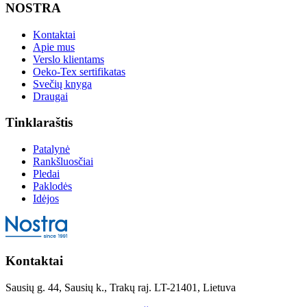
NOSTRA
Kontaktai
Apie mus
Verslo klientams
Oeko-Tex sertifikatas
Svečių knyga
Draugai
Tinklaraštis
Patalynė
Rankšluosčiai
Pledai
Paklodės
Idėjos
Kontaktai
Sausių g. 44, Sausių k., Trakų raj. LT-21401, Lietuva