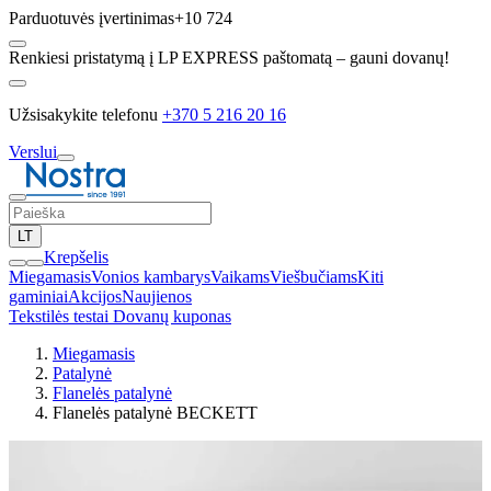
Parduotuvės įvertinimas
+10 724
Renkiesi pristatymą į LP EXPRESS paštomatą – gauni dovanų!
Užsisakykite telefonu
+370 5 216 20 16
Verslui
LT
Krepšelis
Miegamasis
Vonios kambarys
Vaikams
Viešbučiams
Kiti
gaminiai
Akcijos
Naujienos
Tekstilės testai
Dovanų kuponas
Miegamasis
Patalynė
Flanelės patalynė
Flanelės patalynė BECKETT