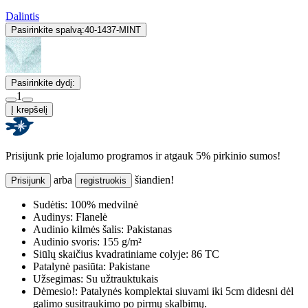
Dalintis
Pasirinkite spalvą:
40-1437-MINT
Pasirinkite dydį:
1
Į krepšelį
Prisijunk prie lojalumo programos ir atgauk 5% pirkinio sumos!
arba
šiandien!
Prisijunk
registruokis
Sudėtis:
100% medvilnė
Audinys:
Flanelė
Audinio kilmės šalis:
Pakistanas
Audinio svoris:
155 g/m²
Siūlų skaičius kvadratiniame colyje:
86 TC
Patalynė pasiūta:
Pakistane
Užsegimas:
Su užtrauktukais
Dėmesio!:
Patalynės komplektai siuvami iki 5cm didesni dėl
galimo susitraukimo po pirmų skalbimų.