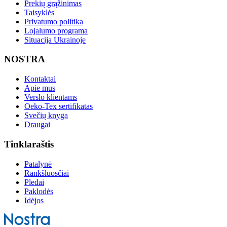
Prekių grąžinimas
Taisyklės
Privatumo politika
Lojalumo programa
Situacija Ukrainoje
NOSTRA
Kontaktai
Apie mus
Verslo klientams
Oeko-Tex sertifikatas
Svečių knyga
Draugai
Tinklaraštis
Patalynė
Rankšluosčiai
Pledai
Paklodės
Idėjos