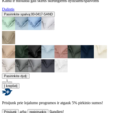
Kaina ir nuolaida gali skirtis skirtingiems dydžiams/spalvoms
Dalintis
Pasirinkite spalvą:
00-0417-SAND
Pasirinkite dydį:
1
Į krepšelį
Prisijunk prie lojalumo programos ir atgauk 5% pirkinio sumos!
arba
šiandien!
Prisijunk
registruokis