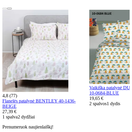
Vaikiška patalynė 
10-0684-BLUE
4,8 (77)
19,65 €
Flanelės patalynė BENTLEY 40-1436-
2 spalvos
1 dydis
BEIGE
27,39 €
1 spalva
2 dydžiai
Prenumeruok naujienlaiškį!