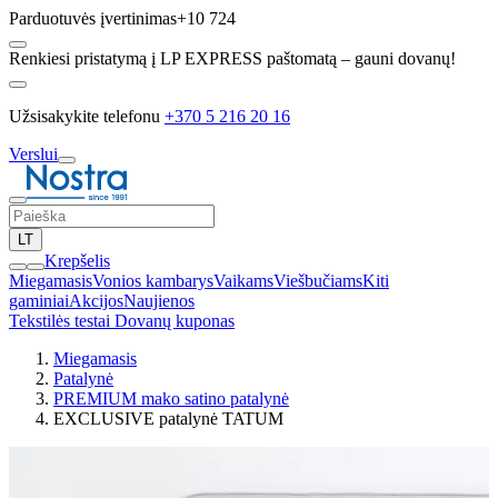
Parduotuvės įvertinimas
+10 724
Renkiesi pristatymą į LP EXPRESS paštomatą – gauni dovanų!
Užsisakykite telefonu
+370 5 216 20 16
Verslui
LT
Krepšelis
Miegamasis
Vonios kambarys
Vaikams
Viešbučiams
Kiti
gaminiai
Akcijos
Naujienos
Tekstilės testai
Dovanų kuponas
Miegamasis
Patalynė
PREMIUM mako satino patalynė
EXCLUSIVE patalynė TATUM