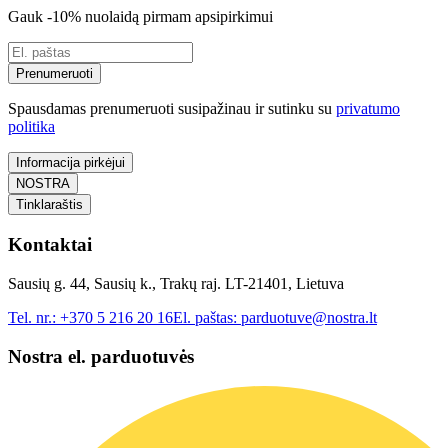
Gauk -10% nuolaidą pirmam apsipirkimui
Prenumeruoti
Spausdamas prenumeruoti susipažinau ir sutinku su
privatumo
politika
Informacija pirkėjui
NOSTRA
Tinklaraštis
Kontaktai
Sausių g. 44, Sausių k., Trakų raj. LT-21401, Lietuva
Tel. nr.:
+370 5 216 20 16
El. paštas:
parduotuve@nostra.lt
Nostra el. parduotuvės