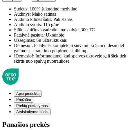
Sudėtis:
100% šukuotinė medvilnė
Audinys:
Mako satinas
Audinio kilmės šalis:
Pakistanas
Audinio svoris:
115 g/m²
Siūlų skaičius kvadratiniame colyje:
300 TC
Patalynė pasiūta:
Ukrainoje
Užsegimas:
Su užtrauktukais
Dėmesio!:
Patalynės komplektai siuvami iki 5cm didesni dėl
galimo susitraukimo po pirmų skalbimų.
!Dėmesio!:
Informuojame, kad spalvos tikrovėje gali šiek tiek
skirtis nuo spalvų nuotraukose.
Apie produktą
Priežiūra
Prekių pristatymas
Atsiskaitymo būdai
Panašios prekės