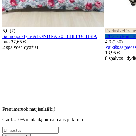
5,0 (7)
Exclusive
Exclu
Satino patalynė ALONDRA 20-1818-FUCHSIA
-20% su kodu
nuo
37,65 €
4,9 (130)
2 spalvos
4 dydžiai
Vaikiškas ple
13,95 €
8 spalvos
1 dydi
Prenumeruok naujienlaiškį!
Gauk -10% nuolaidą pirmam apsipirkimui