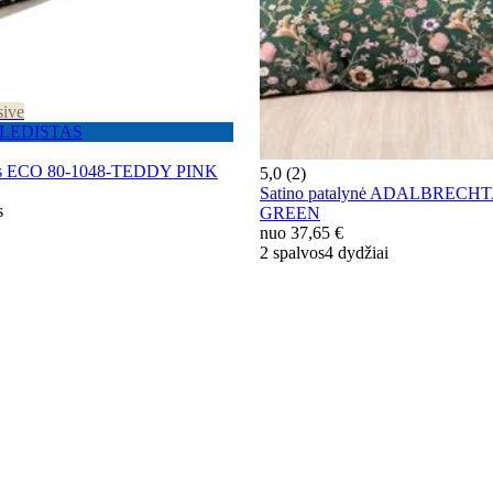
sive
 PLEDISTAS
das ECO 80-1048-TEDDY PINK
5,0 (2)
Satino patalynė ADALBRECHT
s
GREEN
nuo
37,65 €
2 spalvos
4 dydžiai