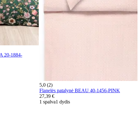
A 20-1884-
5,0 (2)
Flanelės patalynė BEAU 40-1456-PINK
27,39 €
1 spalva
1 dydis