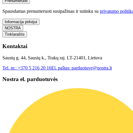
Prenumeruoti
Spausdamas prenumeruoti susipažinau ir sutinku su
privatumo politik
Informacija pirkėjui
NOSTRA
Tinklaraštis
Kontaktai
Sausių g. 44, Sausių k., Trakų raj. LT-21401, Lietuva
Tel. nr.:
+370 5 216 20 16
El. paštas:
parduotuve@nostra.lt
Nostra el. parduotuvės