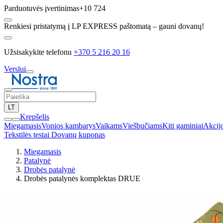
Parduotuvės įvertinimas
+10 724
Renkiesi pristatymą į LP EXPRESS paštomatą – gauni dovanų!
Užsisakykite telefonu
+370 5 216 20 16
Verslui
LT
Krepšelis
Miegamasis
Vonios kambarys
Vaikams
Viešbučiams
Kiti gaminiai
Akcij
Tekstilės testai
Dovanų kuponas
Miegamasis
Patalynė
Drobės patalynė
Drobės patalynės komplektas DRUE