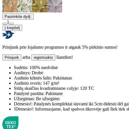
Pasirinkite dydį:
1
Į krepšelį
Prisijunk prie lojalumo programos ir atgauk 5% pirkinio sumos!
arba
šiandien!
Prisijunk
registruokis
Sudėtis:
100% medvilnė
Audinys:
Drobė
Audinio kilmės šalis:
Pakistanas
Audinio svoris:
147 g/m²
Siūlų skaičius kvadratiniame colyje:
120 TC
Patalynė pasiūta:
Pakistane
Užsegimas:
Be užsegimo
Dėmesio!:
Patalynės komplektai siuvami iki 5cm didesni dėl ga
!Dėmesio!:
Informuojame, kad spalvos tikrovėje gali šiek tiek s