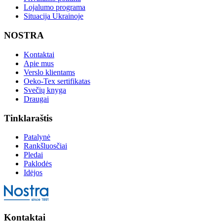
Lojalumo programa
Situacija Ukrainoje
NOSTRA
Kontaktai
Apie mus
Verslo klientams
Oeko-Tex sertifikatas
Svečių knyga
Draugai
Tinklaraštis
Patalynė
Rankšluosčiai
Pledai
Paklodės
Idėjos
Kontaktai