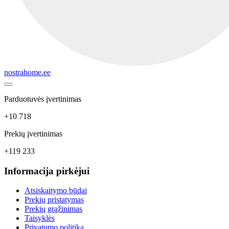
nostrahome.ee
Parduotuvės įvertinimas
+10 718
Prekių įvertinimas
+119 233
Informacija pirkėjui
Atsiskaitymo būdai
Prekių pristatymas
Prekių grąžinimas
Taisyklės
Privatumo politika