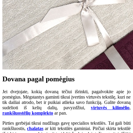
Dovana pagal pomėgius
Jei dvejojate, kokią dovaną tėčiui išrinkti, pagalvokite apie jo
pomėgius. Mėgstantys gaminti tikrai įvertins virtuvės tekstilę, kuri ne
tik dailiai atrodo, bet ir puikiai atlieka savo funkciją. Galite dovaną
sudėlioti iš kelių dalių, pavyzdžiui,
virtuvės kilimėlio
,
rankšluostėlių komplekto
ar pan.
Pirties gerbėjai tikrai nudžiugs gavę specialios tekstilės. Tai gali būti
rankšluostis,
chalatas
ar kiti tekstilės gaminiai. Pirčiai skirta tekstilė