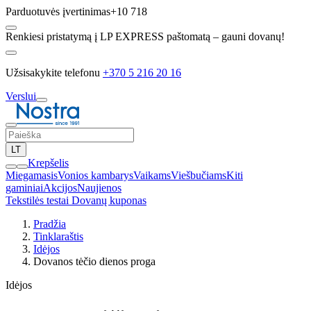
Parduotuvės įvertinimas
+10 718
Renkiesi pristatymą į LP EXPRESS paštomatą – gauni dovanų!
Užsisakykite telefonu
+370 5 216 20 16
Verslui
LT
Krepšelis
Miegamasis
Vonios kambarys
Vaikams
Viešbučiams
Kiti
gaminiai
Akcijos
Naujienos
Tekstilės testai
Dovanų kuponas
Pradžia
Tinklaraštis
Idėjos
Dovanos tėčio dienos proga
Idėjos