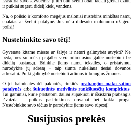
išsiskiria savo savybėmis: ji turi būti švelni odai, tačiau greitai džiūti
ir puikiai sugerti didelį kiekį vandens.
Na, o poilsio ir komforto mėgėjus maloniai nustebins minkštas namų
chalatas ar švelni patalynė. Juk nėra didesnio malonumo už gerą
poilsį!
Nustebinkite savo tėtį!
Gyvenate kitame mieste ar šalyje ir neturi galimybės atvykti? Ne
bėda, nes su mūsų pagalba savo artimuosius galite nustebinti be
didelių pastangų. Išrinkite jiems namų tekstilės, o pristatymui
nurodykite jų adresą – taip siunta nukeliaus tiesiai dovanos
adresatui. Puiki galimybė nustebinti artimus ir brangius žmones.
O jei baiminatės dėl pakuotės, rinkitės
prabangius mako satino
patalynės
arba
šukuotinės medvilnės rankšluosčių komplektus
.
Tai gaminiai, kurie pristatomi dailiai supakuoti ir išsiskiria prabangia
išvaizda – puikus pasirinkimas dovanai bet kokia proga.
Nustebinkite savo tėčius ir parodykite jiems savo rūpestį!
Susijusios prekės