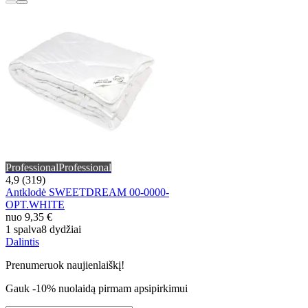
Professional
Professional
4,9 (319)
Antklodė SWEETDREAM 00-0000-
OPT.WHITE
nuo
9,35 €
1 spalva
8 dydžiai
Dalintis
Prenumeruok naujienlaiškį!
Gauk -10% nuolaidą pirmam apsipirkimui