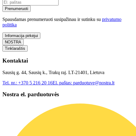
Prenumeruoti
Spausdamas prenumeruoti susipažinau ir sutinku su
privatumo
politika
Informacija pirkėjui
NOSTRA
Tinklaraštis
Kontaktai
Sausių g. 44, Sausių k., Trakų raj. LT-21401, Lietuva
Tel. nr.:
+370 5 216 20 16
El. paštas:
parduotuve@nostra.lt
Nostra el. parduotuvės