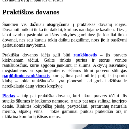
Praktiškos dovanos
Šiandien vis dažniau atsigręžiama į praktiškas dovanų idėjas.
Dovanoti puikiai tinka tie daiktai, kuriuos naudojame kasdien. Tiesa,
labai svarbu pasirinkti aukštos kokybės gaminius: jie idealiai tinka
dovanai, nes sau kartais tokių daiktų pagailime, nors jie ir pasižymi
geriausiomis savybėmis.
Praktiška dovanos idėja gali būti
rankšluostis
– jis pravers
kiekvienam tėčiui. Galite rinktis purius ir storus vonios
rankšluosčius, kurie apgobia jaukumu ir šiluma. Aktyvų laisvalaikį
mėgstantiems ar sportuojantiems tėčiams tikrai pravers stilingas
paplūdimio rankšluostis
, kurį galima pasiimti ir į pirtį, ir į sporto
klubą – tokie rankšluosčiai yra plonesni, tad greitai džiūsta ir
nereikalauja daug vietos krepšyje.
Pledas
– taip pat praktiška dovana, kuri tikrai pravers tėčiui. Jis
suteiks šilumos ir jaukumo namuose, o taip pat taps stilinga interjero
detale. Rinkitės kokybišką pledą, pavyzdžiui, praturtintą natūralia
merino, alpakų vilna – tokie gaminiai puikiai praleidžia orą ir
užtikrina komfortą ištisus metus.