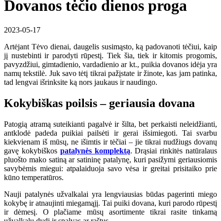
Dovanos tėčio dienos proga
2023-05-17
Artėjant Tėvo dienai, daugelis susimąsto, ką padovanoti tėčiui, kaip
jį nustebinti ir parodyti rūpestį. Tiek šia, tiek ir kitomis progomis,
pavyzdžiui, gimtadienio, vardadienio ar kt., puikia dovanos idėja yra
namų tekstilė. Juk savo tėtį tikrai pažįstate ir žinote, kas jam patinka,
tad lengvai išrinksite ką nors jaukaus ir naudingo.
Kokybiškas poilsis – geriausia dovana
Patogią atramą suteikianti pagalvė ir šilta, bet perkaisti neleidžianti,
antklodė padeda puikiai pailsėti ir gerai išsimiegoti. Tai svarbu
kiekvienam iš mūsų, ne išimtis ir tėčiai – jie tikrai nudžiugs dovanų
gavę kokybiškos
patalynės komplektą
. Drąsiai rinkitės natūralaus
pluošto mako satiną ar satininę patalynę, kuri pasižymi geriausiomis
savybėmis miegui: atpalaiduoja savo vėsa ir greitai prisitaiko prie
kūno temperatūros.
Nauji patalynės užvalkalai yra lengviausias būdas pagerinti miego
kokybę ir atnaujinti miegamąjį. Tai puiki dovana, kuri parodo rūpestį
ir dėmesį. O plačiame mūsų asortimente tikrai rasite tinkamą
užvalkalų dydį ir spalvas ar raštus.