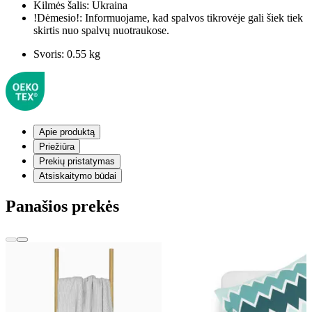
Kilmės šalis:
Ukraina
!Dėmesio!:
Informuojame, kad spalvos tikrovėje gali šiek tiek
skirtis nuo spalvų nuotraukose.
Svoris:
0.55 kg
Apie produktą
Priežiūra
Prekių pristatymas
Atsiskaitymo būdai
Panašios prekės