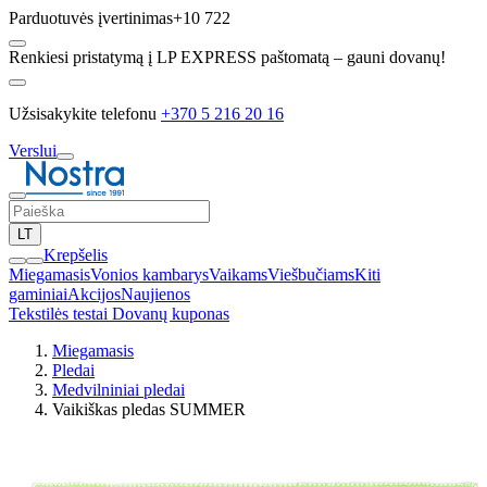
Parduotuvės įvertinimas
+10 722
Renkiesi pristatymą į LP EXPRESS paštomatą – gauni dovanų!
Užsisakykite telefonu
+370 5 216 20 16
Verslui
LT
Krepšelis
Miegamasis
Vonios kambarys
Vaikams
Viešbučiams
Kiti
gaminiai
Akcijos
Naujienos
Tekstilės testai
Dovanų kuponas
Miegamasis
Pledai
Medvilniniai pledai
Vaikiškas pledas SUMMER