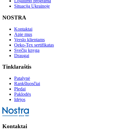
Lojalumo programa
Situacija Ukrainoje
NOSTRA
Kontaktai
Apie mus
Verslo klientams
Oeko-Tex sertifikatas
Svečių knyga
Draugai
Tinklaraštis
Patalynė
Rankšluosčiai
Pledai
Paklodės
Idėjos
Kontaktai