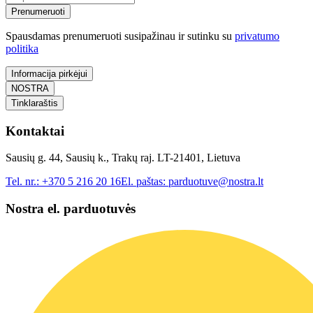
Prenumeruoti
Spausdamas prenumeruoti susipažinau ir sutinku su
privatumo
politika
Informacija pirkėjui
NOSTRA
Tinklaraštis
Kontaktai
Sausių g. 44, Sausių k., Trakų raj. LT-21401, Lietuva
Tel. nr.:
+370 5 216 20 16
El. paštas:
parduotuve@nostra.lt
Nostra el. parduotuvės