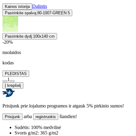
Dalintis
Kainos istorija
Pasirinkite spalvą:
80-1007-GREEN 5
Pasirinkite dydį:
100x140 cm
-20%
nuolaidos
kodas
PLEDISTAS
1
Į krepšelį
Prisijunk prie lojalumo programos ir atgauk 5% pirkinio sumos!
arba
šiandien!
Prisijunk
registruokis
Sudėtis:
100% medvilnė
Svoris g/m2:
365 g/m2