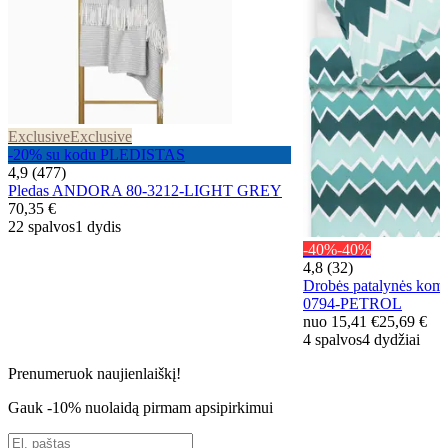
Exclusive
Exclusive
-20% su kodu PLEDISTAS
4,9 (477)
Pledas ANDORA 80-3212-LIGHT GREY
70,35 €
22 spalvos
1 dydis
-40%
-40%
4,8 (32)
Drobės patalynės kom
0794-PETROL
nuo
15,41 €
25,69 €
4 spalvos
4 dydžiai
Prenumeruok naujienlaiškį!
Gauk -10% nuolaidą pirmam apsipirkimui