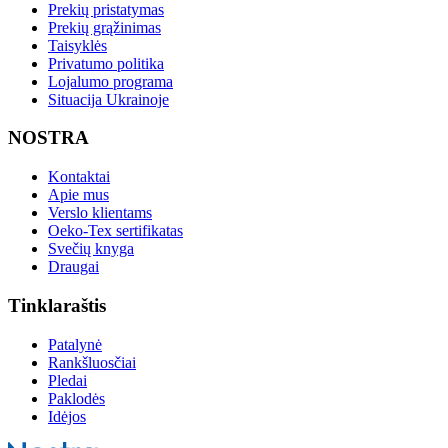
Prekių pristatymas
Prekių grąžinimas
Taisyklės
Privatumo politika
Lojalumo programa
Situacija Ukrainoje
NOSTRA
Kontaktai
Apie mus
Verslo klientams
Oeko-Tex sertifikatas
Svečių knyga
Draugai
Tinklaraštis
Patalynė
Rankšluosčiai
Pledai
Paklodės
Idėjos