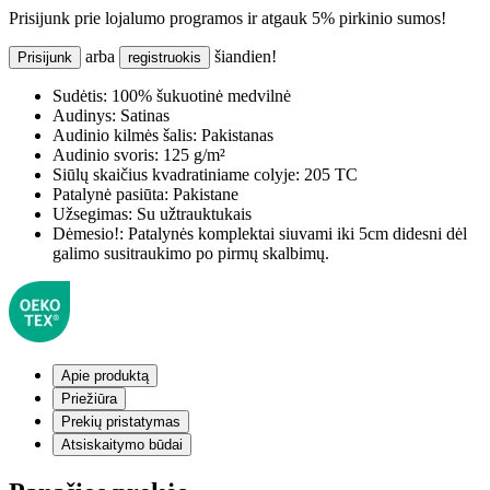
Prisijunk prie lojalumo programos ir atgauk 5% pirkinio sumos!
arba
šiandien!
Prisijunk
registruokis
Sudėtis:
100% šukuotinė medvilnė
Audinys:
Satinas
Audinio kilmės šalis:
Pakistanas
Audinio svoris:
125 g/m²
Siūlų skaičius kvadratiniame colyje:
205 TC
Patalynė pasiūta:
Pakistane
Užsegimas:
Su užtrauktukais
Dėmesio!:
Patalynės komplektai siuvami iki 5cm didesni dėl
galimo susitraukimo po pirmų skalbimų.
Apie produktą
Priežiūra
Prekių pristatymas
Atsiskaitymo būdai