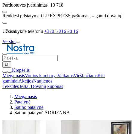
Parduotuvės įvertinimas
+10 718
Renkiesi pristatymą į LP EXPRESS paštomatą – gauni dovanų!
Užsisakykite telefonu
+370 5 216 20 16
Verslui
LT
Krepšelis
Miegamasis
Vonios kambarys
Vaikams
Viešbučiams
Kiti
gaminiai
Akcijos
Naujienos
Tekstilės testai
Dovanų kuponas
Miegamasis
Patalynė
Satino patalynė
Satino patalynė ADRIENNA