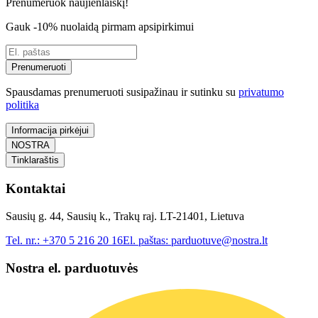
Prenumeruok naujienlaiškį!
Gauk -10% nuolaidą pirmam apsipirkimui
Prenumeruoti
Spausdamas prenumeruoti susipažinau ir sutinku su
privatumo
politika
Informacija pirkėjui
NOSTRA
Tinklaraštis
Kontaktai
Sausių g. 44, Sausių k., Trakų raj. LT-21401, Lietuva
Tel. nr.:
+370 5 216 20 16
El. paštas:
parduotuve@nostra.lt
Nostra el. parduotuvės