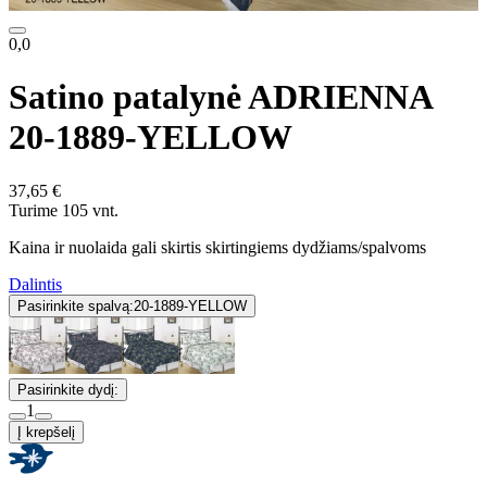
0,0
Satino patalynė ADRIENNA
20-1889-YELLOW
37,65 €
Turime 105 vnt.
Kaina ir nuolaida gali skirtis skirtingiems dydžiams/spalvoms
Dalintis
Pasirinkite spalvą:
20-1889-YELLOW
Pasirinkite dydį:
1
Į krepšelį