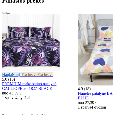
Panašios prekės
Nauja
Nauja
Exclusive
Exclusive
5,0 (15)
PREMIUM mako satino patalynė
CALLIOPE 20-1827-BLACK
4,9 (18)
nuo
43,59 €
Flanelės patalynė B
1 spalva
4 dydžiai
BLUE
nuo
27,39 €
1 spalva
4 dydžiai