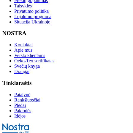
Prekių grąžinimas
Taisyklės
Privatumo politika
Lojalumo programa
Situacija Ukrainoje
NOSTRA
Kontaktai
Apie mus
Verslo klientams
Oeko-Tex sertifikatas
Svečių knyga
Draugai
Tinklaraštis
Patalynė
Rankšluosčiai
Pledai
Paklodės
Idėjos