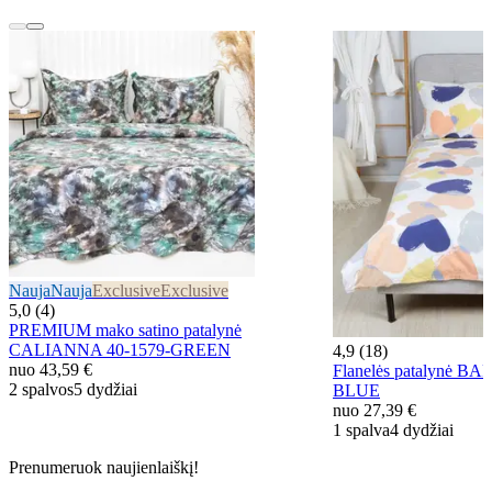
Nauja
Nauja
Exclusive
Exclusive
5,0 (4)
PREMIUM mako satino patalynė
CALIANNA 40-1579-GREEN
4,9 (18)
nuo
43,59 €
Flanelės patalynė B
2 spalvos
5 dydžiai
BLUE
nuo
27,39 €
1 spalva
4 dydžiai
Prenumeruok naujienlaiškį!