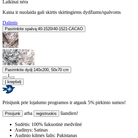
Laikinai nėra
Kaina ir nuolaida gali skirtis skirtingiems dydžiams/spalvoms
Dalintis
Pasirinkite spalvą:
40-1520/40-1521-CACAO
Pasirinkite dydį:
140x200, 50x70 cm
1
Į krepšelį
Prisijunk prie lojalumo programos ir atgauk 5% pirkinio sumos!
arba
šiandien!
Prisijunk
registruokis
Sudėtis:
100% šukuotinė medvilnė
Audinys:
Satinas
Audinio kilmės šalis:
Pakistanas