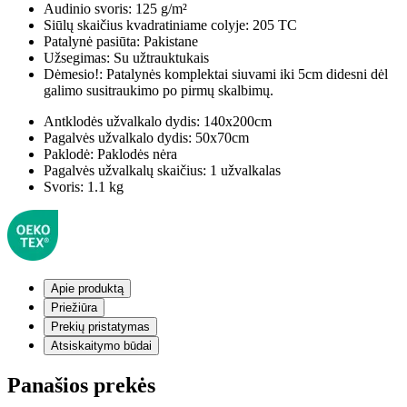
Audinio svoris:
125 g/m²
Siūlų skaičius kvadratiniame colyje:
205 TC
Patalynė pasiūta:
Pakistane
Užsegimas:
Su užtrauktukais
Dėmesio!:
Patalynės komplektai siuvami iki 5cm didesni dėl
galimo susitraukimo po pirmų skalbimų.
Antklodės užvalkalo dydis:
140x200cm
Pagalvės užvalkalo dydis:
50x70cm
Paklodė:
Paklodės nėra
Pagalvės užvalkalų skaičius:
1 užvalkalas
Svoris:
1.1 kg
Apie produktą
Priežiūra
Prekių pristatymas
Atsiskaitymo būdai
Panašios prekės