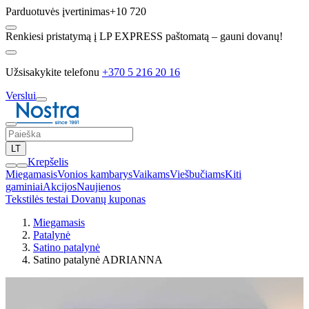
Parduotuvės įvertinimas
+10 720
Renkiesi pristatymą į LP EXPRESS paštomatą – gauni dovanų!
Užsisakykite telefonu
+370 5 216 20 16
Verslui
LT
Krepšelis
Miegamasis
Vonios kambarys
Vaikams
Viešbučiams
Kiti
gaminiai
Akcijos
Naujienos
Tekstilės testai
Dovanų kuponas
Miegamasis
Patalynė
Satino patalynė
Satino patalynė ADRIANNA