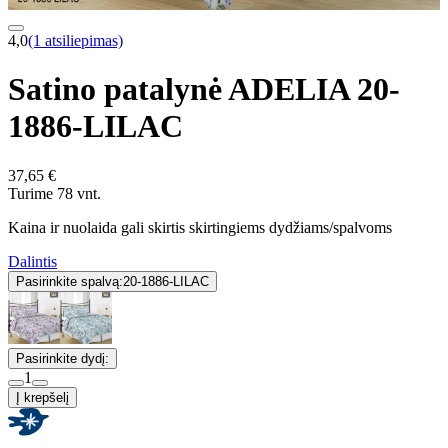
4,0
(1 atsiliepimas)
Satino patalynė ADELIA 20-
1886-LILAC
37,65 €
Turime 78 vnt.
Kaina ir nuolaida gali skirtis skirtingiems dydžiams/spalvoms
Dalintis
Pasirinkite spalvą:
20-1886-LILAC
Pasirinkite dydį:
1
Į krepšelį