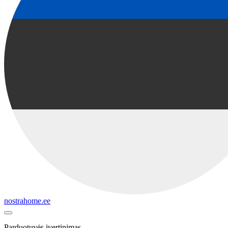
nostrahome.ee
Parduotuvės įvertinimas