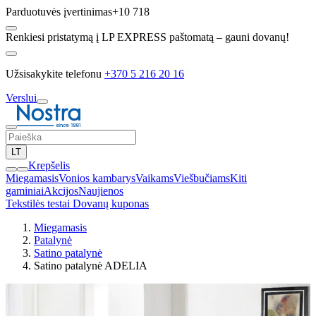
Parduotuvės įvertinimas
+10 718
Renkiesi pristatymą į LP EXPRESS paštomatą – gauni dovanų!
Užsisakykite telefonu
+370 5 216 20 16
Verslui
LT
Krepšelis
Miegamasis
Vonios kambarys
Vaikams
Viešbučiams
Kiti
gaminiai
Akcijos
Naujienos
Tekstilės testai
Dovanų kuponas
Miegamasis
Patalynė
Satino patalynė
Satino patalynė ADELIA