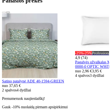
Panašios prekės
-25%
-25%
Professional
4,9 (74)
Pagalvės užvalkala
0000-0 OPTIC WHI
nuo
2,96 €
3,95 €
4 spalvos
3 dydžiai
Satino patalynė ADE 40-1594-GREEN
nuo
37,65 €
2 spalvos
4 dydžiai
Prenumeruok naujienlaiškį!
Gauk -10% nuolaidą pirmam apsipirkimui