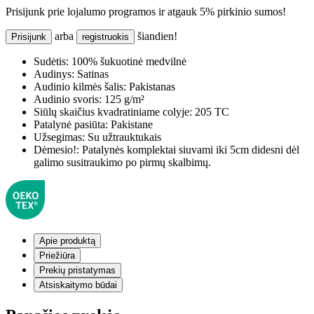
Prisijunk prie lojalumo programos ir atgauk 5% pirkinio sumos!
arba
šiandien!
Prisijunk
registruokis
Sudėtis:
100% šukuotinė medvilnė
Audinys:
Satinas
Audinio kilmės šalis:
Pakistanas
Audinio svoris:
125 g/m²
Siūlų skaičius kvadratiniame colyje:
205 TC
Patalynė pasiūta:
Pakistane
Užsegimas:
Su užtrauktukais
Dėmesio!:
Patalynės komplektai siuvami iki 5cm didesni dėl
galimo susitraukimo po pirmų skalbimų.
Apie produktą
Priežiūra
Prekių pristatymas
Atsiskaitymo būdai