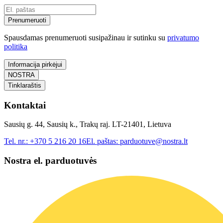
Prenumeruoti
Spausdamas prenumeruoti susipažinau ir sutinku su
privatumo
politika
Informacija pirkėjui
NOSTRA
Tinklaraštis
Kontaktai
Sausių g. 44, Sausių k., Trakų raj. LT-21401, Lietuva
Tel. nr.:
+370 5 216 20 16
El. paštas:
parduotuve@nostra.lt
Nostra el. parduotuvės