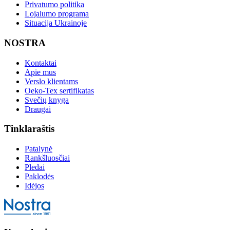
Privatumo politika
Lojalumo programa
Situacija Ukrainoje
NOSTRA
Kontaktai
Apie mus
Verslo klientams
Oeko-Tex sertifikatas
Svečių knyga
Draugai
Tinklaraštis
Patalynė
Rankšluosčiai
Pledai
Paklodės
Idėjos