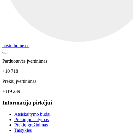
nostrahome.ee
Parduotuvės įvertinimas
+10 718
Prekių įvertinimas
+119 239
Informacija pirkėjui
Atsiskaitymo būdai
Prekių pristatymas
Prekių grąžinimas
Taisyklės