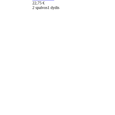
22,75 €
2 spalvos
1 dydis