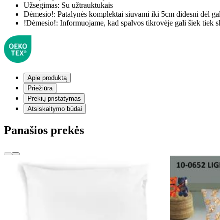
Užsegimas:
Su užtrauktukais
Dėmesio!:
Patalynės komplektai siuvami iki 5cm didesni dėl ga
!Dėmesio!:
Informuojame, kad spalvos tikrovėje gali šiek tiek s
Apie produktą
Priežiūra
Prekių pristatymas
Atsiskaitymo būdai
Panašios prekės