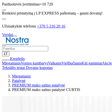
Parduotuvės įvertinimas
+10 720
Renkiesi pristatymą į LP EXPRESS paštomatą – gauni dovanų!
Užsisakykite telefonu
+370 5 216 20 16
Verslui
LT
Krepšelis
Miegamasis
Vonios kambarys
Vaikams
Viešbučiams
Kiti gaminiai
Akcij
Tekstilės testai
Dovanų kuponas
Miegamasis
Patalynė
PREMIUM mako satino patalynė
PREMIUM mako satino patalynė CURTIS