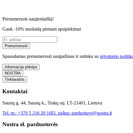
Prenumeruok naujienlaiškį!
Gauk -10% nuolaidą pirmam apsipirkimui
Prenumeruoti
Spausdamas prenumeruoti susipažinau ir sutinku su
privatumo politik
Informacija pirkėjui
NOSTRA
Tinklaraštis
Kontaktai
Sausių g. 44, Sausių k., Trakų raj. LT-21401, Lietuva
Tel. nr.:
+370 5 216 20 16
El. paštas:
parduotuve@nostra.lt
Nostra el. parduotuvės