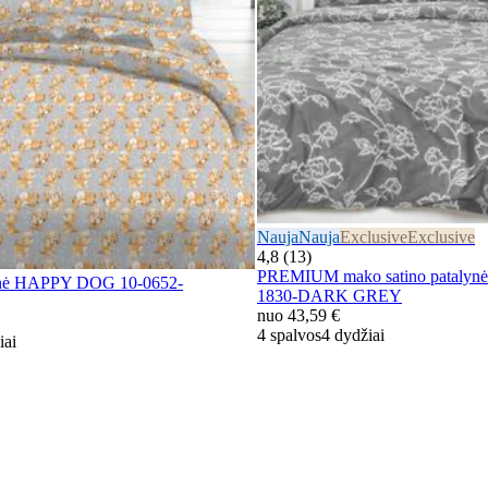
Nauja
Nauja
Exclusive
Exclusive
4,8 (13)
PREMIUM mako satino pataly
lynė HAPPY DOG 10-0652-
1830-DARK GREY
nuo
43,59 €
4 spalvos
4 dydžiai
iai