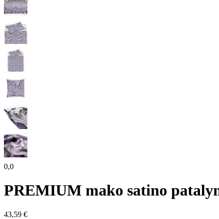
0,0
PREMIUM mako satino patal
43,59 €