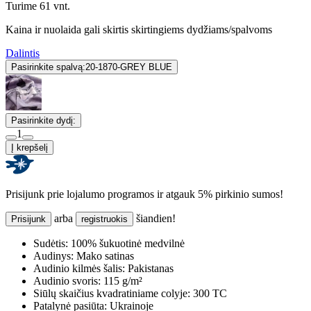
Turime 61 vnt.
Kaina ir nuolaida gali skirtis skirtingiems dydžiams/spalvoms
Dalintis
Pasirinkite spalvą:
20-1870-GREY BLUE
Pasirinkite dydį:
1
Į krepšelį
Prisijunk prie lojalumo programos ir atgauk 5% pirkinio sumos!
arba
šiandien!
Prisijunk
registruokis
Sudėtis:
100% šukuotinė medvilnė
Audinys:
Mako satinas
Audinio kilmės šalis:
Pakistanas
Audinio svoris:
115 g/m²
Siūlų skaičius kvadratiniame colyje:
300 TC
Patalynė pasiūta:
Ukrainoje