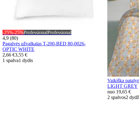
-25%
-25%
Professional
Professional
4,9 (80)
Pagalvės užvalkalas T-200-BED 80-0026-
OPTIC WHITE
2,66 €
3,55 €
1 spalva
1 dydis
Vaikiška pata
LIGHT GREY
nuo
19,65 €
2 spalvos
2 dydž