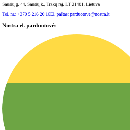
Sausių g. 44, Sausių k., Trakų raj. LT-21401, Lietuva
Tel. nr.:
+370 5 216 20 16
El. paštas:
parduotuve@nostra.lt
Nostra el. parduotuvės