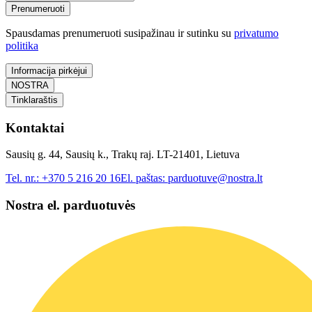
Prenumeruoti
Spausdamas prenumeruoti susipažinau ir sutinku su
privatumo
politika
Informacija pirkėjui
NOSTRA
Tinklaraštis
Kontaktai
Sausių g. 44, Sausių k., Trakų raj. LT-21401, Lietuva
Tel. nr.:
+370 5 216 20 16
El. paštas:
parduotuve@nostra.lt
Nostra el. parduotuvės