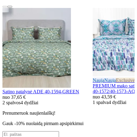
Nauja
Nauja
Exclusive
E
PREMIUM mako satin
40-1572/40-1573-A
Satino patalynė ADE 40-1594-GREEN
nuo
43,59 €
nuo
37,65 €
1 spalva
4 dydžiai
2 spalvos
4 dydžiai
Prenumeruok naujienlaiškį!
Gauk -10% nuolaidą pirmam apsipirkimui