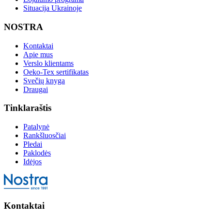
Situacija Ukrainoje
NOSTRA
Kontaktai
Apie mus
Verslo klientams
Oeko-Tex sertifikatas
Svečių knyga
Draugai
Tinklaraštis
Patalynė
Rankšluosčiai
Pledai
Paklodės
Idėjos
Kontaktai