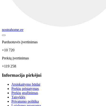
nostrahome.ee
Parduotuvės įvertinimas
+10 720
Prekių įvertinimas
+119 258
Informacija pirkėjui
Atsiskaitymo būdai
Prekių pristatymas
Prekių grąžinimas
Taisyklės
Privatumo politika
Lojalumo programa