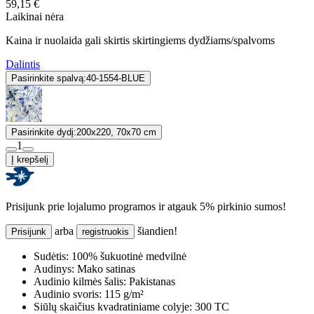
59,15 €
Laikinai nėra
Kaina ir nuolaida gali skirtis skirtingiems dydžiams/spalvoms
Dalintis
Pasirinkite spalvą:
40-1554-BLUE
Pasirinkite dydį:
200x220, 70x70 cm
1
Į krepšelį
Prisijunk prie lojalumo programos ir atgauk 5% pirkinio sumos!
arba
šiandien!
Prisijunk
registruokis
Sudėtis:
100% šukuotinė medvilnė
Audinys:
Mako satinas
Audinio kilmės šalis:
Pakistanas
Audinio svoris:
115 g/m²
Siūlų skaičius kvadratiniame colyje:
300 TC