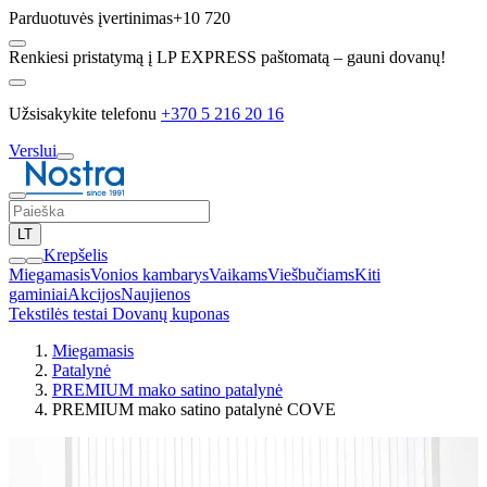
Parduotuvės įvertinimas
+10 720
Renkiesi pristatymą į LP EXPRESS paštomatą – gauni dovanų!
Užsisakykite telefonu
+370 5 216 20 16
Verslui
LT
Krepšelis
Miegamasis
Vonios kambarys
Vaikams
Viešbučiams
Kiti
gaminiai
Akcijos
Naujienos
Tekstilės testai
Dovanų kuponas
Miegamasis
Patalynė
PREMIUM mako satino patalynė
PREMIUM mako satino patalynė COVE