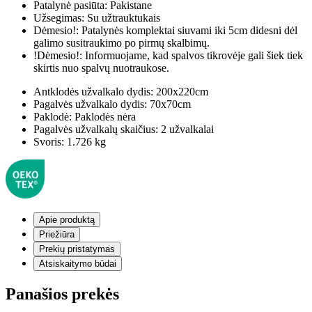
Patalynė pasiūta:
Pakistane
Užsegimas:
Su užtrauktukais
Dėmesio!:
Patalynės komplektai siuvami iki 5cm didesni dėl
galimo susitraukimo po pirmų skalbimų.
!Dėmesio!:
Informuojame, kad spalvos tikrovėje gali šiek tiek
skirtis nuo spalvų nuotraukose.
Antklodės užvalkalo dydis:
200x220cm
Pagalvės užvalkalo dydis:
70x70cm
Paklodė:
Paklodės nėra
Pagalvės užvalkalų skaičius:
2 užvalkalai
Svoris:
1.726 kg
Apie produktą
Priežiūra
Prekių pristatymas
Atsiskaitymo būdai
Panašios prekės