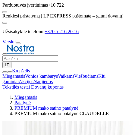
Parduotuvės įvertinimas
+10 722
Renkiesi pristatymą į LP EXPRESS paštomatą – gauni dovanų!
Užsisakykite telefonu
+370 5 216 20 16
Verslui
LT
Krepšelis
Miegamasis
Vonios kambarys
Vaikams
Viešbučiams
Kiti
gaminiai
Akcijos
Naujienos
Tekstilės testai
Dovanų kuponas
Miegamasis
Patalynė
PREMIUM mako satino patalynė
PREMIUM mako satino patalynė CLAUDELLE