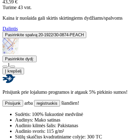
43,59 €
Turime 43 vnt.
Kaina ir nuolaida gali skirtis skirtingiems dydžiams/spalvoms
Dalintis
Pasirinkite spalvą:
20-1922/30-0874-PEACH
Pasirinkite dydį:
1
Į krepšelį
Prisijunk prie lojalumo programos ir atgauk 5% pirkinio sumos!
arba
šiandien!
Prisijunk
registruokis
Sudėtis:
100% šukuotinė medvilnė
Audinys:
Mako satinas
Audinio kilmės šalis:
Pakistanas
Audinio svoris:
115 g/m²
Siūlų skaičius kvadratiniame colyje:
300 TC