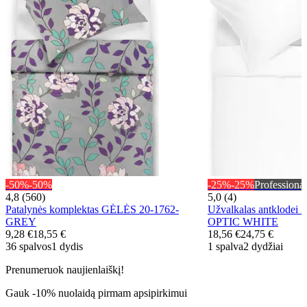
-50%
-50%
-25%
-25%
Professional
4,8 (560)
5,0 (4)
Patalynės komplektas GĖLĖS 20-1762-
Užvalkalas antklodei
GREY
OPTIC WHITE
9,28 €
18,55 €
18,56 €
24,75 €
36 spalvos
1 dydis
1 spalva
2 dydžiai
Prenumeruok naujienlaiškį!
Gauk -10% nuolaidą pirmam apsipirkimui