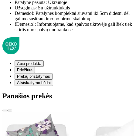
Patalynė pasiūta:
Ukrainoje
Užsegimas:
Su užtrauktukais
Dėmesio!:
Patalynės komplektai siuvami iki 5cm didesni dėl
galimo susitraukimo po pirmų skalbimų.
!Dėmesio!:
Informuojame, kad spalvos tikrovėje gali šiek tiek
skirtis nuo spalvų nuotraukose.
Apie produktą
Priežiūra
Prekių pristatymas
Atsiskaitymo būdai
Panašios prekės