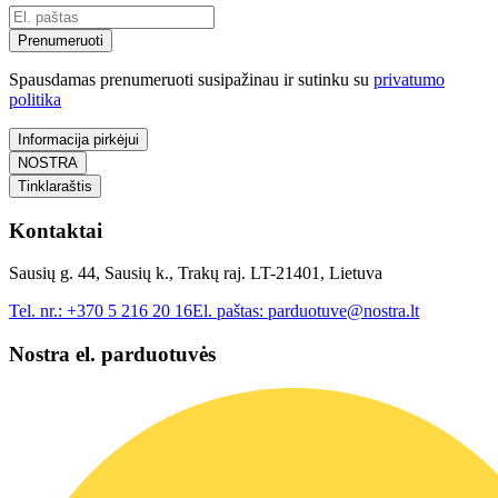
Prenumeruoti
Spausdamas prenumeruoti susipažinau ir sutinku su
privatumo
politika
Informacija pirkėjui
NOSTRA
Tinklaraštis
Kontaktai
Sausių g. 44, Sausių k., Trakų raj. LT-21401, Lietuva
Tel. nr.:
+370 5 216 20 16
El. paštas:
parduotuve@nostra.lt
Nostra el. parduotuvės