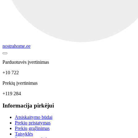
nostrahome.ee
Parduotuvės įvertinimas
+10 722
Prekių įvertinimas
+119 284
Informacija pirkėjui
Atsiskaitymo būdai
Prekių pristatymas
Prekių grąžinimas
Taisyklės