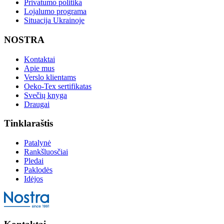
Privatumo politika
Lojalumo programa
Situacija Ukrainoje
NOSTRA
Kontaktai
Apie mus
Verslo klientams
Oeko-Tex sertifikatas
Svečių knyga
Draugai
Tinklaraštis
Patalynė
Rankšluosčiai
Pledai
Paklodės
Idėjos