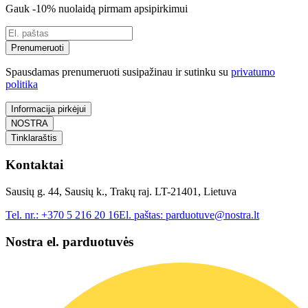
Gauk -10% nuolaidą pirmam apsipirkimui
Prenumeruoti
Spausdamas prenumeruoti susipažinau ir sutinku su
privatumo
politika
Informacija pirkėjui
NOSTRA
Tinklaraštis
Kontaktai
Sausių g. 44, Sausių k., Trakų raj. LT-21401, Lietuva
Tel. nr.:
+370 5 216 20 16
El. paštas:
parduotuve@nostra.lt
Nostra el. parduotuvės