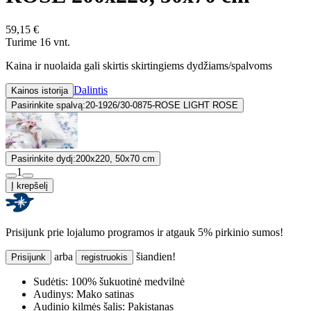
59,15 €
Turime 16 vnt.
Kaina ir nuolaida gali skirtis skirtingiems dydžiams/spalvoms
Dalintis
Kainos istorija
Pasirinkite spalvą:
20-1926/30-0875-ROSE LIGHT ROSE
Pasirinkite dydį:
200x220, 50x70 cm
1
Į krepšelį
Prisijunk prie lojalumo programos ir atgauk 5% pirkinio sumos!
arba
šiandien!
Prisijunk
registruokis
Sudėtis:
100% šukuotinė medvilnė
Audinys:
Mako satinas
Audinio kilmės šalis:
Pakistanas