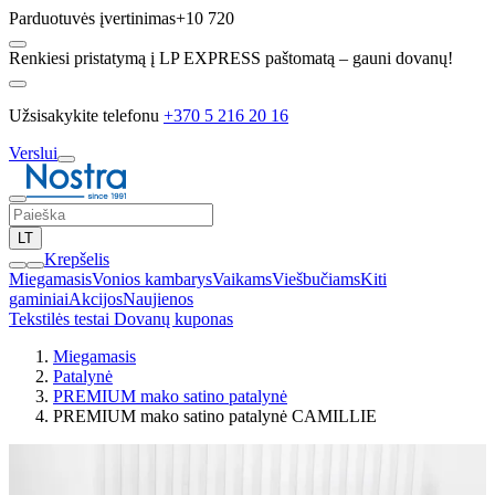
Parduotuvės įvertinimas
+10 720
Renkiesi pristatymą į LP EXPRESS paštomatą – gauni dovanų!
Užsisakykite telefonu
+370 5 216 20 16
Verslui
LT
Krepšelis
Miegamasis
Vonios kambarys
Vaikams
Viešbučiams
Kiti
gaminiai
Akcijos
Naujienos
Tekstilės testai
Dovanų kuponas
Miegamasis
Patalynė
PREMIUM mako satino patalynė
PREMIUM mako satino patalynė CAMILLIE