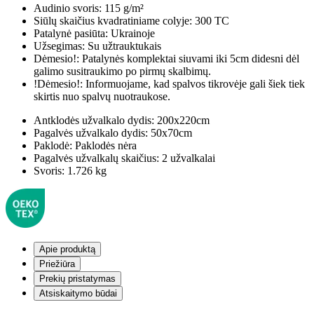
Audinio svoris:
115 g/m²
Siūlų skaičius kvadratiniame colyje:
300 TC
Patalynė pasiūta:
Ukrainoje
Užsegimas:
Su užtrauktukais
Dėmesio!:
Patalynės komplektai siuvami iki 5cm didesni dėl
galimo susitraukimo po pirmų skalbimų.
!Dėmesio!:
Informuojame, kad spalvos tikrovėje gali šiek tiek
skirtis nuo spalvų nuotraukose.
Antklodės užvalkalo dydis:
200x220cm
Pagalvės užvalkalo dydis:
50x70cm
Paklodė:
Paklodės nėra
Pagalvės užvalkalų skaičius:
2 užvalkalai
Svoris:
1.726 kg
Apie produktą
Priežiūra
Prekių pristatymas
Atsiskaitymo būdai