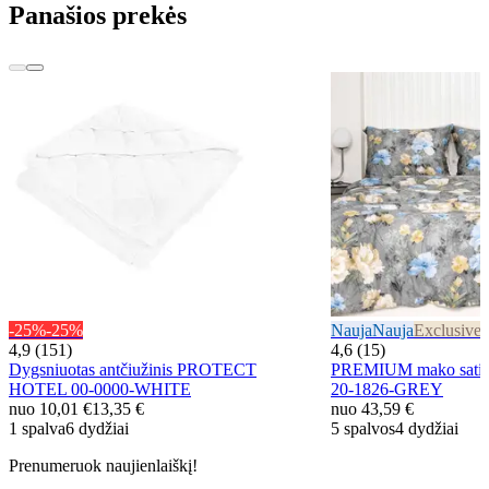
Panašios prekės
-25%
-25%
Nauja
Nauja
Exclusive
E
4,9 (151)
4,6 (15)
Dygsniuotas antčiužinis PROTECT
PREMIUM mako satin
HOTEL 00-0000-WHITE
20-1826-GREY
nuo
10,01 €
13,35 €
nuo
43,59 €
1 spalva
6 dydžiai
5 spalvos
4 dydžiai
Prenumeruok naujienlaiškį!