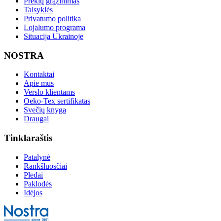
Prekių grąžinimas
Taisyklės
Privatumo politika
Lojalumo programa
Situacija Ukrainoje
NOSTRA
Kontaktai
Apie mus
Verslo klientams
Oeko-Tex sertifikatas
Svečių knyga
Draugai
Tinklaraštis
Patalynė
Rankšluosčiai
Pledai
Paklodės
Idėjos