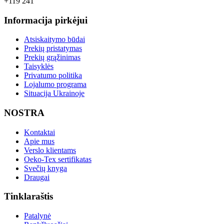
+119 241
Informacija pirkėjui
Atsiskaitymo būdai
Prekių pristatymas
Prekių grąžinimas
Taisyklės
Privatumo politika
Lojalumo programa
Situacija Ukrainoje
NOSTRA
Kontaktai
Apie mus
Verslo klientams
Oeko-Tex sertifikatas
Svečių knyga
Draugai
Tinklaraštis
Patalynė