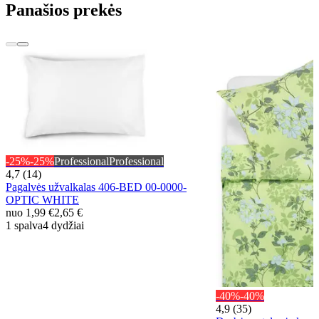
Panašios prekės
-25%
-25%
Professional
Professional
4,7 (14)
Pagalvės užvalkalas 406-BED 00-0000-
OPTIC WHITE
nuo
1,99 €
2,65 €
1 spalva
4 dydžiai
-40%
-40%
4,9 (35)