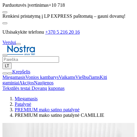
Parduotuvės įvertinimas
+10 718
Renkiesi pristatymą į LP EXPRESS paštomatą – gauni dovanų!
Užsisakykite telefonu
+370 5 216 20 16
Verslui
LT
Krepšelis
Miegamasis
Vonios kambarys
Vaikams
Viešbučiams
Kiti
gaminiai
Akcijos
Naujienos
Tekstilės testai
Dovanų kuponas
Miegamasis
Patalynė
PREMIUM mako satino patalynė
PREMIUM mako satino patalynė CAMILLIE