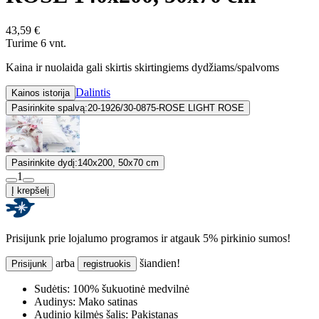
43,59 €
Turime 6 vnt.
Kaina ir nuolaida gali skirtis skirtingiems dydžiams/spalvoms
Dalintis
Kainos istorija
Pasirinkite spalvą:
20-1926/30-0875-ROSE LIGHT ROSE
Pasirinkite dydį:
140x200, 50x70 cm
1
Į krepšelį
Prisijunk prie lojalumo programos ir atgauk 5% pirkinio sumos!
arba
šiandien!
Prisijunk
registruokis
Sudėtis:
100% šukuotinė medvilnė
Audinys:
Mako satinas
Audinio kilmės šalis:
Pakistanas