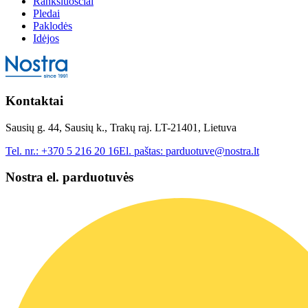
Rankšluosčiai
Pledai
Paklodės
Idėjos
Kontaktai
Sausių g. 44, Sausių k., Trakų raj. LT-21401, Lietuva
Tel. nr.:
+370 5 216 20 16
El. paštas:
parduotuve@nostra.lt
Nostra el. parduotuvės