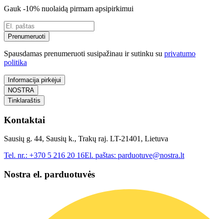
Gauk -10% nuolaidą pirmam apsipirkimui
Prenumeruoti
Spausdamas prenumeruoti susipažinau ir sutinku su
privatumo
politika
Informacija pirkėjui
NOSTRA
Tinklaraštis
Kontaktai
Sausių g. 44, Sausių k., Trakų raj. LT-21401, Lietuva
Tel. nr.:
+370 5 216 20 16
El. paštas:
parduotuve@nostra.lt
Nostra el. parduotuvės