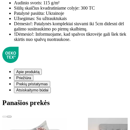
Audinio svoris:
115 g/m²
Siūlų skaičius kvadratiniame colyje:
300 TC
Patalynė pasiūta:
Ukrainoje
Užsegimas:
Su užtrauktukais
Dėmesio!:
Patalynės komplektai siuvami iki 5cm didesni dėl
galimo susitraukimo po pirmų skalbimų.
!Dėmesio!:
Informuojame, kad spalvos tikrovėje gali šiek tiek
skirtis nuo spalvų nuotraukose.
Apie produktą
Priežiūra
Prekių pristatymas
Atsiskaitymo būdai
Panašios prekės