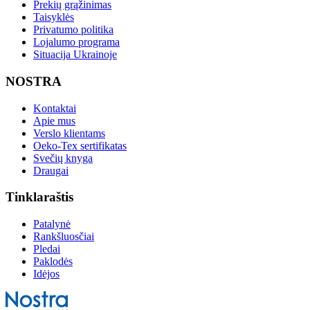
Prekių grąžinimas
Taisyklės
Privatumo politika
Lojalumo programa
Situacija Ukrainoje
NOSTRA
Kontaktai
Apie mus
Verslo klientams
Oeko-Tex sertifikatas
Svečių knyga
Draugai
Tinklaraštis
Patalynė
Rankšluosčiai
Pledai
Paklodės
Idėjos