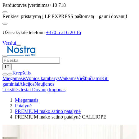
Parduotuvės įvertinimas
+10 718
Renkiesi pristatymą į LP EXPRESS paštomatą – gauni dovanų!
Užsisakykite telefonu
+370 5 216 20 16
Verslui
LT
Krepšelis
Miegamasis
Vonios kambarys
Vaikams
Viešbučiams
Kiti
gaminiai
Akcijos
Naujienos
Tekstilės testai
Dovanų kuponas
Miegamasis
Patalynė
PREMIUM mako satino patalynė
PREMIUM mako satino patalynė CALLIOPE