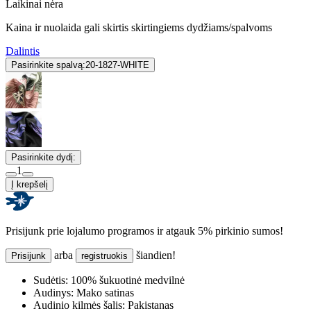
Laikinai nėra
Kaina ir nuolaida gali skirtis skirtingiems dydžiams/spalvoms
Dalintis
Pasirinkite spalvą:
20-1827-WHITE
Pasirinkite dydį:
1
Į krepšelį
Prisijunk prie lojalumo programos ir atgauk 5% pirkinio sumos!
arba
šiandien!
Prisijunk
registruokis
Sudėtis:
100% šukuotinė medvilnė
Audinys:
Mako satinas
Audinio kilmės šalis:
Pakistanas