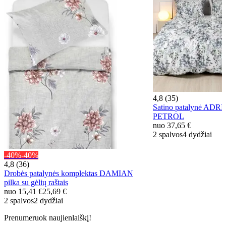
4,8 (35)
Satino patalynė ADR
PETROL
nuo
37,65 €
2 spalvos
4 dydžiai
-40%
-40%
4,8 (36)
Drobės patalynės komplektas DAMIAN
pilka su gėlių raštais
nuo
15,41 €
25,69 €
2 spalvos
2 dydžiai
Prenumeruok naujienlaiškį!