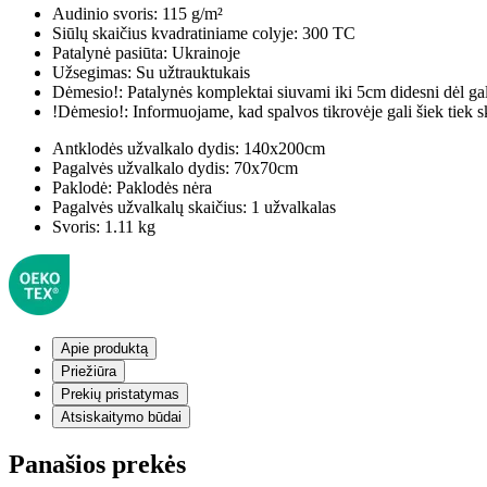
Audinio svoris:
115 g/m²
Siūlų skaičius kvadratiniame colyje:
300 TC
Patalynė pasiūta:
Ukrainoje
Užsegimas:
Su užtrauktukais
Dėmesio!:
Patalynės komplektai siuvami iki 5cm didesni dėl ga
!Dėmesio!:
Informuojame, kad spalvos tikrovėje gali šiek tiek s
Antklodės užvalkalo dydis:
140x200cm
Pagalvės užvalkalo dydis:
70x70cm
Paklodė:
Paklodės nėra
Pagalvės užvalkalų skaičius:
1 užvalkalas
Svoris:
1.11 kg
Apie produktą
Priežiūra
Prekių pristatymas
Atsiskaitymo būdai
Panašios prekės