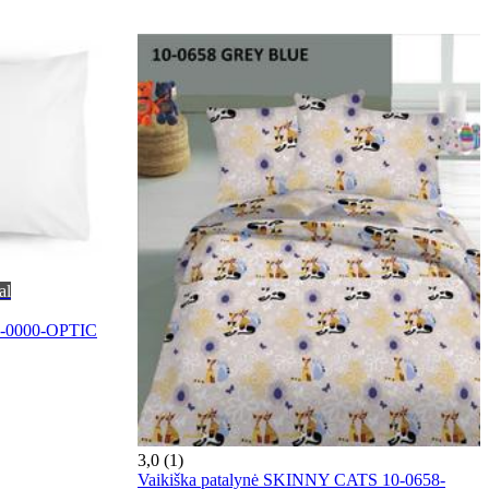
al
00-0000-OPTIC
3,0 (1)
Vaikiška patalynė SKINNY CATS 10-0658-