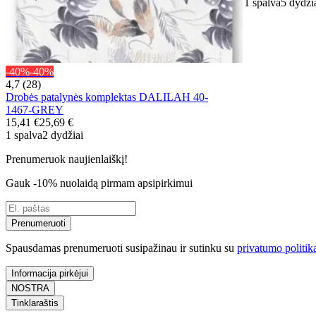
1 spalva
5 dydži
-40%
-40%
4,7 (28)
Drobės patalynės komplektas DALILAH 40-
1467-GREY
15,41 €
25,69 €
1 spalva
2 dydžiai
Prenumeruok naujienlaiškį!
Gauk -10% nuolaidą pirmam apsipirkimui
Prenumeruoti
Spausdamas prenumeruoti susipažinau ir sutinku su
privatumo politik
Informacija pirkėjui
NOSTRA
Tinklaraštis