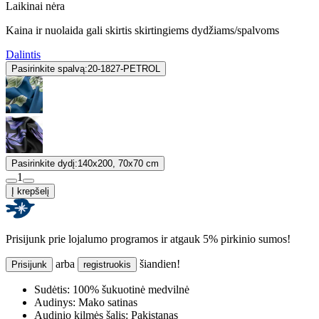
Laikinai nėra
Kaina ir nuolaida gali skirtis skirtingiems dydžiams/spalvoms
Dalintis
Pasirinkite spalvą:
20-1827-PETROL
Pasirinkite dydį:
140x200, 70x70 cm
1
Į krepšelį
Prisijunk prie lojalumo programos ir atgauk 5% pirkinio sumos!
arba
šiandien!
Prisijunk
registruokis
Sudėtis:
100% šukuotinė medvilnė
Audinys:
Mako satinas
Audinio kilmės šalis:
Pakistanas