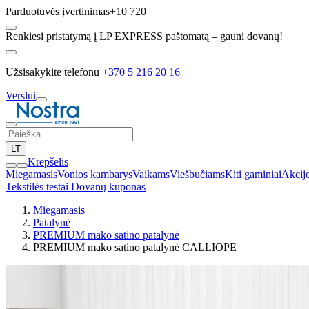
Parduotuvės įvertinimas
+10 720
Renkiesi pristatymą į LP EXPRESS paštomatą – gauni dovanų!
Užsisakykite telefonu
+370 5 216 20 16
Verslui
LT
Krepšelis
Miegamasis
Vonios kambarys
Vaikams
Viešbučiams
Kiti gaminiai
Akcij
Tekstilės testai
Dovanų kuponas
Miegamasis
Patalynė
PREMIUM mako satino patalynė
PREMIUM mako satino patalynė CALLIOPE