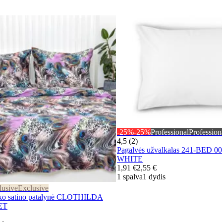
-25%
-25%
Professional
Profession
4,5 (2)
Pagalvės užvalkalas 241-BED 
WHITE
1,91 €
2,55 €
1 spalva
1 dydis
lusive
Exclusive
 satino patalynė CLOTHILDA
ET