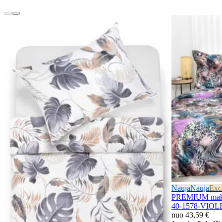
Nauja
Nauja
Exc
PREMIUM mako
40-1578-VIOL
nuo
43,59 €