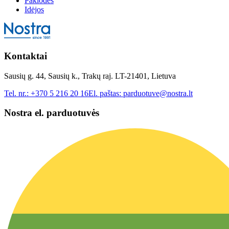
Paklodės
Idėjos
Kontaktai
Sausių g. 44, Sausių k., Trakų raj. LT-21401, Lietuva
Tel. nr.:
+370 5 216 20 16
El. paštas:
parduotuve@nostra.lt
Nostra el. parduotuvės