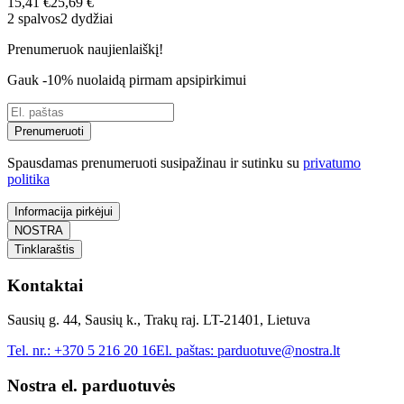
15,41 €
25,69 €
2 spalvos
2 dydžiai
Prenumeruok naujienlaiškį!
Gauk -10% nuolaidą pirmam apsipirkimui
Prenumeruoti
Spausdamas prenumeruoti susipažinau ir sutinku su
privatumo
politika
Informacija pirkėjui
NOSTRA
Tinklaraštis
Kontaktai
Sausių g. 44, Sausių k., Trakų raj. LT-21401, Lietuva
Tel. nr.:
+370 5 216 20 16
El. paštas:
parduotuve@nostra.lt
Nostra el. parduotuvės