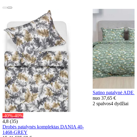
Satino patalynė ADE
nuo
37,65 €
2 spalvos
4 dydžiai
-40%
-40%
4,8 (35)
Drobės patalynės komplektas DANIA 40-
1468-GREY