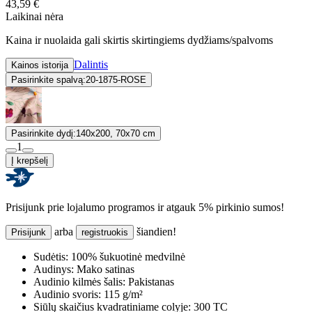
43,59 €
Laikinai nėra
Kaina ir nuolaida gali skirtis skirtingiems dydžiams/spalvoms
Dalintis
Kainos istorija
Pasirinkite spalvą:
20-1875-ROSE
Pasirinkite dydį:
140x200, 70x70 cm
1
Į krepšelį
Prisijunk prie lojalumo programos ir atgauk 5% pirkinio sumos!
arba
šiandien!
Prisijunk
registruokis
Sudėtis:
100% šukuotinė medvilnė
Audinys:
Mako satinas
Audinio kilmės šalis:
Pakistanas
Audinio svoris:
115 g/m²
Siūlų skaičius kvadratiniame colyje:
300 TC