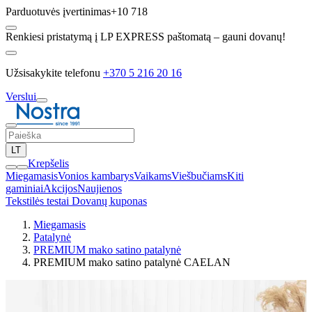
Parduotuvės įvertinimas
+10 718
Renkiesi pristatymą į LP EXPRESS paštomatą – gauni dovanų!
Užsisakykite telefonu
+370 5 216 20 16
Verslui
LT
Krepšelis
Miegamasis
Vonios kambarys
Vaikams
Viešbučiams
Kiti
gaminiai
Akcijos
Naujienos
Tekstilės testai
Dovanų kuponas
Miegamasis
Patalynė
PREMIUM mako satino patalynė
PREMIUM mako satino patalynė CAELAN