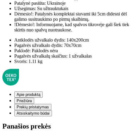
Patalynė pasiūta:
Ukrainoje
Užsegimas:
Su užtrauktukais
Dėmesio!:
Patalynės komplektai siuvami iki 5cm didesni dėl
galimo susitraukimo po pirmų skalbimų.
!Dėmesio!:
Informuojame, kad spalvos tikrovėje gali šiek tiek
skirtis nuo spalvų nuotraukose.
Antklodės užvalkalo dydis:
140x200cm
Pagalvės užvalkalo dydis:
70x70cm
Paklodė:
Paklodės nėra
Pagalvės užvalkalų skaičius:
1 užvalkalas
Svoris:
1.11 kg
Apie produktą
Priežiūra
Prekių pristatymas
Atsiskaitymo būdai
Panašios prekės