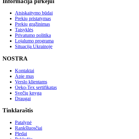
Informacija pirkėjui
Atsiskaitymo būdai
Prekių pristatymas
Prekių grąžinimas
Taisyklės
Privatumo politika
Lojalumo programa
Situacija Ukrainoje
NOSTRA
Kontaktai
Apie mus
Verslo klientams
Oeko-Tex sertifikatas
Svečių knyga
Draugai
Tinklaraštis
Patalynė
Rankšluosčiai
Pledai