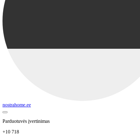
nostrahome.ee
Parduotuvės įvertinimas
+10 718