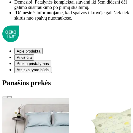
Dėmesio!:
Patalynės komplektai siuvami iki 5cm didesni dėl
galimo susitraukimo po pirmų skalbimų.
!Dėmesio!:
Informuojame, kad spalvos tikrovėje gali šiek tiek
skirtis nuo spalvų nuotraukose.
Apie produktą
Priežiūra
Prekių pristatymas
Atsiskaitymo būdai
Panašios prekės