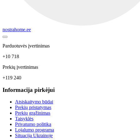
nostrahome.ee
Parduotuvės įvertinimas
+10 718
Prekių įvertinimas
+119 240
Informacija pirkėjui
Atsiskaitymo būdai
Prekių pristatymas
Prekių grąžinimas
Taisyklės
Privatumo politika
Lojalumo programa
Situacija Ukrainoje