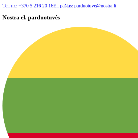
Tel. nr.:
+370 5 216 20 16
El. paštas:
parduotuve@nostra.lt
Nostra el. parduotuvės