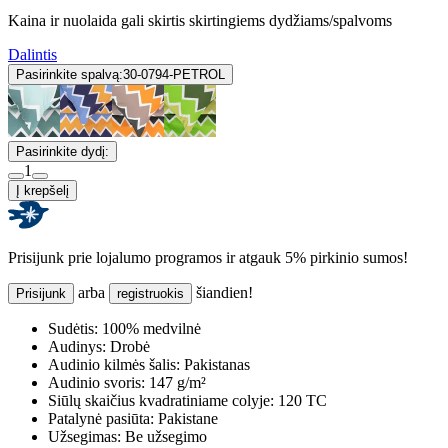
Kaina ir nuolaida gali skirtis skirtingiems dydžiams/spalvoms
Dalintis
Pasirinkite spalvą:
30-0794-PETROL
Pasirinkite dydį:
1
Į krepšelį
Prisijunk prie lojalumo programos ir atgauk 5% pirkinio sumos!
arba
šiandien!
Prisijunk
registruokis
Sudėtis:
100% medvilnė
Audinys:
Drobė
Audinio kilmės šalis:
Pakistanas
Audinio svoris:
147 g/m²
Siūlų skaičius kvadratiniame colyje:
120 TC
Patalynė pasiūta:
Pakistane
Užsegimas:
Be užsegimo