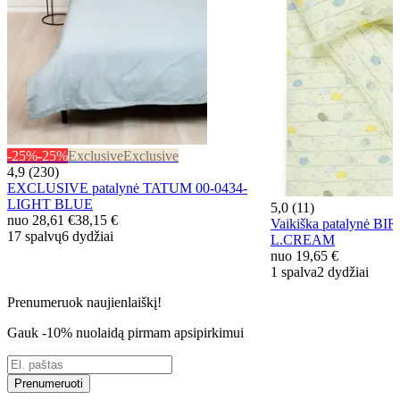
-25%
-25%
Exclusive
Exclusive
4,9 (230)
EXCLUSIVE patalynė TATUM 00-0434-
LIGHT BLUE
5,0 (11)
nuo
28,61 €
38,15 €
Vaikiška patalynė BI
17 spalvų
6 dydžiai
L.CREAM
nuo
19,65 €
1 spalva
2 dydžiai
Prenumeruok naujienlaiškį!
Gauk -10% nuolaidą pirmam apsipirkimui
Prenumeruoti