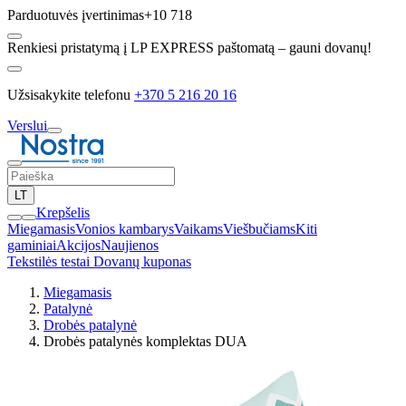
Parduotuvės įvertinimas
+10 718
Renkiesi pristatymą į LP EXPRESS paštomatą – gauni dovanų!
Užsisakykite telefonu
+370 5 216 20 16
Verslui
LT
Krepšelis
Miegamasis
Vonios kambarys
Vaikams
Viešbučiams
Kiti
gaminiai
Akcijos
Naujienos
Tekstilės testai
Dovanų kuponas
Miegamasis
Patalynė
Drobės patalynė
Drobės patalynės komplektas DUA