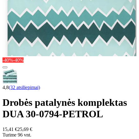
-40%
-40%
4,8
(32 atsiliepimai)
Drobės patalynės komplektas
DUA 30-0794-PETROL
15,41 €
25,69 €
Turime 96 vnt.