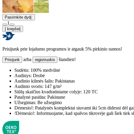
Pasirinkite dydį:
1
Į krepšelį
Prisijunk prie lojalumo programos ir atgauk 5% pirkinio sumos!
arba
šiandien!
Prisijunk
registruokis
Sudėtis:
100% medvilnė
Audinys:
Drobė
Audinio kilmės šalis:
Pakistanas
Audinio svoris:
147 g/m²
Siūlų skaičius kvadratiniame colyje:
120 TC
Patalynė pasiūta:
Pakistane
Užsegimas:
Be užsegimo
Dėmesio!:
Patalynės komplektai siuvami iki 5cm didesni dėl ga
!Dėmesio!:
Informuojame, kad spalvos tikrovėje gali šiek tiek s