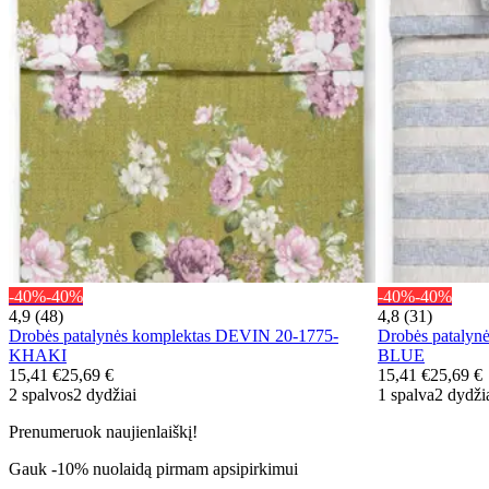
-40%
-40%
-40%
-40%
4,9 (48)
4,8 (31)
Drobės patalynės komplektas DEVIN 20-1775-
Drobės patalyn
KHAKI
BLUE
15,41 €
25,69 €
15,41 €
25,69 €
2 spalvos
2 dydžiai
1 spalva
2 dydži
Prenumeruok naujienlaiškį!
Gauk -10% nuolaidą pirmam apsipirkimui