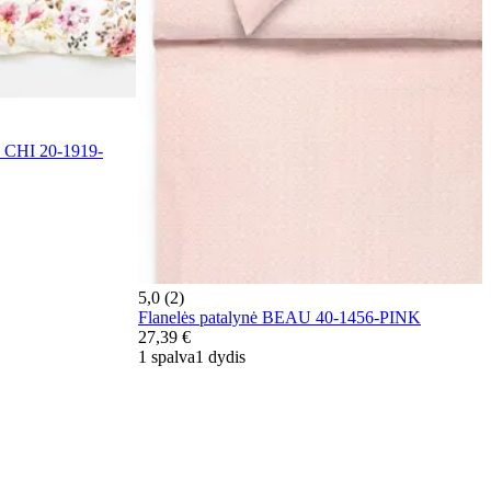
 CHI 20-1919-
5,0 (2)
Flanelės patalynė BEAU 40-1456-PINK
27,39 €
1 spalva
1 dydis