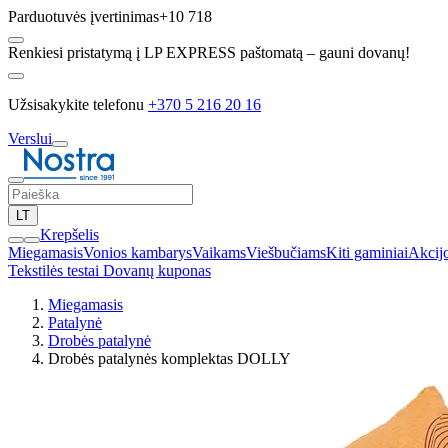
Parduotuvės įvertinimas
+10 718
Renkiesi pristatymą į LP EXPRESS paštomatą – gauni dovanų!
Užsisakykite telefonu
+370 5 216 20 16
Verslui
LT
Krepšelis
Miegamasis
Vonios kambarys
Vaikams
Viešbučiams
Kiti gaminiai
Akcij
Tekstilės testai
Dovanų kuponas
Miegamasis
Patalynė
Drobės patalynė
Drobės patalynės komplektas DOLLY