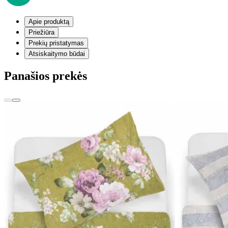
Apie produktą
Priežiūra
Prekių pristatymas
Atsiskaitymo būdai
Panašios prekės