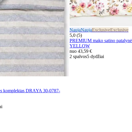
Nauja
Nauja
Exclusive
Exclusive
5,0 (5)
PREMIUM mako satino patalynė
YELLOW
nuo
43,59 €
2 spalvos
5 dydžiai
ės komplektas DRAYA 30-0787-
ai