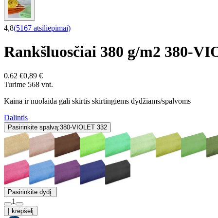
4,8
(5167 atsiliepimai)
Rankšluosčiai 380 g/m2 380-V
0,62 €
0,89 €
Turime 568 vnt.
Kaina ir nuolaida gali skirtis skirtingiems dydžiams/spalvoms
Dalintis
Pasirinkite spalvą:
380-VIOLET 332
Pasirinkite dydį:
1
Į krepšelį