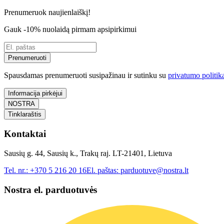
Prenumeruok naujienlaiškį!
Gauk -10% nuolaidą pirmam apsipirkimui
Prenumeruoti
Spausdamas prenumeruoti susipažinau ir sutinku su
privatumo politik
Informacija pirkėjui
NOSTRA
Tinklaraštis
Kontaktai
Sausių g. 44, Sausių k., Trakų raj. LT-21401, Lietuva
Tel. nr.:
+370 5 216 20 16
El. paštas:
parduotuve@nostra.lt
Nostra el. parduotuvės