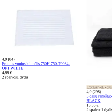
4,9 (84)
Frotinis vonios kilimėlis 750H 750-T0034-
OPT.WHITE
4,99 €
2 spalvos
1 dydis
Exclusive
Exclu
4,9 (298)
3 dalių rankšlu
BLACK
15,35 €
2 spalvos
1 dydi