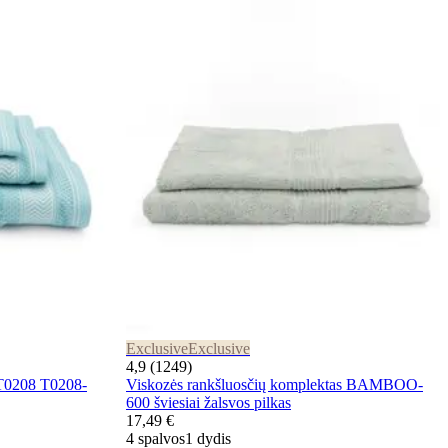
Exclusive
Exclusive
4,9 (1249)
 T0208 T0208-
Viskozės rankšluosčių komplektas BAMBOO-
600 šviesiai žalsvos pilkas
17,49 €
4 spalvos
1 dydis