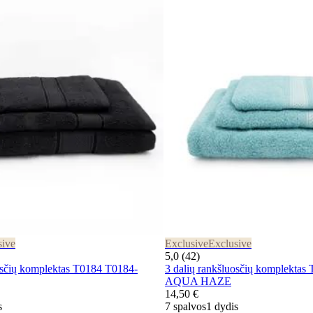
sive
Exclusive
Exclusive
5,0 (42)
osčių komplektas T0184 T0184-
3 dalių rankšluosčių komplektas
AQUA HAZE
14,50 €
s
7 spalvos
1 dydis