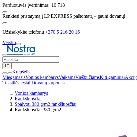
Parduotuvės įvertinimas
+10 718
Renkiesi pristatymą į LP EXPRESS paštomatą – gauni dovanų!
Užsisakykite telefonu
+370 5 216 20 16
Verslui
LT
Krepšelis
Miegamasis
Vonios kambarys
Vaikams
Viešbučiams
Kiti gaminiai
Akcij
Tekstilės testai
Dovanų kuponas
Vonios kambarys
Rankšluosčiai
Spalvoti 380 g/m2 rankšluosčiai
Rankšluosčiai 380 g/m2