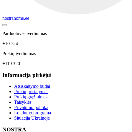
nostrahome.ee
Parduotuvės įvertinimas
+10 724
Prekių įvertinimas
+119 320
Informacija pirkėjui
Atsiskaitymo būdai
Prekių pristatymas
Prekių grąžinimas
Taisyklės
Privatumo politika
Lojalumo programa
Situacija Ukrainoje
NOSTRA