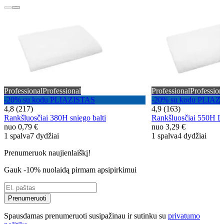
Professional
Professional
Professional
Profession
-20% su kodu PLIAZISTAS
-20% su kodu PLIAZ
4,8 (217)
4,9 (163)
Rankšluosčiai 380H sniego balti
Rankšluosčiai 550H L
nuo
0,79 €
nuo
3,29 €
1 spalva
7 dydžiai
1 spalva
4 dydžiai
Prenumeruok naujienlaiškį!
Gauk -10% nuolaidą pirmam apsipirkimui
Prenumeruoti
Spausdamas prenumeruoti susipažinau ir sutinku su
privatumo