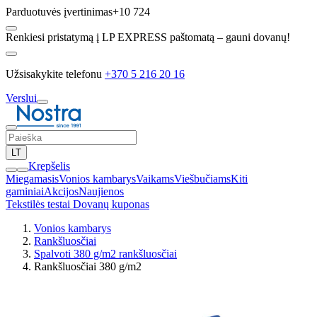
Parduotuvės įvertinimas
+10 724
Renkiesi pristatymą į LP EXPRESS paštomatą – gauni dovanų!
Užsisakykite telefonu
+370 5 216 20 16
Verslui
LT
Krepšelis
Miegamasis
Vonios kambarys
Vaikams
Viešbučiams
Kiti
gaminiai
Akcijos
Naujienos
Tekstilės testai
Dovanų kuponas
Vonios kambarys
Rankšluosčiai
Spalvoti 380 g/m2 rankšluosčiai
Rankšluosčiai 380 g/m2