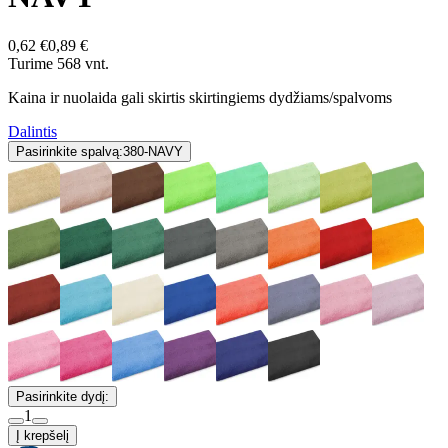
0,62 €
0,89 €
Turime 568 vnt.
Kaina ir nuolaida gali skirtis skirtingiems dydžiams/spalvoms
Dalintis
Pasirinkite spalvą:
380-NAVY
Pasirinkite dydį:
1
Į krepšelį