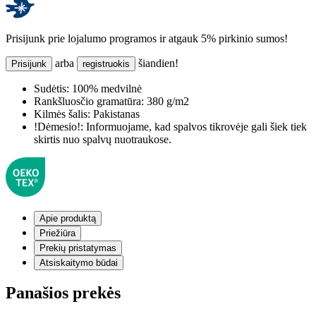
Prisijunk prie lojalumo programos ir atgauk 5% pirkinio sumos!
arba
šiandien!
Prisijunk
registruokis
Sudėtis:
100% medvilnė
Rankšluosčio gramatūra:
380 g/m2
Kilmės šalis:
Pakistanas
!Dėmesio!:
Informuojame, kad spalvos tikrovėje gali šiek tiek
skirtis nuo spalvų nuotraukose.
Apie produktą
Priežiūra
Prekių pristatymas
Atsiskaitymo būdai
Panašios prekės