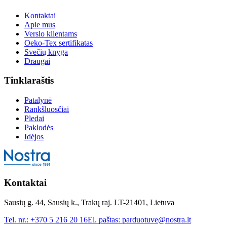
Kontaktai
Apie mus
Verslo klientams
Oeko-Tex sertifikatas
Svečių knyga
Draugai
Tinklaraštis
Patalynė
Rankšluosčiai
Pledai
Paklodės
Idėjos
Kontaktai
Sausių g. 44, Sausių k., Trakų raj. LT-21401, Lietuva
Tel. nr.:
+370 5 216 20 16
El. paštas:
parduotuve@nostra.lt