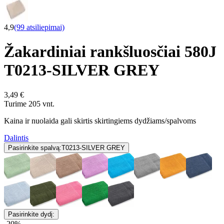
4,9
(99 atsiliepimai)
Žakardiniai rankšluosčiai 580J
T0213-SILVER GREY
3,49 €
Turime 205 vnt.
Kaina ir nuolaida gali skirtis skirtingiems dydžiams/spalvoms
Dalintis
Pasirinkite spalvą:
T0213-SILVER GREY
Pasirinkite dydį:
-20%