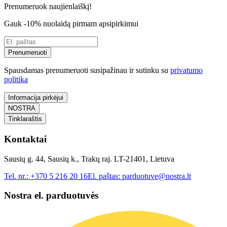
Prenumeruok naujienlaiškį!
Gauk -10% nuolaidą pirmam apsipirkimui
Prenumeruoti
Spausdamas prenumeruoti susipažinau ir sutinku su
privatumo
politika
Informacija pirkėjui
NOSTRA
Tinklaraštis
Kontaktai
Sausių g. 44, Sausių k., Trakų raj. LT-21401, Lietuva
Tel. nr.:
+370 5 216 20 16
El. paštas:
parduotuve@nostra.lt
Nostra el. parduotuvės