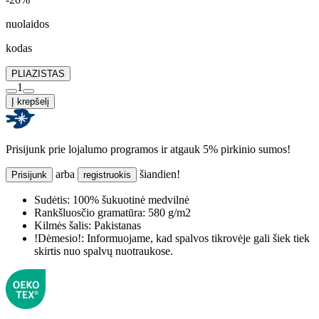
nuolaidos
kodas
PLIAZISTAS
1
Į krepšelį
Prisijunk prie lojalumo programos ir atgauk 5% pirkinio sumos!
arba
šiandien!
Prisijunk
registruokis
Sudėtis:
100% šukuotinė medvilnė
Rankšluosčio gramatūra:
580 g/m2
Kilmės šalis:
Pakistanas
!Dėmesio!:
Informuojame, kad spalvos tikrovėje gali šiek tiek
skirtis nuo spalvų nuotraukose.