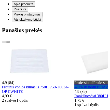
Apie produktą
Priežiūra
Prekių pristatymas
Atsiskaitymo būdai
Panašios prekės
4,9 (84)
Professional
Profession
Frotinis vonios kilimėlis 750H 750-T0034-
-20% su kodu PLIAZ
OPT.WHITE
4,9 (89)
4,99 €
Rankšluosčiai 380H L
2 spalvos
1 dydis
1,75 €
1 spalva
1 dydis