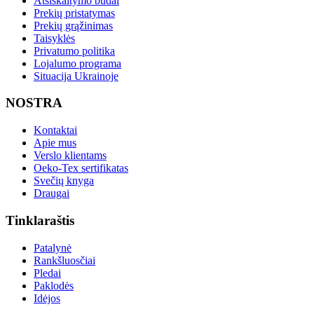
Atsiskaitymo būdai
Prekių pristatymas
Prekių grąžinimas
Taisyklės
Privatumo politika
Lojalumo programa
Situacija Ukrainoje
NOSTRA
Kontaktai
Apie mus
Verslo klientams
Oeko-Tex sertifikatas
Svečių knyga
Draugai
Tinklaraštis
Patalynė
Rankšluosčiai
Pledai
Paklodės
Idėjos