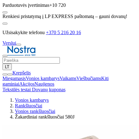
Parduotuvės įvertinimas
+10 720
Renkiesi pristatymą į LP EXPRESS paštomatą – gauni dovanų!
Užsisakykite telefonu
+370 5 216 20 16
Verslui
LT
Krepšelis
Miegamasis
Vonios kambarys
Vaikams
Viešbučiams
Kiti
gaminiai
Akcijos
Naujienos
Tekstilės testai
Dovanų kuponas
Vonios kambarys
Rankšluosčiai
Vonios rankšluosčiai
Žakardiniai rankšluosčiai 580J