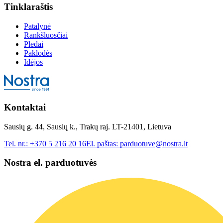
Tinklaraštis
Patalynė
Rankšluosčiai
Pledai
Paklodės
Idėjos
Kontaktai
Sausių g. 44, Sausių k., Trakų raj. LT-21401, Lietuva
Tel. nr.:
+370 5 216 20 16
El. paštas:
parduotuve@nostra.lt
Nostra el. parduotuvės