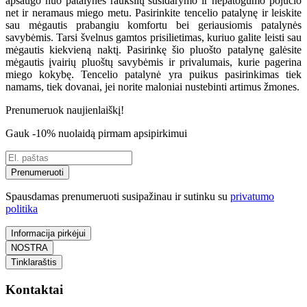
apsaugo nuo patalynės raukšlių susidarymo ir nepatogumo pojūčio
net ir neramaus miego metu. Pasirinkite tencelio patalynę ir leiskite
sau mėgautis prabangiu komfortu bei geriausiomis patalynės
savybėmis. Tarsi švelnus gamtos prisilietimas, kuriuo galite leisti sau
mėgautis kiekvieną naktį. Pasirinkę šio pluošto patalynę galėsite
mėgautis įvairių pluoštų savybėmis ir privalumais, kurie pagerina
miego kokybę. Tencelio patalynė yra puikus pasirinkimas tiek
namams, tiek dovanai, jei norite maloniai nustebinti artimus žmones.
Prenumeruok naujienlaiškį!
Gauk -10% nuolaidą pirmam apsipirkimui
Prenumeruoti
Spausdamas prenumeruoti susipažinau ir sutinku su
privatumo
politika
Informacija pirkėjui
NOSTRA
Tinklaraštis
Kontaktai