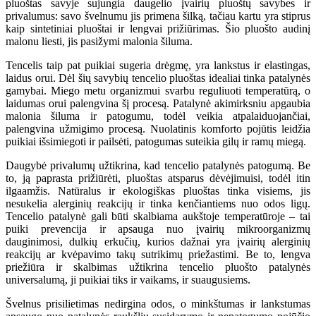
pluoštas savyje sujungia daugelio įvairių pluoštų savybes ir
privalumus: savo švelnumu jis primena šilką, tačiau kartu yra stiprus
kaip sintetiniai pluoštai ir lengvai prižiūrimas. Šio pluošto audinį
malonu liesti, jis pasižymi malonia šiluma.
Tencelis taip pat puikiai sugeria drėgmę, yra lankstus ir elastingas,
laidus orui. Dėl šių savybių tencelio pluoštas idealiai tinka patalynės
gamybai. Miego metu organizmui svarbu reguliuoti temperatūrą, o
laidumas orui palengvina šį procesą. Patalynė akimirksniu apgaubia
malonia šiluma ir patogumu, todėl veikia atpalaiduojančiai,
palengvina užmigimo procesą. Nuolatinis komforto pojūtis leidžia
puikiai išsimiegoti ir pailsėti, patogumas suteikia gilų ir ramų miegą.
Daugybė privalumų užtikrina, kad tencelio patalynės patogumą. Be
to, ją paprasta prižiūrėti, pluoštas atsparus dėvėjimuisi, todėl itin
ilgaamžis. Natūralus ir ekologiškas pluoštas tinka visiems, jis
nesukelia alerginių reakcijų ir tinka kenčiantiems nuo odos ligų.
Tencelio patalynė gali būti skalbiama aukštoje temperatūroje – tai
puiki prevencija ir apsauga nuo įvairių mikroorganizmų
dauginimosi, dulkių erkučių, kurios dažnai yra įvairių alerginių
reakcijų ar kvėpavimo takų sutrikimų priežastimi. Be to, lengva
priežiūra ir skalbimas užtikrina tencelio pluošto patalynės
universalumą, ji puikiai tiks ir vaikams, ir suaugusiems.
Švelnus prisilietimas nedirgina odos, o minkštumas ir lankstumas