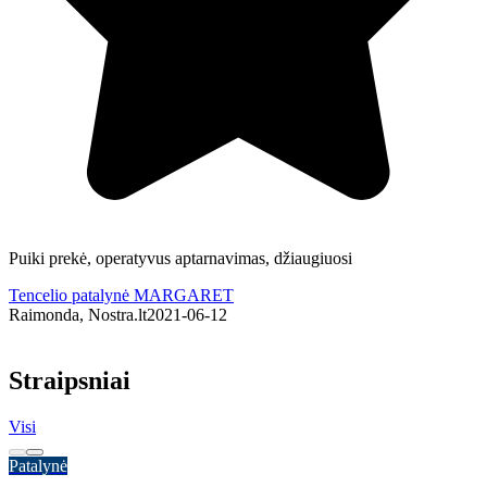
Puiki prekė, operatyvus aptarnavimas, džiaugiuosi
S
a
Tencelio patalynė MARGARET
Raimonda, Nostra.lt
2021-06-12
T
R
Straipsniai
Visi
Patalynė
P