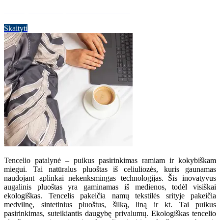
Patalynės komplektai internetu
Skaityti
S
Tencelio patalynė – puikus pasirinkimas ramiam ir kokybiškam
miegui. Tai natūralus pluoštas iš celiuliozės, kuris gaunamas
naudojant aplinkai nekenksmingas technologijas. Šis inovatyvus
augalinis pluoštas yra gaminamas iš medienos, todėl visiškai
ekologiškas. Tencelis pakeičia namų tekstilės srityje pakeičia
medvilnę, sintetinius pluoštus, šilką, liną ir kt. Tai puikus
pasirinkimas, suteikiantis daugybę privalumų. Ekologiškas tencelio