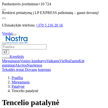
Parduotuvės įvertinimas
+10 724
Renkiesi pristatymą į LP EXPRESS paštomatą – gauni dovanų!
Užsisakykite telefonu
+370 5 216 20 16
Verslui
LT
Krepšelis
Miegamasis
Vonios kambarys
Vaikams
Viešbučiams
Kiti
gaminiai
Akcijos
Naujienos
Tekstilės testai
Dovanų kuponas
Pradžia
Miegamasis
Patalynė
Tencelio patalynė
Tencelio patalynė