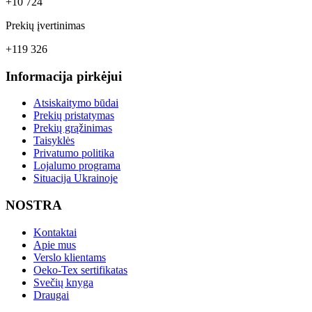
+10 724
Prekių įvertinimas
+119 326
Informacija pirkėjui
Atsiskaitymo būdai
Prekių pristatymas
Prekių grąžinimas
Taisyklės
Privatumo politika
Lojalumo programa
Situacija Ukrainoje
NOSTRA
Kontaktai
Apie mus
Verslo klientams
Oeko-Tex sertifikatas
Svečių knyga
Draugai