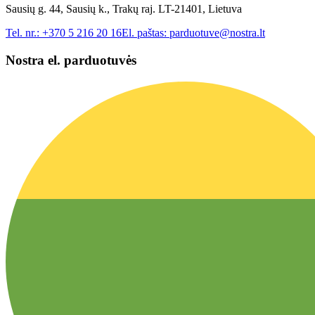
Sausių g. 44, Sausių k., Trakų raj. LT-21401, Lietuva
Tel. nr.:
+370 5 216 20 16
El. paštas:
parduotuve@nostra.lt
Nostra el. parduotuvės